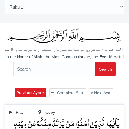
اللہ کے نام سے شروع جو نہایت مہربان ہمیشہ رحم فرمانے والا ہے
In the Name of Allah, the Most Compassionate, the Ever-Merciful
Search
Previous Ayat »
Complete Sura
« Next Ayat
Play
Copy
یٰۤاَیُّہَا الَّذِیۡنَ اٰمَنُوۡا مَنۡ یَّرۡتَدَّ مِنۡکُمۡ عَنۡ دِیۡنِہٖ