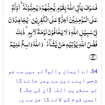
فَسَوۡفَ یَاۡتِی اللّٰہُ بِقَوۡمٍ یُّحِبُّہُمۡ وَ یُحِبُّوۡنَہٗۤ ۙ اَذِلَّۃٍ
عَلَی الۡمُؤۡمِنِیۡنَ اَعِزَّۃٍ عَلَی الۡکٰفِرِیۡنَ ۫ یُجَاہِدُوۡنَ
فِیۡ سَبِیۡلِ اللّٰہِ وَ لَا یَخَافُوۡنَ لَوۡمَۃَ لَآئِمٍ ؕ ذٰلِکَ
فَضۡلُ اللّٰہِ یُؤۡتِیۡہِ مَنۡ یَّشَآءُ ؕ وَ اللّٰہُ وَاسِعٌ عَلِیۡمٌ
﴿۵۴﴾
54. اے ایمان والو! تم میں سے جو
شخص اپنے دین سے پھر جائے گا
تو عنقریب اللہ (ان کی جگہ)
ایسی قوم کو لائے گا جن سے وہ