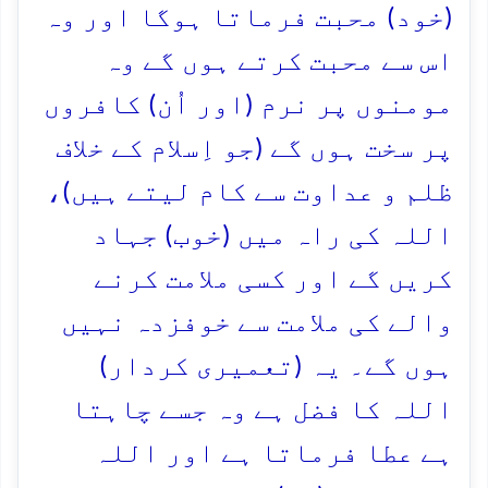
(خود) محبت فرماتا ہوگا اور وہ
اس سے محبت کرتے ہوں گے وہ
مومنوں پر نرم (اور اُن) کافروں
پر سخت ہوں گے (جو اِسلام کے خلاف
ظلم و عداوت سے کام لیتے ہیں)،
اللہ کی راہ میں (خوب) جہاد
کریں گے اور کسی ملامت کرنے
والے کی ملامت سے خوفزدہ نہیں
ہوں گے۔ یہ (تعمیری کردار)
اللہ کا فضل ہے وہ جسے چاہتا
ہے عطا فرماتا ہے اور اللہ