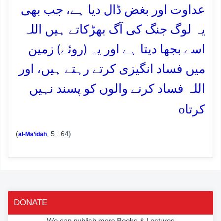
عداوت اور بغض ڈال دیا ہے، جب بھی
یہ لوگ جنگ کی آگ بھڑکاتے ہیں اللہ
اسے بجھا دیتا ہے اور یہ (روئے) زمین
میں فساد انگیزی کرتے رہتے ہیں، اور
اللہ فساد کرنے والوں کو پسند نہیں
o
کرتا
(
, 5 : 64)
al-Ma’idah
DONATE
We can publish more Books & Lectures