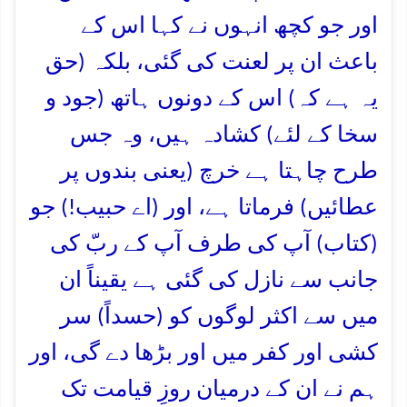
اور جو کچھ انہوں نے کہا اس کے
باعث ان پر لعنت کی گئی، بلکہ (حق
یہ ہے کہ) اس کے دونوں ہاتھ (جود و
سخا کے لئے) کشادہ ہیں، وہ جس
طرح چاہتا ہے خرچ (یعنی بندوں پر
عطائیں) فرماتا ہے، اور (اے حبیب!) جو
(کتاب) آپ کی طرف آپ کے ربّ کی
جانب سے نازل کی گئی ہے یقیناً ان
میں سے اکثر لوگوں کو (حسداً) سر
کشی اور کفر میں اور بڑھا دے گی، اور
ہم نے ان کے درمیان روزِ قیامت تک