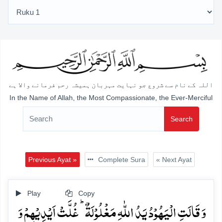
اللہ کے نام سے شروع جو نہایت مہربان ہمیشہ رحم فرمانے والا ہے
In the Name of Allah, the Most Compassionate, the Ever-Merciful
Search
Previous Ayat »
Complete Sura
« Next Ayat
Play
Copy
وَ قَالَتِ الۡیَہُوۡدُ یَدُ اللّٰہِ مَغۡلُوۡلَۃٌ ؕ غُلَّتۡ اَیۡدِیۡہِمۡ وَ