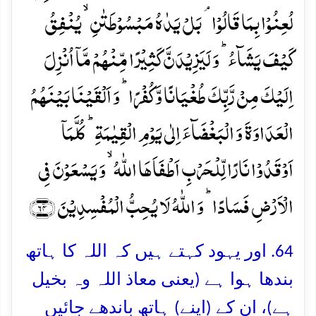
لُعِنُوۡا بِمَا قَالُوۡا ۘ بَلۡ یَدٰہُ مَبۡسُوۡطَتٰنِ ۙ یُنۡفِقُ
کَیۡفَ یَشَآءُ ؕ وَ لَیَزِیۡدَنَّ کَثِیۡرًا مِّنۡہُمۡ مَّاۤ اُنۡزِلَ
اِلَیۡکَ مِنۡ رَّبِّکَ طُغۡیَانًا وَّ کُفۡرًا ؕ وَ اَلۡقَیۡنَا بَیۡنَہُمُ
الۡعَدَاوَۃَ وَ الۡبَغۡضَآءَ اِلٰی یَوۡمِ الۡقِیٰمَۃِ ؕ کُلَّمَاۤ
اَوۡقَدُوۡا نَارًا لِّلۡحَرۡبِ اَطۡفَاَہَا اللّٰہُ ۙ وَ یَسۡعَوۡنَ فِی
الۡاَرۡضِ فَسَادًا ؕ وَ اللّٰہُ لَا یُحِبُّ الۡمُفۡسِدِیۡنَ ﴿۶۴﴾
64. اور یہود کہتے ہیں کہ اللہ کا ہاتھ
بندھا ہوا ہے (یعنی معاذ اللہ وہ بخیل
ہے)، ان کے (اپنے) ہاتھ باندھے جائیں