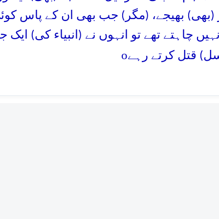
 (بھی) بھیجے، (مگر) جب بھی ان کے پاس کوئی
یں چاہتے تھے تو انہوں نے (انبیاء کی) ایک جم
o
() قتل کرتے رہے