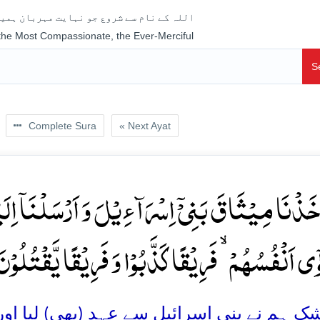
اللہ کے نام سے شروع جو نہایت مہربان ہمیش
 the Most Compassionate, the Ever-Merciful
S
Complete Sura
« Next Ayat
خَذۡنَا مِیۡثَاقَ بَنِیۡۤ اِسۡرَآءِیۡلَ وَ اَرۡسَلۡنَاۤ اِلَی
ٰۤی اَنۡفُسُہُمۡ ۙ فَرِیۡقًا کَذَّبُوۡا وَ فَرِیۡقًا یَّقۡتُلُوۡنَ 
ک ہم نے بنی اسرائیل سے عہد (بھی) لیا اور