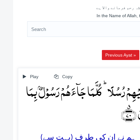
ہ رحم فرمانے والا ہے
In the Name of Allah,
Previous Ayat »
Play
Copy
ۡہِمۡ رُسُلًا ؕ کُلَّمَا جَآءَہُمۡ رَسُوۡلٌۢ بِمَا
﴿٭۷۰
70.  ہم نے ان کی طرف (بہت سے