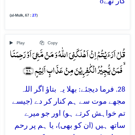
o
گار تھے
(al-Mulk, 67 :
27
)
Play
Copy
قُلۡ اَرَءَیۡتُمۡ اِنۡ اَہۡلَکَنِیَ اللّٰہُ وَ مَنۡ مَّعِیَ اَوۡ رَحِمَنَا
ۙ فَمَنۡ یُّجِیۡرُ الۡکٰفِرِیۡنَ مِنۡ عَذَابٍ اَلِیۡمٍ ﴿۲۸﴾
28. فرما دیجئے: بھلا یہ بتاؤ اگر اللہ
مجھے موت سے ہم کنار کر دے (جیسے
تم خواہش کرتے ہو) اور جو میرے
ساتھ ہیں (ان کو بھی)، یا ہم پر رحم