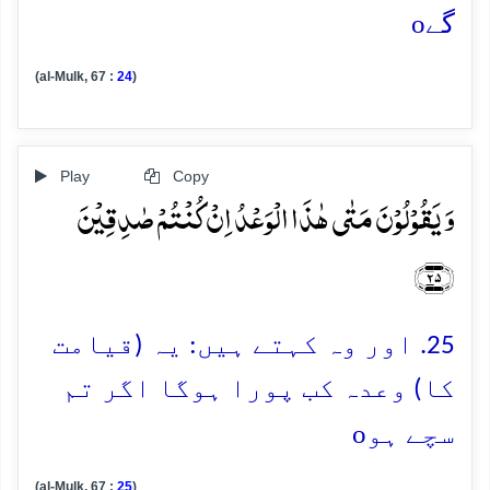
o
گے
(al-Mulk, 67 :
24
)
Play
Copy
وَ یَقُوۡلُوۡنَ مَتٰی ہٰذَا الۡوَعۡدُ اِنۡ کُنۡتُمۡ صٰدِقِیۡنَ
﴿۲۵﴾
25. اور وہ کہتے ہیں: یہ (قیامت
کا) وعدہ کب پورا ہوگا اگر تم
o
سچے ہو
(al-Mulk, 67 :
25
)