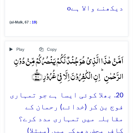
o
دیکھنے والا ہے
(al-Mulk, 67 :
19
)
Play
Copy
اَمَّنۡ ہٰذَا الَّذِیۡ ہُوَ جُنۡدٌ لَّکُمۡ یَنۡصُرُکُمۡ مِّنۡ دُوۡنِ
الرَّحۡمٰنِ ؕ اِنِ الۡکٰفِرُوۡنَ اِلَّا فِیۡ غُرُوۡرٍ ﴿ۚ۲۰﴾
20. بھلا کوئی ایسا ہے جو تمہاری
فوج بن کر (خدائے) رحمان کے
مقابلہ میں تمہاری مدد کرے؟
کافر محض دھوکہ میں (مبتلا)