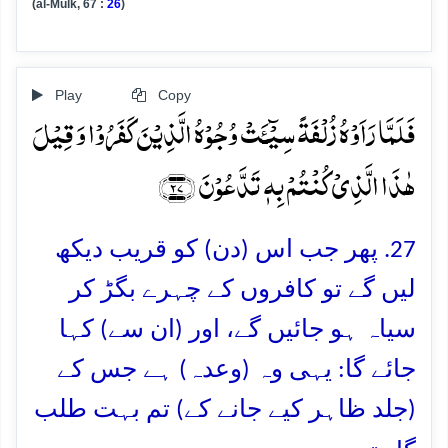
(al-Mulk, 67 :
26
)
Play
Copy
فَلَمَّا رَاَوۡہُ زُلۡفَۃً سِیۡٓـَٔتۡ وُجُوۡہُ الَّذِیۡنَ کَفَرُوۡا وَ قِیۡلَ
ہٰذَا الَّذِیۡ کُنۡتُمۡ بِہٖ تَدَّعُوۡنَ ﴿۲۷﴾
27. پھر جب اس (دن) کو قریب دیکھ
لیں گے تو کافروں کے چہرے بگڑ کر
سیاہ ہو جائیں گے، اور (ان سے) کہا
جائے گا: یہی وہ (وعدہ) ہے جس کے
(جلد ظاہر کیے جانے کے) تم بہت طلب