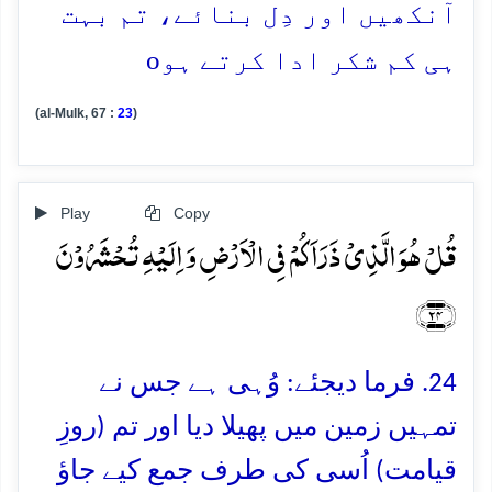
آنکھیں اور دِل بنائے، تم بہت
o
ہی کم شکر ادا کرتے ہو
(al-Mulk, 67 :
23
)
Play
Copy
قُلۡ ہُوَ الَّذِیۡ ذَرَاَکُمۡ فِی الۡاَرۡضِ وَ اِلَیۡہِ تُحۡشَرُوۡنَ
﴿۲۴﴾
24. فرما دیجئے: وُہی ہے جس نے
تمہیں زمین میں پھیلا دیا اور تم (روزِ
قیامت) اُسی کی طرف جمع کیے جاؤ