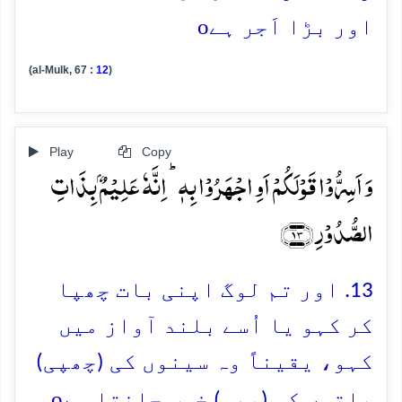
o
اور بڑا اَجر ہے
(al-Mulk, 67 :
12
)
Play
Copy
وَ اَسِرُّوۡا قَوۡلَکُمۡ اَوِ اجۡہَرُوۡا بِہٖ ؕ اِنَّہٗ عَلِیۡمٌۢ بِذَاتِ
الصُّدُوۡرِ ﴿۱۳﴾
13. اور تم لوگ اپنی بات چھپا
کر کہو یا اُسے بلند آواز میں
کہو، یقیناً وہ سینوں کی (چھپی)
o
باتوں کو (بھی) خوب جانتا ہے