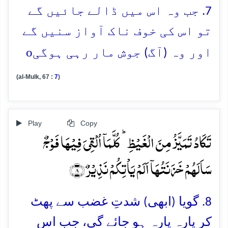
7. جب وہ اس میں ڈالے جائیں گے
تو اس کی خوف ناک آواز سنیں گے
o
اور وہ (آگ) جوش مار رہی ہوگی
(al-Mulk, 67 :
7
)
Play
Copy
تَکَادُ تَمَیَّزُ مِنَ الۡغَیۡظِ ؕ کُلَّمَاۤ اُلۡقِیَ فِیۡہَا فَوۡجٌ
سَاَلَہُمۡ خَزَنَتُہَاۤ اَلَمۡ یَاۡتِکُمۡ نَذِیۡرٌ ﴿۸﴾
8. گویا (ابھی) شدتِ غضب سے پھٹ
کر پارہ پارہ ہو جائے گی، جب اس