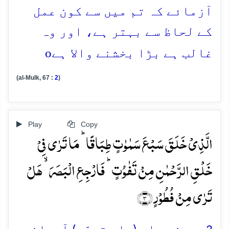
آزمائے کہ تم میں سے کون عمل
کے لحاظ سے بہتر ہے، اور وہ
o
غالب ہے بڑا بخشنے والا ہے
(al-Mulk, 67 :
2
)
Play
Copy
الَّذِیۡ خَلَقَ سَبۡعَ سَمٰوٰتٍ طِبَاقًا ؕ مَا تَرٰی فِیۡ
خَلۡقِ الرَّحۡمٰنِ مِنۡ تَفٰوُتٍ ؕ فَارۡجِعِ الۡبَصَرَ ۙ ہَلۡ
تَرٰی مِنۡ فُطُوۡرٍ ﴿۳﴾