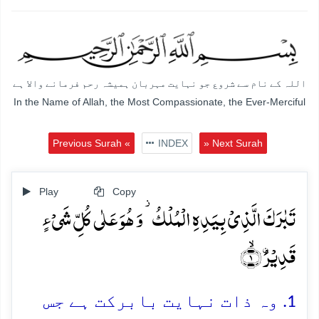
اللہ کے نام سے شروع جو نہایت مہربان ہمیشہ رحم فرمانے والا ہے
In the Name of Allah, the Most Compassionate, the Ever-Merciful
Previous Surah «
INDEX
» Next Surah
Play
Copy
تَبٰرَکَ الَّذِیۡ بِیَدِہِ الۡمُلۡکُ ۫ وَ ہُوَ عَلٰی کُلِّ شَیۡءٍ
قَدِیۡرُۨ ۙ﴿۱﴾
1. وہ ذات نہایت بابرکت ہے جس