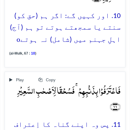
10. اور کہیں گے: اگر ہم (حق کو)
سنتے یا سمجھتے ہوتے تو ہم (آج)
o
اہلِ جہنم میں (شامل) نہ ہوتے
(al-Mulk, 67 :
10
)
Play
Copy
فَاعۡتَرَفُوۡا بِذَنۡۢبِہِمۡ ۚ فَسُحۡقًا لِّاَصۡحٰبِ السَّعِیۡرِ
﴿۱۱﴾
11. پس وہ اپنے گناہ کا اِعتراف