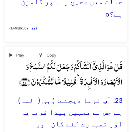
حالت میں صحیح راہ پر گامزن
o
ہے؟
(al-Mulk, 67 :
22
)
Play
Copy
قُلۡ ہُوَ الَّذِیۡۤ اَنۡشَاَکُمۡ وَ جَعَلَ لَکُمُ السَّمۡعَ وَ
الۡاَبۡصَارَ وَ الۡاَفۡـِٕدَۃَ ؕ قَلِیۡلًا مَّا تَشۡکُرُوۡنَ ﴿۲۳﴾
23. آپ فرما دیجئے: وُہی (اللہ)
ہے جس نے تمہیں پیدا فرمایا
اور تمہارے لئے کان اور