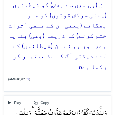
ان (ہی میں سے بعض) کو شیطانوں
(یعنی سرکش قوتوں) کو مار
بھگانے (یعنی ان کے منفی اَثرات
ختم کرنے) کا ذریعہ (بھی) بنایا
ہے، اور ہم نے ان (شیطانوں) کے
لئے دہکتی آگ کا عذاب تیار کر
o
رکھا ہے
(al-Mulk, 67 :
5
)
Play
Copy
وَ لِلَّذِیۡنَ کَفَرُوۡا بِرَبِّہِمۡ عَذَابُ جَہَنَّمَ ؕ وَ بِئۡسَ