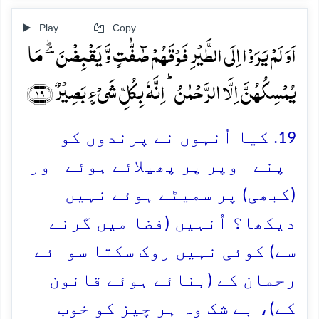
Play
Copy
اَوَ لَمۡ یَرَوۡا اِلَی الطَّیۡرِ فَوۡقَہُمۡ صٰٓفّٰتٍ وَّ یَقۡبِضۡنَ ؔۘؕ مَا
یُمۡسِکُہُنَّ اِلَّا الرَّحۡمٰنُ ؕ اِنَّہٗ بِکُلِّ شَیۡءٍۭ بَصِیۡرٌ ﴿۱۹﴾
19. کیا اُنہوں نے پرندوں کو
اپنے اوپر پر پھیلائے ہوئے اور
(کبھی) پر سمیٹے ہوئے نہیں
دیکھا؟ اُنہیں (فضا میں گرنے
سے) کوئی نہیں روک سکتا سوائے
رحمان کے (بنائے ہوئے قانون
کے)، بے شک وہ ہر چیز کو خوب