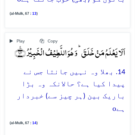
(al-Mulk, 67 :
13
)
Play
Copy
اَلَا یَعۡلَمُ مَنۡ خَلَقَ ؕ وَ ہُوَ اللَّطِیۡفُ الۡخَبِیۡرُ ﴿٪۱۴﴾
14. بھلا وہ نہیں جانتا جس نے
پیدا کیا ہے؟ حالانکہ وہ بڑا
باریک بین (ہر چیز سے) خبردار
o
ہے
(al-Mulk, 67 :
14
)