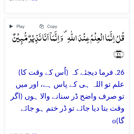
Play
Copy
قُلۡ اِنَّمَا الۡعِلۡمُ عِنۡدَ اللّٰہِ ۪ وَ اِنَّمَاۤ اَنَا نَذِیۡرٌ مُّبِیۡنٌ
﴿۲۶﴾
26. فرما دیجئے کہ (اُس کے وقت کا)
علم تو اللہ ہی کے پاس ہے، اور میں
تو صرف واضح ڈر سنانے والا ہوں (اگر
وقت بتا دیا جائے تو ڈر ختم ہو جائے
o
گا)