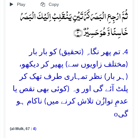
Play
Copy
ثُمَّ ارۡجِعِ الۡبَصَرَ کَرَّتَیۡنِ یَنۡقَلِبۡ اِلَیۡکَ الۡبَصَرُ
خَاسِئًا وَّ ہُوَ حَسِیۡرٌ ﴿۴﴾
4. تم پھر نگاہِ (تحقیق) کو بار بار
(مختلف زاویوں سے) پھیر کر دیکھو،
(ہر بار) نظر تمہاری طرف تھک کر
پلٹ آئے گی اور وہ (کوئی بھی نقص یا
عدمِ توازُن تلاش کرنے میں) ناکام ہو
o
گی
(al-Mulk, 67 :
4
)