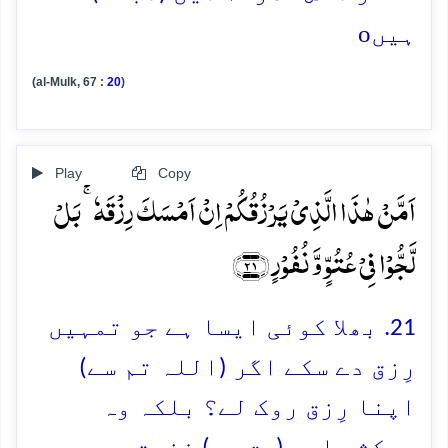
o
ہیں
(al-Mulk, 67 :
20
)
Play
Copy
اَمَّنۡ ہٰذَا الَّذِیۡ یَرۡزُقُکُمۡ اِنۡ اَمۡسَکَ رِزۡقَہٗ ۚ بَلۡ
لَّجُّوۡا فِیۡ عُتُوٍّ وَّ نُفُوۡرٍ ﴿۲۱﴾
21. بھلا کوئی ایسا ہے جو تمہیں
رِزق دے سکے اگر (اللہ تم سے)
اپنا رِزق روک لے؟ بلکہ وہ