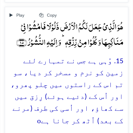
Play
Copy
ہُوَ الَّذِیۡ جَعَلَ لَکُمُ الۡاَرۡضَ ذَلُوۡلًا فَامۡشُوۡا فِیۡ
مَنَاکِبِہَا وَ کُلُوۡا مِنۡ رِّزۡقِہٖ ؕ وَ اِلَیۡہِ النُّشُوۡرُ ﴿۱۵﴾
15. وُہی ہے جس نے تمہارے لئے
زمین کو نرم و مسخر کر دیا، سو
تم اس کے راستوں میں چلو پھرو،
اور اُس کے (دئیے ہوئے) رِزق میں
سے کھاؤ، اور اُسی کی طرف (مرنے
o
کے بعد) اُٹھ کر جانا ہے