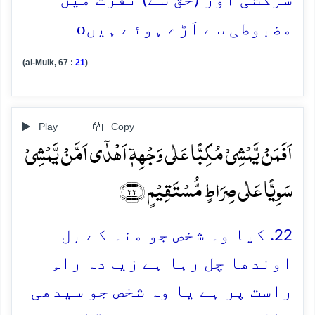
سرکشی اور (حق سے) نفرت میں
o
مضبوطی سے اَڑے ہوئے ہیں
(al-Mulk, 67 :
21
)
Play
Copy
اَفَمَنۡ یَّمۡشِیۡ مُکِبًّا عَلٰی وَجۡہِہٖۤ اَہۡدٰۤی اَمَّنۡ یَّمۡشِیۡ
سَوِیًّا عَلٰی صِرَاطٍ مُّسۡتَقِیۡمٍ ﴿۲۲﴾
22. کیا وہ شخص جو منہ کے بل
اوندھا چل رہا ہے زیادہ راہِ
راست پر ہے یا وہ شخص جو سیدھی