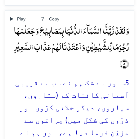
Play
Copy
وَ لَقَدۡ زَیَّنَّا السَّمَآءَ الدُّنۡیَا بِمَصَابِیۡحَ وَ جَعَلۡنٰہَا
رُجُوۡمًا لِّلشَّیٰطِیۡنِ وَ اَعۡتَدۡنَا لَہُمۡ عَذَابَ السَّعِیۡرِ
﴿۵﴾
5. اور بے شک ہم نے سب سے قریبی
آسمانی کائنات کو (ستاروں،
سیاروں، دیگر خلائی کرّوں اور
ذرّوں کی شکل میں) چراغوں سے
مزیّن فرما دیا ہے، اور ہم نے