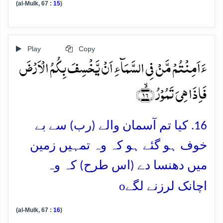
(al-Mulk, 67 :
15
)
Play
Copy
ءَاَمِنۡتُمۡ مَّنۡ فِی السَّمَآءِ اَنۡ یَّخۡسِفَ بِکُمُ الۡاَرۡضَ
فَاِذَا ہِیَ تَمُوۡرُ ﴿ۙ۱۶﴾
16. کیا تم آسمان والے (رب) سے بے
خوف ہو گئے ہو کہ وہ تمہیں زمین
میں دھنسا دے (اس طرح) کہ وہ
o
اچانک لرزنے لگے
(al-Mulk, 67 :
16
)