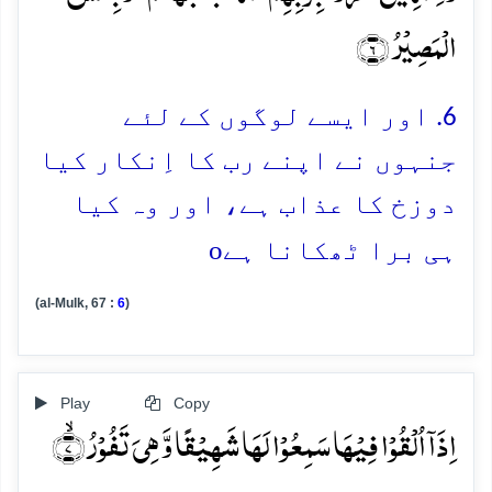
الۡمَصِیۡرُ ﴿۶﴾
6. اور ایسے لوگوں کے لئے
جنہوں نے اپنے رب کا اِنکار کیا
دوزخ کا عذاب ہے، اور وہ کیا
o
ہی برا ٹھکانا ہے
(al-Mulk, 67 :
6
)
Play
Copy
اِذَاۤ اُلۡقُوۡا فِیۡہَا سَمِعُوۡا لَہَا شَہِیۡقًا وَّ ہِیَ تَفُوۡرُ ۙ﴿۷﴾