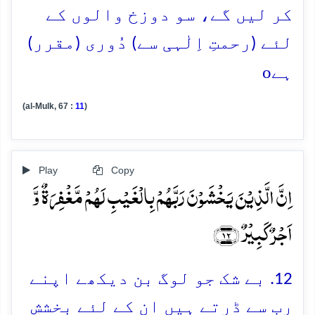
کر لیں گے، سو دوزخ والوں کے
لئے (رحمتِ اِلٰہی سے) دُوری (مقرر)
o
ہے
(al-Mulk, 67 :
11
)
Play
Copy
اِنَّ الَّذِیۡنَ یَخۡشَوۡنَ رَبَّہُمۡ بِالۡغَیۡبِ لَہُمۡ مَّغۡفِرَۃٌ وَّ
اَجۡرٌ کَبِیۡرٌ ﴿۱۲﴾
12. بے شک جو لوگ بن دیکھے اپنے
رب سے ڈرتے ہیں ان کے لئے بخشش