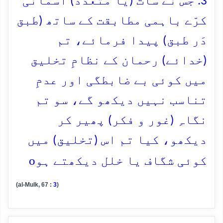
3. جس نے سات (یا متعدّد) آسمانی
کرّے باہمی مطابقت کے ساتھ (طبق
دَر طبق) پیدا فرمائے، تم
(خدائے) رحمان کے نظامِ تخلیق
میں کوئی بے ضابطگی اور عدمِ
تناسب نہیں دیکھو گے، سو تم
نگاہِ (غور و فکر) پھیر کر
دیکھو، کیا تم اس (تخلیق) میں
o
کوئی شگاف یا خلل دیکھتے ہو
(al-Mulk, 67 :
3
)