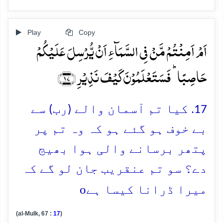
Play
Copy
اَمۡ اَمِنۡتُمۡ مَّنۡ فِی السَّمَآءِ اَنۡ یُّرۡسِلَ عَلَیۡکُمۡ
حَاصِبًا ؕ فَسَتَعۡلَمُوۡنَ کَیۡفَ نَذِیۡرِ ﴿۱۷﴾
17. کیا تم آسمان والے (رب) سے
بے خوف ہو گئے ہو کہ وہ تم پر
پتھر برسانے والی ہوا بھیج
دے؟ سو تم عنقریب جان لو گے کہ
o
میرا ڈرانا کیسا ہے
(al-Mulk, 67 :
17
)