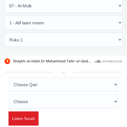
or
Listen Surah