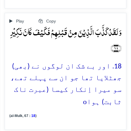
Play
Copy
وَ لَقَدۡ کَذَّبَ الَّذِیۡنَ مِنۡ قَبۡلِہِمۡ فَکَیۡفَ کَانَ نَکِیۡرِ
﴿۱۸﴾
18. اور بے شک ان لوگوں نے (بھی)
جھٹلایا تھا جو ان سے پہلے تھے،
سو میرا اِنکار کیسا (عبرت ناک
o
ثابت) ہوا
(al-Mulk, 67 :
18
)