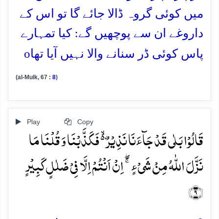
میں کوئی گروہ ڈالا جائے گا تو اس کے
داروغے ان سے پوچھیں گے: کیا تمہارے
o
پاس کوئی ڈر سنانے والا نہیں آیا تھا
(al-Mulk, 67 :
8
)
Play
Copy
قَالُوۡا بَلٰی قَدۡ جَآءَنَا نَذِیۡرٌ ۬ۙ فَکَذَّبۡنَا وَ قُلۡنَا مَا
نَزَّلَ اللّٰہُ مِنۡ شَیۡءٍ ۚۖ اِنۡ اَنۡتُمۡ اِلَّا فِیۡ ضَلٰلٍ کَبِیۡرٍ
﴿۹﴾