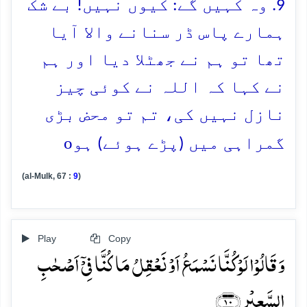
9. وہ کہیں گے: کیوں نہیں! بے شک
ہمارے پاس ڈر سنانے والا آیا
تھا تو ہم نے جھٹلا دیا اور ہم
نے کہا کہ اللہ نے کوئی چیز
نازل نہیں کی، تم تو محض بڑی
o
گمراہی میں (پڑے ہوئے) ہو
(al-Mulk, 67 :
9
)
Play
Copy
وَ قَالُوۡا لَوۡ کُنَّا نَسۡمَعُ اَوۡ نَعۡقِلُ مَا کُنَّا فِیۡۤ اَصۡحٰبِ
السَّعِیۡرِ ﴿۱۰﴾