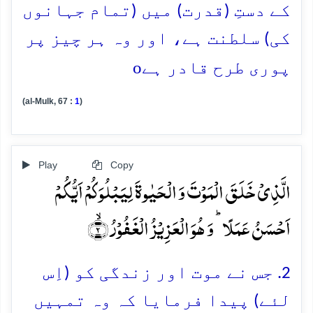
کے دستِ (قدرت) میں (تمام جہانوں
کی) سلطنت ہے، اور وہ ہر چیز پر
o
پوری طرح قادر ہے
(al-Mulk, 67 :
1
)
Play
Copy
الَّذِیۡ خَلَقَ الۡمَوۡتَ وَ الۡحَیٰوۃَ لِیَبۡلُوَکُمۡ اَیُّکُمۡ
اَحۡسَنُ عَمَلًا ؕ وَ ہُوَ الۡعَزِیۡزُ الۡغَفُوۡرُ ۙ﴿۲﴾
2. جس نے موت اور زندگی کو (اِس
لئے) پیدا فرمایا کہ وہ تمہیں