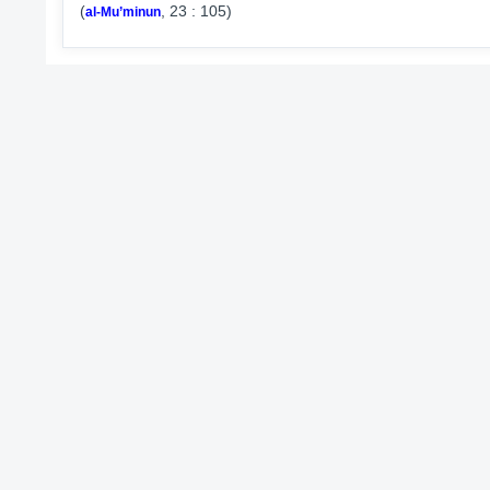
(
, 23 : 105)
al-Mu’minun