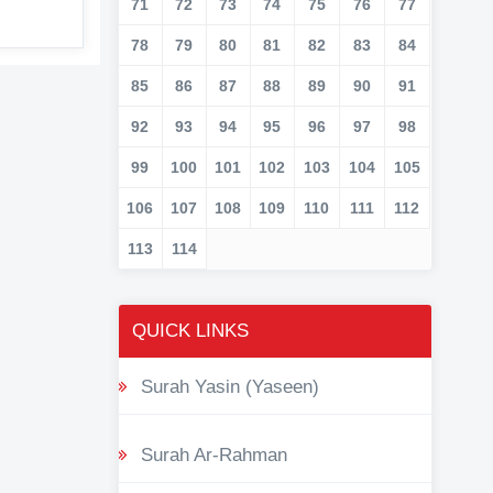
71
72
73
74
75
76
77
78
79
80
81
82
83
84
85
86
87
88
89
90
91
92
93
94
95
96
97
98
99
100
101
102
103
104
105
106
107
108
109
110
111
112
113
114
QUICK LINKS
Surah Yasin (Yaseen)
Surah Ar-Rahman