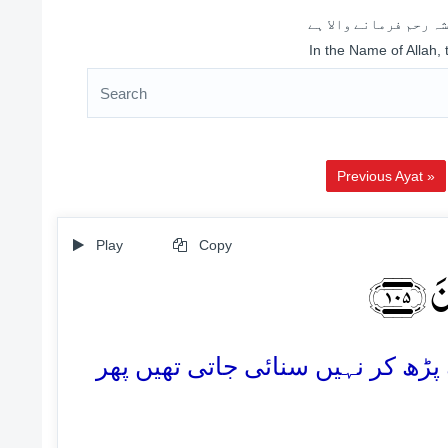
ہ رحم فرمانے والا ہے
In the Name of Allah,
Previous Ayat »
Play
Copy
 ﴿۱۰۵
105. (ھ کر نہیں سنائی جاتی تھیں پھر