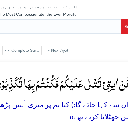
اللہ کے نام سے شروع جو نہایت مہربان ہمیش
 the Most Compassionate, the Ever-Merciful
S
Complete Sura
« Next Ayat
َکُنۡ اٰیٰتِیۡ تُتۡلٰی عَلَیۡکُمۡ فَکُنۡتُمۡ بِہَا تُکَذِّبُوۡنَ
سے کہا جائے گا:) کیا تم پر میری آیتیں پڑھ پڑ
o
یں جھٹلایا کرتے تھے