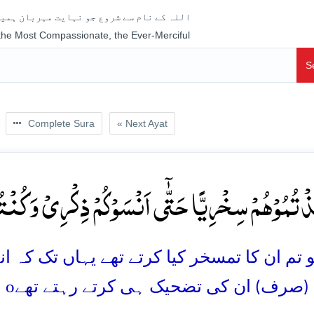
اللہ کے نام سے شروع جو نہایت مہربان ہمیش
 the Most Compassionate, the Ever-Merciful
S
Complete Sura
« Next Ayat
ذۡتُمُوۡہُمۡ سِخۡرِیًّا حَتّٰۤی اَنۡسَوۡکُمۡ ذِکۡرِیۡ وَ کُنۡت
تم ان کا تمسخر کیا کرتے تھے یہاں تک کہ انہوں
o
 (صرف) ان کی تضحیک ہی کرتے رہتے تھے