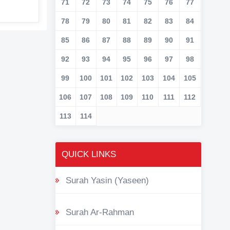
71
72
73
74
75
76
77
78
79
80
81
82
83
84
85
86
87
88
89
90
91
92
93
94
95
96
97
98
99
100
101
102
103
104
105
106
107
108
109
110
111
112
113
114
QUICK LINKS
Surah Yasin (Yaseen)
Surah Ar-Rahman