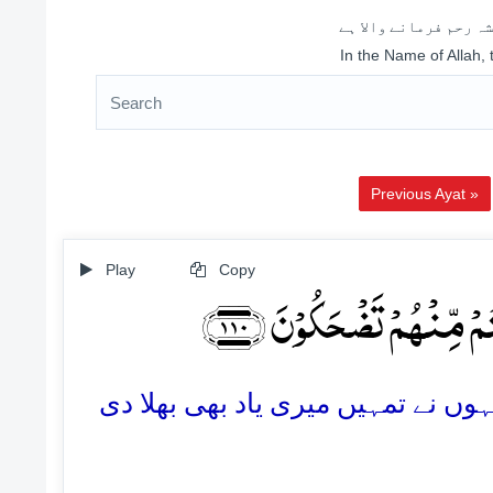
ہ رحم فرمانے والا ہے
In the Name of Allah,
Previous Ayat »
Play
Copy
ُمۡ مِّنۡہُمۡ تَضۡحَکُوۡنَ ﴿۱۱۰
110.  نے تمہیں میری یاد بھی بھلا دی