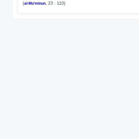
(
, 23 : 110)
al-Mu’minun