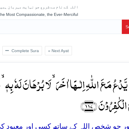
اللہ کے نام سے شروع جو نہایت مہربان ہمیش
 the Most Compassionate, the Ever-Merciful
S
Complete Sura
« Next Ayat
َّدۡعُ مَعَ اللّٰہِ اِلٰـہًا اٰخَرَ ۙ لَا بُرۡہَانَ لَہٗ بِہٖ ۙ فَ
 الۡکٰفِرُوۡنَ ﴿۱۱۷
ر جو شخص اللہ کے ساتھ کسی اور معبود کی 