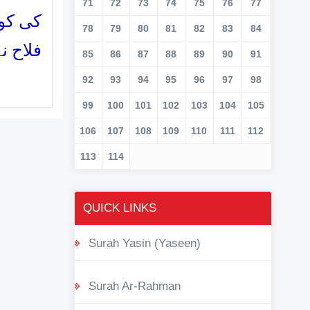
71
72
73
74
75
76
77
کی کو
78
79
80
81
82
83
84
فلاح ن
85
86
87
88
89
90
91
92
93
94
95
96
97
98
99
100
101
102
103
104
105
106
107
108
109
110
111
112
113
114
QUICK LINKS
Surah Yasin (Yaseen)
Surah Ar-Rahman