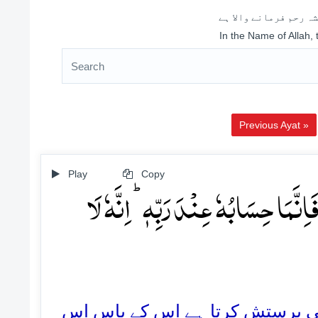
ہ رحم فرمانے والا ہے
In the Name of Allah,
Previous Ayat »
Play
Copy
اِنَّمَا حِسَابُہٗ عِنۡدَ رَبِّہٖ ؕ اِنَّہٗ لَا
117. پرستش کرتا ہے اس کے پاس اس