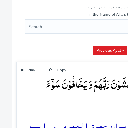
ہ رحم فرمانے والا ہے
In the Name of Allah,
Previous Ayat »
Play
Copy
ۡشَوۡنَ رَبَّہُمۡ وَ یَخَافُوۡنَ سُوۡٓءَ
21. ل، حقوق العباد اور اپنے