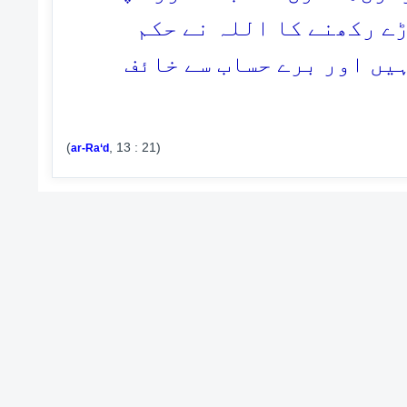
ڑے رکھنے کا اللہ نے حکم
ہیں اور برے حساب سے خائف
(
, 13 : 21)
ar-Ra‘d