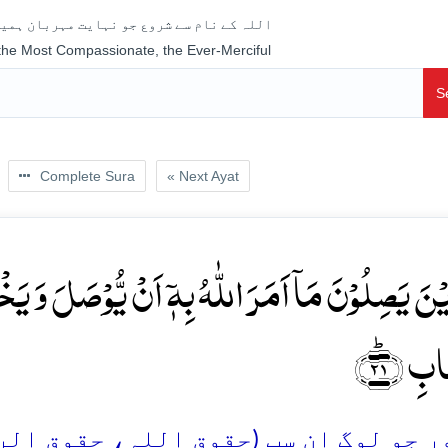
اللہ کے نام سے شروع جو نہایت مہربان ہمیش
 the Most Compassionate, the Ever-Merciful
S
Complete Sura
« Next Ayat
یۡنَ یَصِلُوۡنَ مَاۤ اَمَرَ اللّٰہُ بِہٖۤ اَنۡ یُّوۡصَلَ وَ یَخ
ابِ ﴿ؕ۲۱
 جو لوگ ان سب (حقوق اللہ، حقوق الرسو