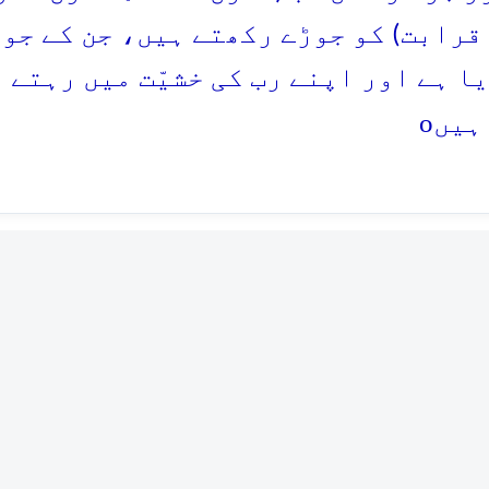
 قرابت) کو جوڑے رکھتے ہیں، جن کے جو
ا ہے اور اپنے رب کی خشیّت میں رہتے 
o
ہیں