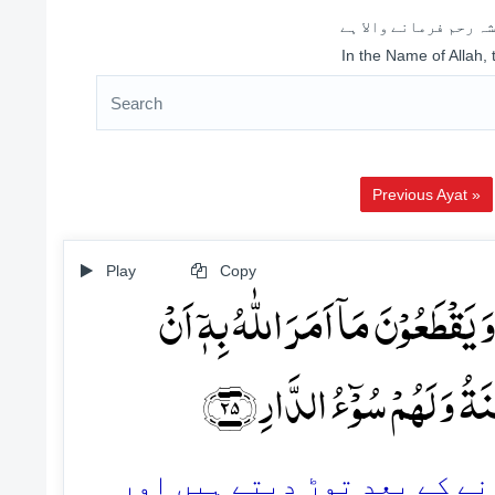
ہ رحم فرمانے والا ہے
In the Name of Allah,
Previous Ayat »
Play
Copy
َقۡطَعُوۡنَ مَاۤ اَمَرَ اللّٰہُ بِہٖۤ اَنۡ
ُ وَ لَہُمۡ سُوۡٓءُ الدَّارِ ﴿۲۵
25. کے بعد توڑ دیتے ہیں اور