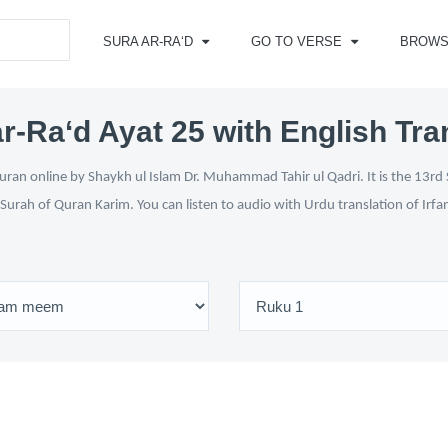
SURA AR-RA‘D
GO TO VERSE
BROWS
r-Ra‘d Ayat 25 with English Tra
ran online by Shaykh ul Islam Dr. Muhammad Tahir ul Qadri. It is the 13rd 
 Surah of Quran Karim. You can listen to audio with Urdu translation of Irfa