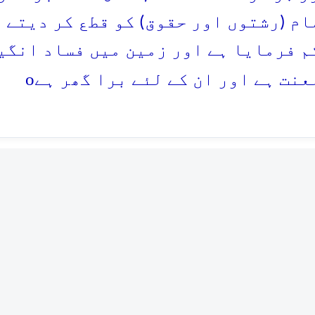
ام (رشتوں اور حقوق) کو قطع کر دیتے 
م فرمایا ہے اور زمین میں فساد انگی
o
عنت ہے اور ان کے لئے برا گھر ہے