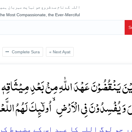
اللہ کے نام سے شروع جو نہایت مہربان ہمیش
 the Most Compassionate, the Ever-Merciful
S
Complete Sura
« Next Ayat
یۡنَ یَنۡقُضُوۡنَ عَہۡدَ اللّٰہِ مِنۡۢ بَعۡدِ مِیۡثَاقِہٖ وَ ی
َ وَ یُفۡسِدُوۡنَ فِی الۡاَرۡضِ ۙ اُولٰٓئِکَ لَہُمُ اللَّعۡنَۃ
 جو لوگ اللہ کا عہد اس کے مضبوط کرنے 