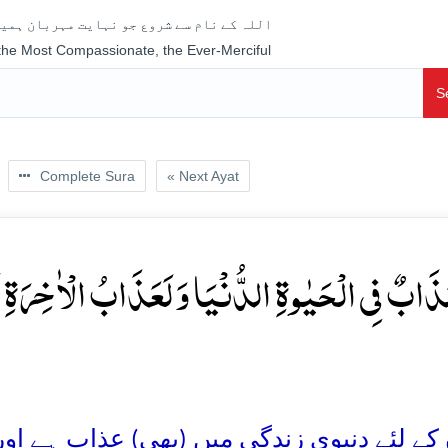
اللہ کے نام سے شروع جو نہایت مہربان ہمیش
 the Most Compassionate, the Ever-Merciful
S
Complete Sura
« Next Ayat
َذَابٌ فِی الۡحَیٰوۃِ الدُّنۡیَا وَ لَعَذَابُ الۡاٰخِرَۃِ اَ
ے لئے دنیوی زندگی میں (بھی) عذاب ہے اور یق