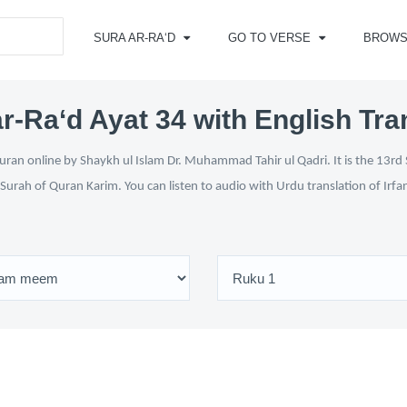
SURA AR-RA‘D
GO TO VERSE
BROWS
r-Ra‘d Ayat 34 with English Tra
ran online by Shaykh ul Islam Dr. Muhammad Tahir ul Qadri. It is the 13rd 
 Surah of Quran Karim. You can listen to audio with Urdu translation of Irfa