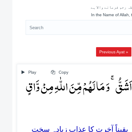
ہ رحم فرمانے والا ہے
In the Name of Allah,
Previous Ayat »
Play
Copy
شَقُّ ۚ وَ مَا لَہُمۡ مِّنَ اللّٰہِ مِنۡ وَّاقٍ
34. یناً آخرت کا عذاب زیادہ سخت