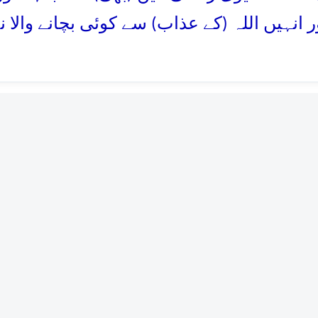
ر انہیں اللہ (کے عذاب) سے کوئی بچانے والا ن