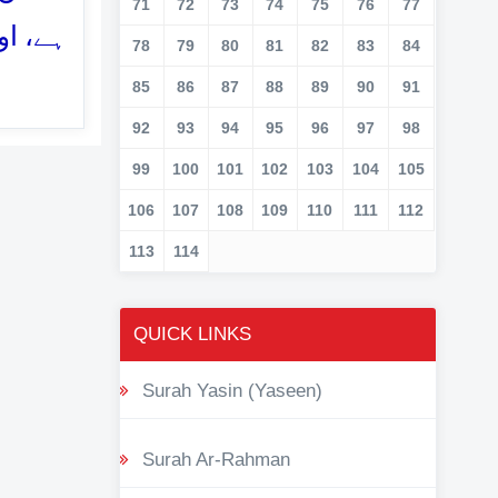
71
72
73
74
75
76
77
ہے، او
78
79
80
81
82
83
84
85
86
87
88
89
90
91
92
93
94
95
96
97
98
99
100
101
102
103
104
105
106
107
108
109
110
111
112
113
114
QUICK LINKS
Surah Yasin (Yaseen)
Surah Ar-Rahman