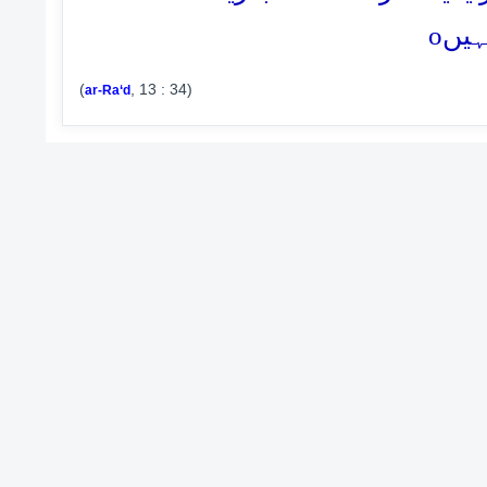
o
ہیں
(
, 13 : 34)
ar-Ra‘d