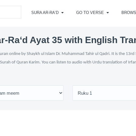
SURA AR-RA‘D
GO TO VERSE
BROWS
r-Ra‘d Ayat 35 with English Tra
ran online by Shaykh ul Islam Dr. Muhammad Tahir ul Qadri. It is the 13rd 
 Surah of Quran Karim. You can listen to audio with Urdu translation of Irfa