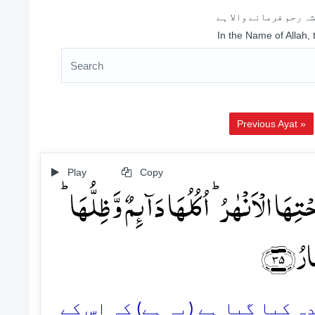
ہ رحم فرمانے والا ہے
In the Name of Allah,
Previous Ayat »
Play
Copy
ِہَا الۡاَنۡہٰرُ ؕ اُکُلُہَا دَآئِمٌ وَّ ظِلُّہَا
رُ ﴿۳۵
35. یا گیا ہے (یہ ہے) کہ اس کے