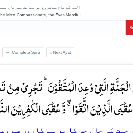
اللہ کے نام سے شروع جو نہایت مہربان ہمیش
 the Most Compassionate, the Ever-Merciful
S
Complete Sura
« Next Ayat
الۡجَنَّۃِ الَّتِیۡ وُعِدَ الۡمُتَّقُوۡنَ ؕ تَجۡرِیۡ مِنۡ تَحۡت
ُقۡبَی الَّذِیۡنَ اتَّقَوۡا ٭ۖ وَّ عُقۡبَی الۡکٰفِرِیۡنَ النَّا
جنت کا حال جس کا پرہیزگاروں سے وعدہ ک