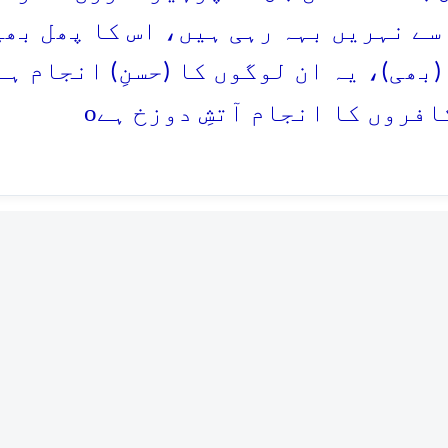
سے نہریں بہہ رہی ہیں، اس کا پھل بھی
 (بھی)، یہ ان لوگوں کا (حسنِ) انجام 
o
افروں کا انجام آتشِ دوزخ ہے