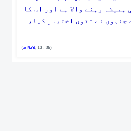
 ہمیشہ رہنے والا ہے اور اس کا
ہے جنہوں نے تقوٰی اختیار کیا
(
, 13 : 35)
ar-Ra‘d