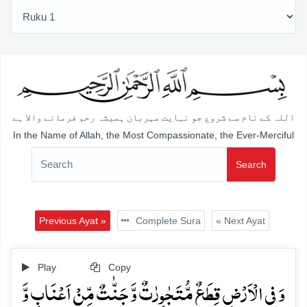
اللہ کے نام سے شروع جو نہایت مہربان ہمیشہ رحم فرمانے والا ہے
In the Name of Allah, the Most Compassionate, the Ever-Merciful
Search
Previous Ayat »
Complete Sura
« Next Ayat
Play
Copy
وَ فِی الۡاَرۡضِ قِطَعٌ مُّتَجٰوِرٰتٌ وَّ جَنّٰتٌ مِّنۡ اَعۡنَابٍ وَّ