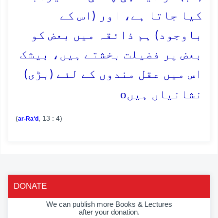
کیا جاتا ہے، اور (اس کے
باوجود) ہم ذائقہ میں بعض کو
بعض پر فضیلت بخشتے ہیں، بیشک
اس میں عقل مندوں کے لئے (بڑی)
o
نشانیاں ہیں
(
, 13 : 4)
ar-Ra‘d
DONATE
We can publish more Books & Lectures
after your donation.