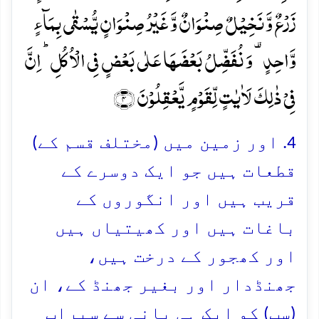
زَرۡعٌ وَّ نَخِیۡلٌ صِنۡوَانٌ وَّ غَیۡرُ صِنۡوَانٍ یُّسۡقٰی بِمَآءٍ
وَّاحِدٍ ۟ وَ نُفَضِّلُ بَعۡضَہَا عَلٰی بَعۡضٍ فِی الۡاُکُلِ ؕ اِنَّ
فِیۡ ذٰلِکَ لَاٰیٰتٍ لِّقَوۡمٍ یَّعۡقِلُوۡنَ ﴿۴﴾
4. اور زمین میں (مختلف قسم کے)
قطعات ہیں جو ایک دوسرے کے
قریب ہیں اور انگوروں کے
باغات ہیں اور کھیتیاں ہیں
اور کھجور کے درخت ہیں،
جھنڈدار اور بغیر جھنڈ کے، ان
(سب) کو ایک ہی پانی سے سیراب