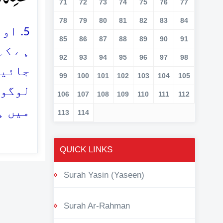
71
72
73
74
75
76
77
78
79
80
81
82
83
84
اور)
85
86
87
88
89
90
91
ہے کہ
92
93
94
95
96
97
98
جائیں
99
100
101
102
103
104
105
لوگوں
106
107
108
109
110
111
112
میں ہ
113
114
QUICK LINKS
Surah Yasin (Yaseen)
Surah Ar-Rahman