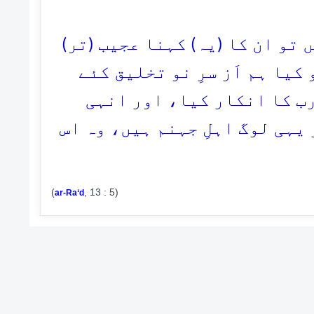
5. و ان کا (یہ) کہنا عجیب (تر
کیا ہم اَز سرِ نو تخلیق کئے
رب کا انکار کیا، اور انہی
یہی لوگ اہلِ جہنم ہیں، وہ اس
(
, 13 : 5)
ar-Ra‘d