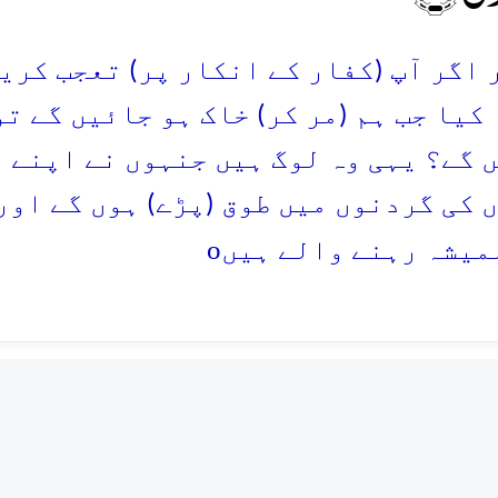
 اگر آپ (کفار کے انکار پر) تعجب کریں ت
 کیا جب ہم (مر کر) خاک ہو جائیں گے تو 
 گے؟ یہی وہ لوگ ہیں جنہوں نے اپنے 
 کی گردنوں میں طوق (پڑے) ہوں گے اور 
o
میشہ رہنے والے ہیں