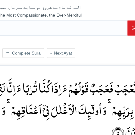
اللہ کے نام سے شروع جو نہایت مہربان ہمیش
 the Most Compassionate, the Ever-Merciful
S
Complete Sura
« Next Ayat
َعۡجَبۡ فَعَجَبٌ قَوۡلُہُمۡ ءَ اِذَا کُنَّا تُرٰبًا ءَ اِنَّا 
 بِرَبِّہِمۡ ۚ وَ اُولٰٓئِکَ الۡاَغۡلٰلُ فِیۡۤ اَعۡنَاقِہِمۡ ۚ 
ۡنَ ﴿۵