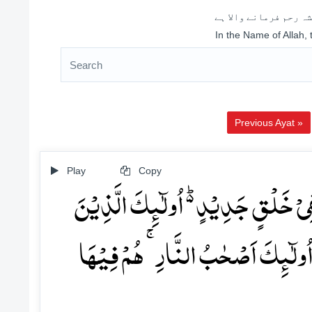
ہ رحم فرمانے والا ہے
In the Name of Allah,
Previous Ayat »
Play
Copy
لَفِیۡ خَلۡقٍ جَدِیۡدٍ ۬ؕ اُولٰٓئِکَ الَّذِیۡنَ
وَ اُولٰٓئِکَ اَصۡحٰبُ النَّارِ ۚ ہُمۡ فِیۡہَا