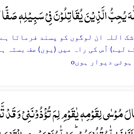
ّٰہَ یُحِبُّ الَّذِیۡنَ یُقَاتِلُوۡنَ فِیۡ سَبِیۡلِہٖ صَفًّا 
ے شک اللہ ان لوگوں کو پسند فرماتا ہے
ے لیے) اُس کی راہ میں (یوں) صف بستہ 
o
 ہوئی دیوار ہوں
َالَ مُوۡسٰی لِقَوۡمِہٖ یٰقَوۡمِ لِمَ تُؤۡذُوۡنَنِیۡ وَ قَدۡ تَّعۡل