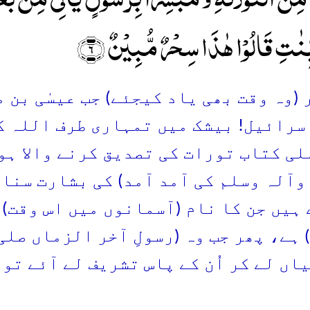
ِّنٰتِ قَالُوۡا ہٰذَا سِحۡرٌ مُّبِیۡنٌ ﴿۶﴾
ور (وہ وقت بھی یاد کیجئے) جب عیسٰی بن 
سرائیل! بیشک میں تمہاری طرف اللہ ک
لی کتاب تورات کی تصدیق کرنے والا ہوں 
وآلہ وسلم کی آمد آمد) کی بشارت سنان
ے ہیں جن کا نام (آسمانوں میں اس وقت)
 ہے، پھر جب وہ (رسولِ آخر الزماں صل
اں لے کر اُن کے پاس تشریف لے آئے تو و