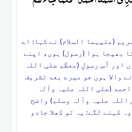
مریم (علیہما السلام) نے کہا: اے
ا بھیجا ہوا (رسول) ہوں، اپنے
اور اُس رسولِ (معظّم صلی اللہ
ے والا ہوں جو میرے بعد تشریف
 احمد (صلی اللہ علیہ وآلہ
ی اللہ علیہ وآلہ وسلم) واضح
ہ کہنے لگے: یہ تو کھلا جادو