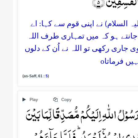
الۡفٰسِقِیۡنَ ﴿۵﴾
یہ السلام) نے اپنی قوم سے کہا: اے
 جانتے ہو کہ میں تمہاری طرف اللہ
 جاری رکھی تو اللہ نے اُن کے دلوں
o
ہیں فرماتا
(as-Saff, 61 :
5
)
Play
Copy
سُوۡلُ اللّٰہِ اِلَیۡکُمۡ مُّصَدِّقًا لِّمَا بَیۡنَ
َعۡدِی اسۡمُہٗۤ اَحۡمَدُ ؕ فَلَمَّا جَآءَہُمۡ