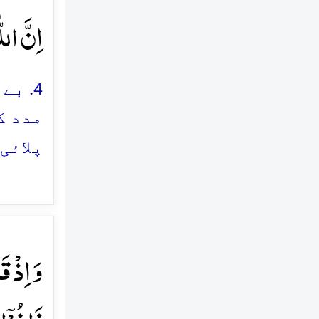
اِنَّ الل
4. ب
مدد ک
پلائی
وَ اِذۡ ق