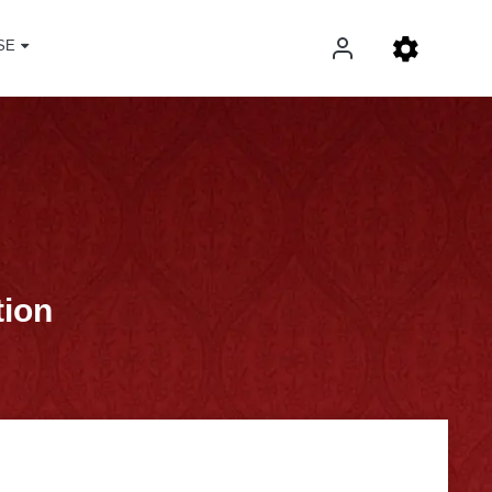
SE
tion