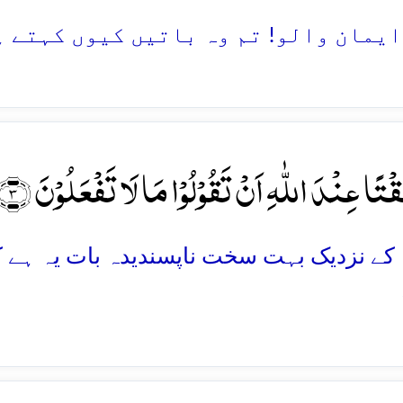
قۡتًا عِنۡدَ اللّٰہِ اَنۡ تَقُوۡلُوۡا مَا لَا تَفۡعَلُوۡنَ ﴿۳﴾
لہ کے نزدیک بہت سخت ناپسندیدہ بات یہ ہے 