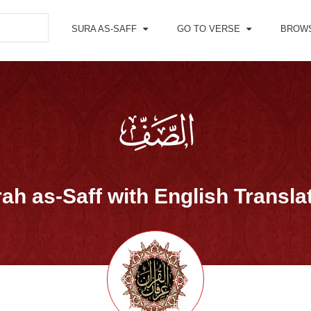
SURA AS-SAFF
GO TO VERSE
BROW
ah as-Saff with English Transla