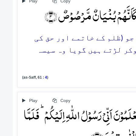
Play
Copy
کَاَنَّہُمۡ بُنۡیَانٌ مَّرۡصُوۡصٌ ﴿۴﴾
 جو (ظلم کے خاتمے اور حق کی
ہوکر لڑتے ہیں گویا وہ سیسہ
(as-Saff, 61 :
4
)
Play
Copy
َمُوۡنَ اَنِّیۡ رَسُوۡلُ اللّٰہِ اِلَیۡکُمۡ ؕ فَلَمَّا