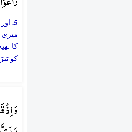
زَاغُوۡۤا
5. او
میری ق
کا بھی
کو ٹیڑ
وَ اِذۡ ق
یَدَیَّ م