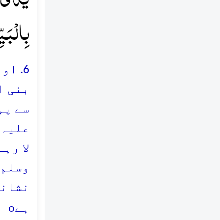
بِالۡبَی
6. ا
بنی ا
سے پہ
علیہ 
لا رہ
وسلم)
نشانی
o
ہے