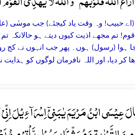
 اَزَاغَ اللّٰہُ قُلُوۡبَہُمۡ ؕ وَ اللّٰہُ لَا یَہۡدِی الۡقَوۡمَ 
ر (اے حبیب! وہ وقت یاد کیجئے) جب موسٰی (عل
وم! تم مجھے اذیت کیوں دیتے ہو حالانکہ تم
جا ہوا (رسول) ہوں۔ پھر جب انہوں نے کج روی
ھا کر دیا، اور اللہ نافرمان لوگوں کو ہدایت ن
َالَ عِیۡسَی ابۡنُ مَرۡیَمَ یٰبَنِیۡۤ اِسۡرَآءِیۡلَ اِنِّیۡ رَ
ِنَ التَّوۡرٰىۃِ وَ مُبَشِّرًۢا بِرَسُوۡلٍ یَّاۡتِیۡ مِنۡۢ ب