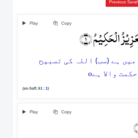
Previous Sura
Play
Copy
َزِیۡزُ الۡحَکِیۡمُ ﴿۱﴾
 میں ہے (سب) اللہ کی تسبیح
o
حکمت والا ہے
(as-Saff, 61 :
1
)
Play
Copy