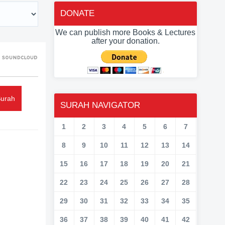
DONATE
We can publish more Books & Lectures
after your donation.
Surah
SURAH NAVIGATOR
1
2
3
4
5
6
7
8
9
10
11
12
13
14
15
16
17
18
19
20
21
22
23
24
25
26
27
28
29
30
31
32
33
34
35
36
37
38
39
40
41
42