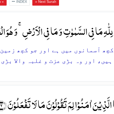
h «
INDEX
» Next Surah
ِلّٰہِ مَا فِی السَّمٰوٰتِ وَ مَا فِی الۡاَرۡضِ ۚ وَ ہُوَ الۡع
و کچھ آسمانوں میں ہے اور جو کچھ زمین
ہیں، اور وہ بڑی عزت و غلبہ والا بڑی 
َا الَّذِیۡنَ اٰمَنُوۡا لِمَ تَقُوۡلُوۡنَ مَا لَا تَفۡعَلُوۡنَ ﴿۲﴾