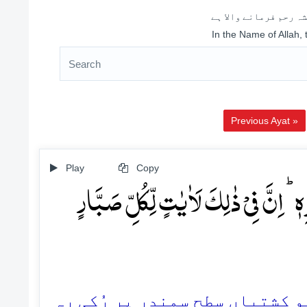
ہ رحم فرمانے والا ہے
In the Name of Allah,
Previous Ayat »
Play
Copy
ؕ اِنَّ فِیۡ ذٰلِکَ لَاٰیٰتٍ لِّکُلِّ صَبَّارٍ
33. شتیاں سطحِ سمندر پر رُکی رہ