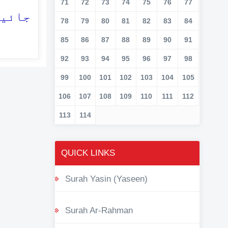
71
72
73
74
75
76
77
جائیں
78
79
80
81
82
83
84
85
86
87
88
89
90
91
92
93
94
95
96
97
98
99
100
101
102
103
104
105
106
107
108
109
110
111
112
113
114
QUICK LINKS
Surah Yasin (Yaseen)
Surah Ar-Rahman