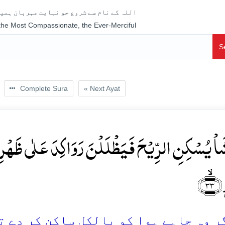
اللہ کے نام سے شروع جو نہایت مہربان ہمیش
 the Most Compassionate, the Ever-Merciful
S
Complete Sura
« Next Ayat
َاۡ یُسۡکِنِ الرِّیۡحَ فَیَظۡلَلۡنَ رَوَاکِدَ عَلٰی ظَہۡرِہٖ 
ۙ۳۳
 وہ چاہے ہوا کو بالکل ساکِن کر دے تو ک