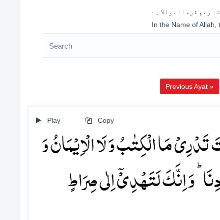
ہ رحم فرمانے والا ہے
In the Name of Allah,
Previous Ayat »
Play
Copy
تَ تَدۡرِیۡ مَا الۡکِتٰبُ وَ لَا الۡاِیۡمَانُ وَ
َا ؕ وَ اِنَّکَ لَتَہۡدِیۡۤ اِلٰی صِرَاطٍ