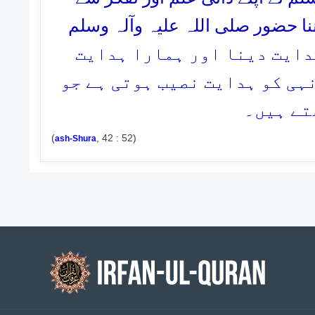
اننا حضور صلی اللہ علیہ وآلہ وسلم
:- اے حبیب! آپ کا ہدایت دینا اور ہمارا ہدایت
ہی کو ہدایت نصیب ہوتی ہے جو
تے ہیں۔
(
, 42 : 52)
ash-Shura