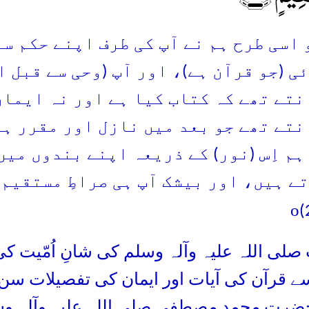
اسی طرح ہم نے آپ کی طرف اپنے حکم سے رو
ی (جو قرآن ہے)، اور آپ (وحی سے قبل ا
نتے تھے کہ کتاب کیا ہے اور نہ ایمان
ہم اِس (نور) کے ذریعہ اپنے بندوں میں
ے ہیں، اور بیشک آپ ہی صراطِ مستقیم
o
ی اللہ علیہ وآلہ وسلم کی شانِ اُمّیت کی ط
ے قرآن کی آیات اور ایمان کی تفصیلات سن ک
رت محمد مصطفی صلی اللہ علیہ وآلہ وسلم 