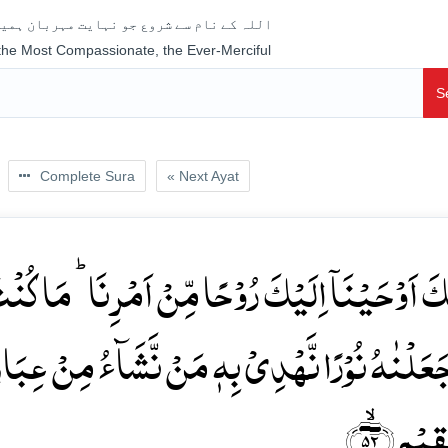
اللہ کے نام سے شروع جو نہایت مہربان ہمیش
 the Most Compassionate, the Ever-Merciful
S
Complete Sura
« Next Ayat
ِکَ اَوۡحَیۡنَاۤ اِلَیۡکَ رُوۡحًا مِّنۡ اَمۡرِنَا ؕ مَا کُنۡ
َعَلۡنٰہُ نُوۡرًا نَّہۡدِیۡ بِہٖ مَنۡ نَّشَآءُ مِنۡ عِبَادِن
ِیۡمٍ ﴿ۙ۵۲