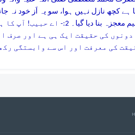
ا ہے کچھ نازل نہیں ہوا، سو یہ اَز خود نہ ج
کا عظیم معجزہ بنا دیا گیا۔ 2
دونوں کی حقیقت ایک ہی ہے اور صرف ان
یقت کی معرفت اور اس سے وابستگی رکھ
H