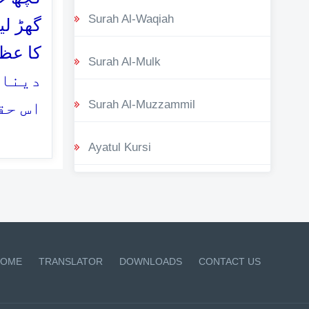
Surah Al-Waqiah
گھڑ لی
Surah Al-Mulk
دینا 
Surah Al-Muzzammil
اس حق
Ayatul Kursi
OME
TRANSLATOR
DOWNLOADS
CONTACT US