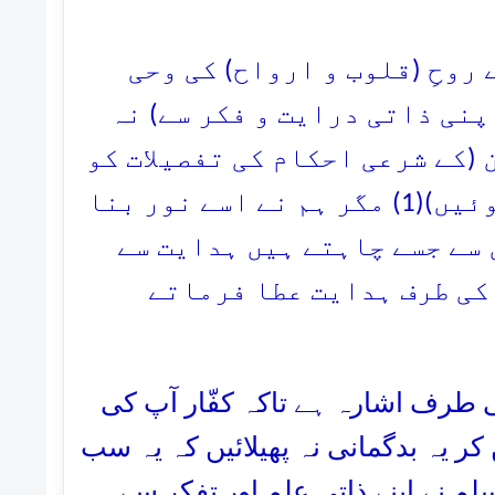
52. حِ (قلوب و ارواح) کی وحی
پنی ذاتی درایت و فکر سے) نہ
 (کے شرعی احکام کی تفصیلات کو
ہی جانتے تھے جو بعد میں نازل اور مقرر ہوئیں)(1) مگر ہم نے اسے نور بنا
 سے جسے چاہتے ہیں ہدایت سے
 کی طرف ہدایت عطا فرماتے
1:- رف اشارہ ہے تاکہ کفّار آپ کی
ر یہ بدگمانی نہ پھیلائیں کہ یہ سب
نے اپنے ذاتی علم اور تفکر سے