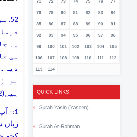
71
72
73
74
75
76
77
78
79
80
81
82
83
84
سو 
85
86
87
88
89
90
91
فرمائ
92
93
94
95
96
97
98
یہ جا
99
100
101
102
103
104
105
106
107
108
109
110
111
112
دیا۔ 
113
114
نوازت
QUICK LINKS
ہیں(2)
Surah Yasin (Yaseen)
آپ صل
زبان س
Surah Ar-Rahman
کچھ حض