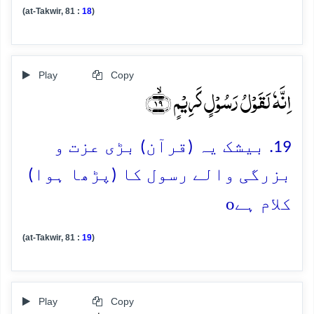
(at-Takwir, 81 :
18
)
Play
Copy
اِنَّہٗ لَقَوۡلُ رَسُوۡلٍ کَرِیۡمٍ ﴿ۙ۱۹﴾
19. بیشک یہ (قرآن) بڑی عزت و
بزرگی والے رسول کا (پڑھا ہوا)
o
کلام ہے
(at-Takwir, 81 :
19
)
Play
Copy