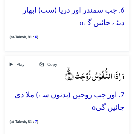
6. جب سمندر اور دریا (سب) ابھار
o
دیئے جائیں گے
(at-Takwir, 81 :
6
)
Play
Copy
وَ اِذَا النُّفُوۡسُ زُوِّجَتۡ ۪ۙ﴿۷﴾
7. اور جب روحیں (بدنوں سے) ملا دی
o
جائیں گی
(at-Takwir, 81 :
7
)