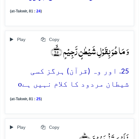
(at-Takwir, 81 :
24
)
Play
Copy
وَ مَا ہُوَ بِقَوۡلِ شَیۡطٰنٍ رَّجِیۡمٍ ﴿ۙ۲۵﴾
25. اور وہ (قرآن) ہرگز کسی
o
شیطان مردود کا کلام نہیں ہے
(at-Takwir, 81 :
25
)
Play
Copy
فَاَیۡنَ تَذۡہَبُوۡنَ ﴿ؕ۲۶﴾