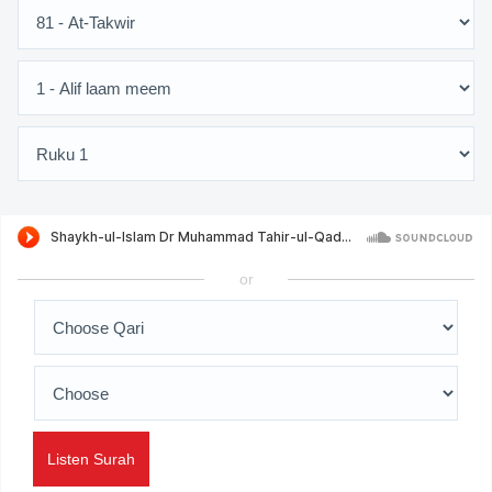
or
Listen Surah