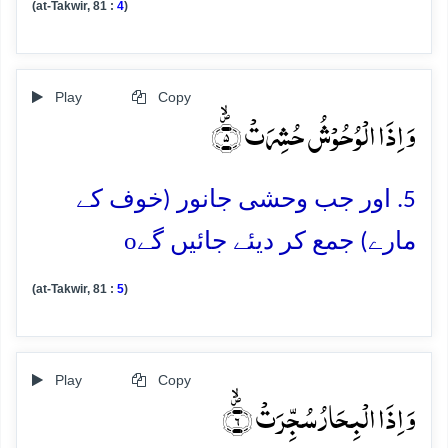
(at-Takwir, 81 :
4
)
Play
Copy
وَ اِذَا الۡوُحُوۡشُ حُشِرَتۡ ۪ۙ﴿۵﴾
5. اور جب وحشی جانور (خوف کے
o
مارے) جمع کر دیئے جائیں گے
(at-Takwir, 81 :
5
)
Play
Copy
وَ اِذَا الۡبِحَارُ سُجِّرَتۡ ۪ۙ﴿۶﴾