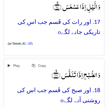
وَ الَّیۡلِ اِذَا عَسۡعَسَ ﴿ۙ۱۷﴾
17. اور رات کی قَسم جب اس کی
o
تاریکی جانے لگے
(at-Takwir, 81 :
17
)
Play
Copy
وَ الصُّبۡحِ اِذَا تَنَفَّسَ ﴿ۙ۱۸﴾
18. اور صبح کی قَسم جب اس کی
o
روشنی آنے لگے