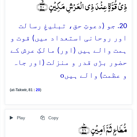
ذِیۡ قُوَّۃٍ عِنۡدَ ذِی الۡعَرۡشِ مَکِیۡنٍ ﴿ۙ۲۰﴾
20. جو (دعوتِ حق، تبلیغِ رسالت
اور روحانی استعداد میں) قوت و
ہمت والے ہیں (اور) مالکِ عرش کے
حضور بڑی قدر و منزلت (اور جاہ
o
و عظمت) والے ہیں
(at-Takwir, 81 :
20
)
Play
Copy
مُّطَاعٍ ثَمَّ اَمِیۡنٍ ﴿ؕ۲۱﴾