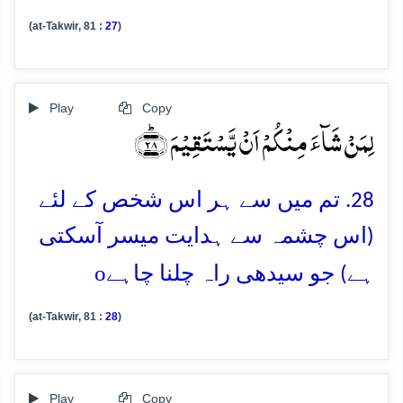
(at-Takwir, 81 :
27
)
Play
Copy
لِمَنۡ شَآءَ مِنۡکُمۡ اَنۡ یَّسۡتَقِیۡمَ ﴿ؕ۲۸﴾
28. تم میں سے ہر اس شخص کے لئے
(اس چشمہ سے ہدایت میسر آسکتی
o
ہے) جو سیدھی راہ چلنا چاہے
(at-Takwir, 81 :
28
)
Play
Copy