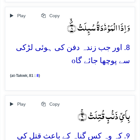
Play
Copy
وَ اِذَا الۡمَوۡءٗدَۃُ سُئِلَتۡ ۪ۙ﴿۸﴾
8. اور جب زندہ دفن کی ہوئی لڑکی
o
سے پوچھا جائے گا
(at-Takwir, 81 :
8
)
Play
Copy
بِاَیِّ ذَنۡۢبٍ قُتِلَتۡ ۚ﴿۹﴾
9. کہ وہ کس گناہ کے باعث قتل کی