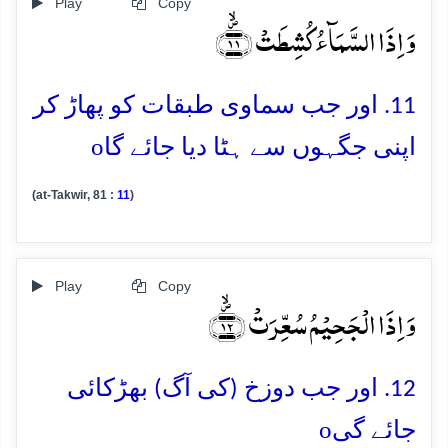
Play
Copy
وَ اِذَا السَّمَآءُ کُشِطَتۡ ﴿۪ۙ۱۱﴾
11. اور جب سماوی طبقات کو پھاڑ کر
o
اپنی جگہوں سے ہٹا دیا جائے گا
(at-Takwir, 81 :
11
)
Play
Copy
وَ اِذَا الۡجَحِیۡمُ سُعِّرَتۡ ﴿۪ۙ۱۲﴾
12. اور جب دوزخ (کی آگ) بھڑکائی
o
جائے گی