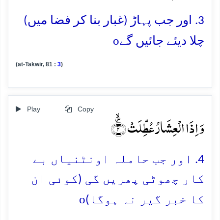
3. اور جب پہاڑ (غبار بنا کر فضا میں)
o
چلا دیئے جائیں گے
(at-Takwir, 81 :
3
)
Play
Copy
وَ اِذَا الۡعِشَارُ عُطِّلَتۡ ۪ۙ﴿۴﴾
4. اور جب حاملہ اونٹنیاں بے
کار چھوٹی پھریں گی (کوئی ان
o
کا خبر گیر نہ ہوگا)