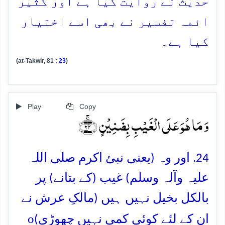
حدیث نے روایت کیا ہے اور کثیر
ائمہ تفسیر نے بھی اسے اختیار
کیا ہے۔
(at-Takwir, 81 :
23
)
Play
Copy
وَ مَا ہُوَ عَلَی الۡغَیۡبِ بِضَنِیۡنٍ ﴿ۚ۲۴﴾
24. اور وہ (یعنی نبئ اکرم صلی اللہ
علیہ وآلہ وسلم) غیب (کے بتانے) پر
بالکل بخیل نہیں ہیں (مالکِ عرش نے
o
ان کے لئے کوئی کمی نہیں چھوڑی)