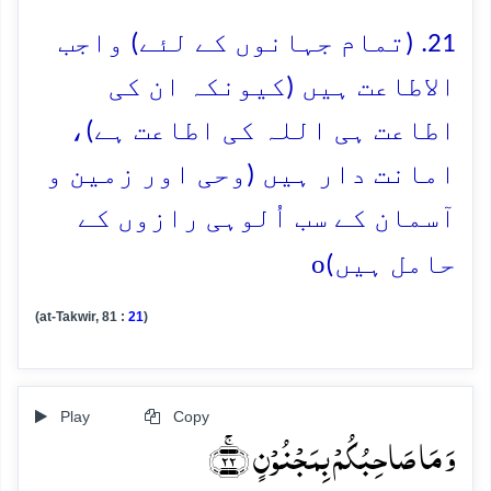
21. (تمام جہانوں کے لئے) واجب
الاطاعت ہیں (کیونکہ ان کی
اطاعت ہی اللہ کی اطاعت ہے)،
امانت دار ہیں (وحی اور زمین و
آسمان کے سب اُلوہی رازوں کے
o
حامل ہیں)
(at-Takwir, 81 :
21
)
Play
Copy
وَ مَا صَاحِبُکُمۡ بِمَجۡنُوۡنٍ ﴿ۚ۲۲﴾