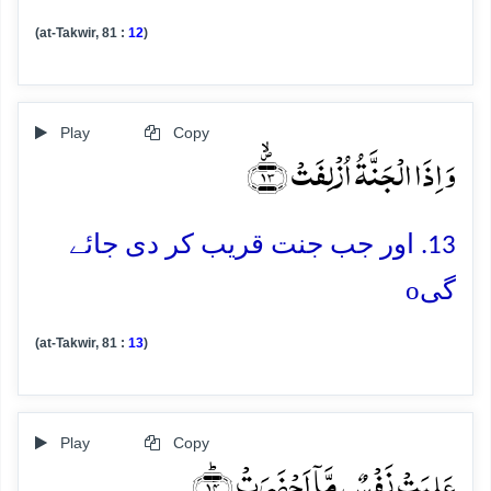
(at-Takwir, 81 :
12
)
Play
Copy
وَ اِذَا الۡجَنَّۃُ اُزۡلِفَتۡ ﴿۪ۙ۱۳﴾
13. اور جب جنت قریب کر دی جائے
o
گی
(at-Takwir, 81 :
13
)
Play
Copy
عَلِمَتۡ نَفۡسٌ مَّاۤ اَحۡضَرَتۡ ﴿ؕ۱۴﴾