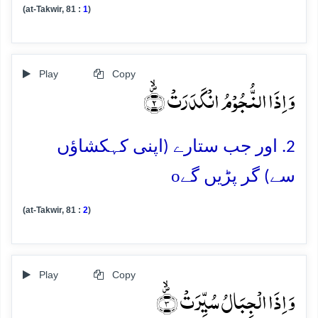
(at-Takwir, 81 :
1
)
Play
Copy
وَ اِذَا النُّجُوۡمُ انۡکَدَرَتۡ ۪ۙ﴿۲﴾
2. اور جب ستارے (اپنی کہکشاؤں
o
سے) گر پڑیں گے
(at-Takwir, 81 :
2
)
Play
Copy
وَ اِذَا الۡجِبَالُ سُیِّرَتۡ ۪ۙ﴿۳﴾