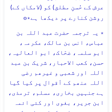
عرش کے حُسنِ مطلق) کو (لامکاں کے)
o
روشن کنارے پر دیکھا ہے٭
٭ یہ ترجمہ حضرت عبد اللہ بن
عباس، انس بن مالک، عکرمہ،
ابو سلمہ، ضحّاک، ابو العالیہ،
حسن، کعب الاحبار، شریک بن عبد
اللہ اور شعبی و غیرھم رضی
اللہ عنھم کے اَقوال پر کیا گیا
ہے جنہیں بخاری، مسلم، ترمذی،
ابن جریر، بغوی اور کئی ائمہ