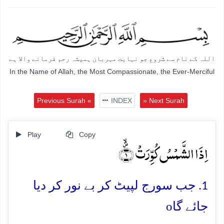
اللہ کے نام سے شروع جو نہایت مہربان ہمیشہ رحم فرمانے والا ہے
In the Name of Allah, the Most Compassionate, the Ever-Merciful
Previous Surah «
INDEX
» Next Surah
Play
Copy
اِذَا الشَّمۡسُ کُوِّرَتۡ ۪ۙ﴿۱﴾
1. جب سورج لپیٹ کر بے نور کر دیا
o
جائے گا