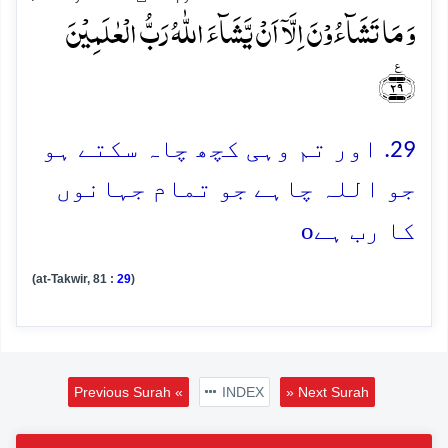
وَ مَا تَشَآءُوۡنَ اِلَّاۤ اَنۡ یَّشَآءَ اللّٰہُ رَبُّ الۡعٰلَمِیۡنَ
﴿٪۲۹﴾
29. اور تم وہی کچھ چاہ سکتے ہو
جو اللہ چاہے جو تمام جہانوں
o
کا رب ہے
(at-Takwir, 81 :
29
)
Previous Surah «
INDEX
» Next Surah