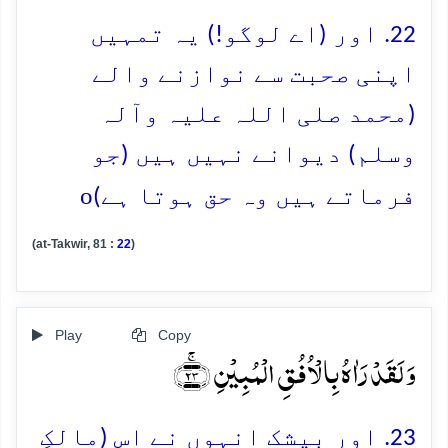
22. اور (اے لوگو!) یہ تمہیں
اپنی صحبت سے نوازنے والے
(محمد صلی اللہ علیہ وآلہ
وسلم) دیوانے نہیں ہیں (جو
o
فرماتے ہیں وہ حق ہوتا ہے)
(at-Takwir, 81 :
22
)
Play
Copy
وَ لَقَدۡ رَاٰہُ بِالۡاُفُقِ الۡمُبِیۡنِ ﴿ۚ۲۳﴾
23. اور بیشک انہوں نے اس (مالکِ