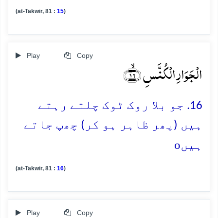
(at-Takwir, 81 :
15
)
Play
Copy
الۡجَوَارِ الۡکُنَّسِ ﴿ۙ۱۶﴾
16. جو بلا روک ٹوک چلتے رہتے
ہیں (پھر ظاہر ہو کر) چھپ جاتے
o
ہیں
(at-Takwir, 81 :
16
)
Play
Copy