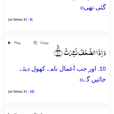
o
گئی تھی
(at-Takwir, 81 :
9
)
Play
Copy
وَ اِذَا الصُّحُفُ نُشِرَتۡ ﴿۪ۙ۱۰﴾
10. اور جب اَعمال نامے کھول دیئے
o
جائیں گے
(at-Takwir, 81 :
10
)