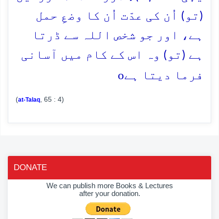
(تو) اُن کی عدّت اُن کا وضعِ حمل
ہے، اور جو شخص اللہ سے ڈرتا
ہے (تو) وہ اس کے کام میں آسانی
o
فرما دیتا ہے
(
, 65 : 4)
at-Talaq
DONATE
We can publish more Books & Lectures
after your donation.