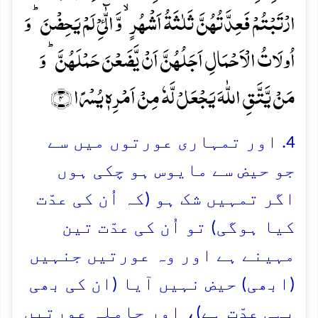
ارۡتَبۡتُمۡ فَعِدَّتُہُنَّ ثَلٰثَۃُ اَشۡہُرٍ ۙ وَّ الّٰٓیِٴۡ لَمۡ یَحِضۡنَ ؕ وَ
اُولَاتُ الۡاَحۡمَالِ اَجَلُہُنَّ اَنۡ یَّضَعۡنَ حَمۡلَہُنَّ ؕ وَ
مَنۡ یَّتَّقِ اللّٰہَ یَجۡعَلۡ لَّہٗ مِنۡ اَمۡرِہٖ یُسۡرًا ﴿۴﴾
4. اور تمہاری عورتوں میں سے
جو حیض سے مایوس ہو چکی ہوں
اگر تمہیں شک ہو (کہ اُن کی عدّت
کیا ہوگی) تو اُن کی عدّت تین
مہینے ہے اور وہ عورتیں جنہیں
(ابھی) حیض نہیں آیا (ان کی بھی
یہی عدّت ہے)، اور حاملہ عورتیں