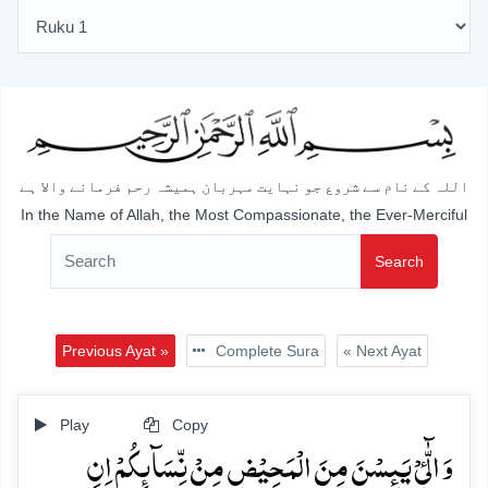
اللہ کے نام سے شروع جو نہایت مہربان ہمیشہ رحم فرمانے والا ہے
In the Name of Allah, the Most Compassionate, the Ever-Merciful
Search
Previous Ayat »
Complete Sura
« Next Ayat
Play
Copy
وَ الّٰٓیِٴۡ یَئِسۡنَ مِنَ الۡمَحِیۡضِ مِنۡ نِّسَآئِکُمۡ اِنِ