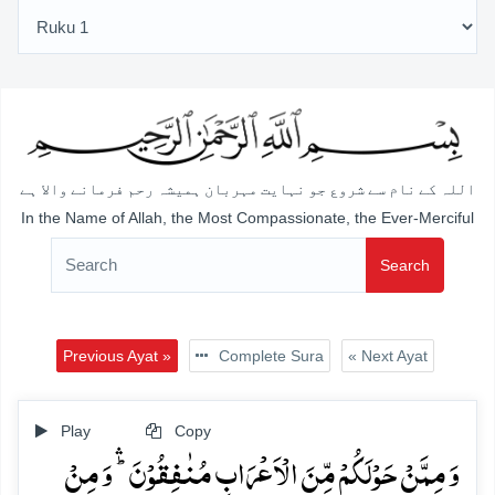
اللہ کے نام سے شروع جو نہایت مہربان ہمیشہ رحم فرمانے والا ہے
In the Name of Allah, the Most Compassionate, the Ever-Merciful
Search
Previous Ayat »
Complete Sura
« Next Ayat
Play
Copy
وَ مِمَّنۡ حَوۡلَکُمۡ مِّنَ الۡاَعۡرَابِ مُنٰفِقُوۡنَ ؕۛ وَ مِنۡ