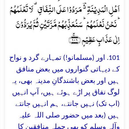
اَہۡلِ الۡمَدِیۡنَۃِ ۟ۛؔ مَرَدُوۡا عَلَی النِّفَاقِ ۟ لَا تَعۡلَمُہُمۡ
ؕ نَحۡنُ نَعۡلَمُہُمۡ ؕ سَنُعَذِّبُہُمۡ مَّرَّتَیۡنِ ثُمَّ یُرَدُّوۡنَ
اِلٰی عَذَابٍ عَظِیۡمٍ ﴿۱۰۱﴾ۚ
101. اور (مسلمانو!) تمہارے گرد و نواح
کے دیہاتی گنواروں میں بعض منافق
ہیں اور بعض باشندگانِ مدینہ بھی، یہ
لوگ نفاق پر اڑے ہوئے ہیں، آپ انہیں
(اب تک) نہیں جانتے، ہم انہیں جانتے
ہیں (بعد میں حضور صلی اللہ علیہ
وآلہ وسلم کو بھی جملہ منافقین کا