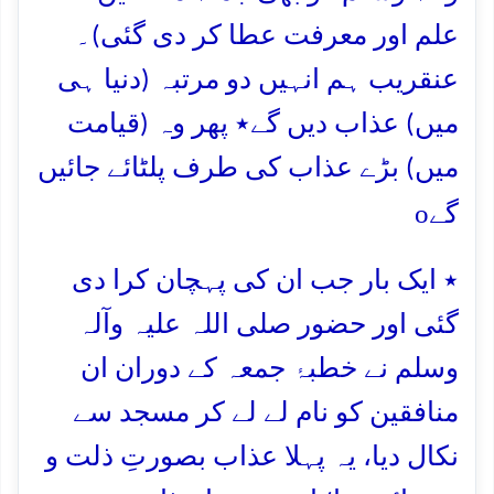
علم اور معرفت عطا کر دی گئی)۔
عنقریب ہم انہیں دو مرتبہ (دنیا ہی
میں) عذاب دیں گے٭ پھر وہ (قیامت
میں) بڑے عذاب کی طرف پلٹائے جائیں
o
گے
٭ ایک بار جب ان کی پہچان کرا دی
گئی اور حضور صلی اللہ علیہ وآلہ
وسلم نے خطبۂ جمعہ کے دوران ان
منافقین کو نام لے لے کر مسجد سے
نکال دیا، یہ پہلا عذاب بصورتِ ذلت و