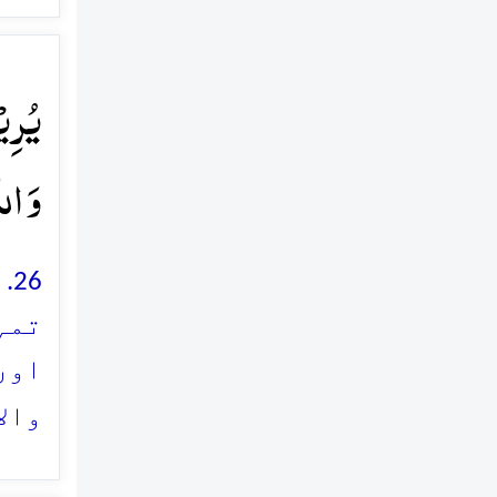
یُرِیۡ
وَ الل
6
تمہ
اور
والا