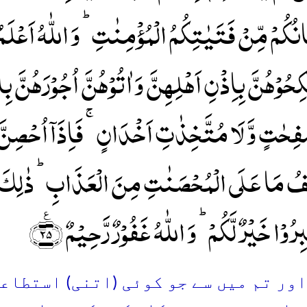
انُکُمۡ مِّنۡ فَتَیٰتِکُمُ الۡمُؤۡمِنٰتِ ؕ وَ اللّٰہُ اَعۡلَم
ِحُوۡہُنَّ بِاِذۡنِ اَہۡلِہِنَّ وَ اٰتُوۡہُنَّ اُجُوۡرَہُنّ
ِحٰتٍ وَّ لَا مُتَّخِذٰتِ اَخۡدَانٍ ۚ فَاِذَاۤ اُحۡصِنَّ 
ُ مَا عَلَی الۡمُحۡصَنٰتِ مِنَ الۡعَذَابِ ؕ ذٰلِکَ لِ
رُوۡا خَیۡرٌ لَّکُمۡ ؕ وَ اللّٰہُ غَفُوۡرٌ رَّحِیۡمٌ ﴿٪۲۵﴾
2. اور تم میں سے جو کوئی (اتنی) استطا