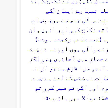
لمان کنیزوں سے نکاح کرلے
للہ تمہارے ایمان (کی
رے ہی کی جنس سے ہو، پس ان
اتھ نکاح کرو اور انہیں ان
ہ (عفت قائم رکھتے ہوئے)
رنے والی ہوں اور نہ درپردہ
 حصار میں آجائیں پھر اگر
آدھی سزا لازم ہے جو آزاد
ازت اس شخص کے لئے ہے جسے
، اور اگر تم صبر کرو تو
o
شنے والا مہر بان ہے