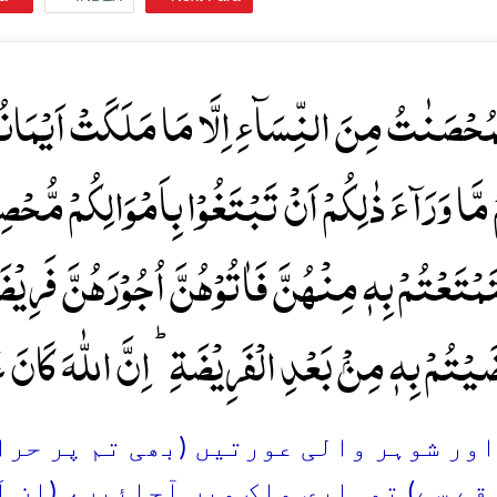
لۡمُحۡصَنٰتُ مِنَ النِّسَآءِ اِلَّا مَا مَلَکَتۡ اَیۡمَانُک
 مَّا وَرَآءَ ذٰلِکُمۡ اَنۡ تَبۡتَغُوۡا بِاَمۡوَالِکُمۡ مُّح
ۡتَعۡتُمۡ بِہٖ مِنۡہُنَّ فَاٰتُوۡہُنَّ اُجُوۡرَہُنَّ فَرِیۡض
یۡتُمۡ بِہٖ مِنۡۢ بَعۡدِ الۡفَرِیۡضَۃِ ؕ اِنَّ اللّٰہَ کَانَ ع
2. اور شوہر والی عورتیں (بھی تم پر حر
ے سے) تمہاری مِلک میں آجائیں، (ان اَ