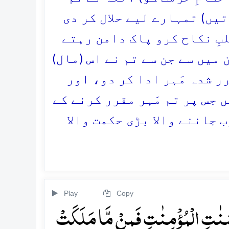
تیں) تمہارے لیے حلال کر دی
بِ نکاح کرو پاک دامن رہتے
میں سے جن سے تم نے اس (مال)
 شدہ مَہر ادا کر دو، اور
 جس پر تم مَہر مقرر کرنے کے
 جاننے والا بڑی حکمت والا
Play
Copy
حۡصَنٰتِ الۡمُؤۡمِنٰتِ فَمِنۡ مَّا مَلَکَتۡ