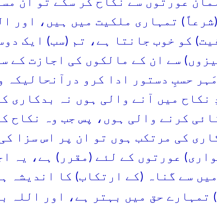
مان عورتوں سے نکاح کر سکے تو ان مس
(شرعاً) تمہاری ملکیت میں ہیں، اور ا
یت) کو خوب جانتا ہے، تم (سب) ایک دوس
یزوں) سے ان کے مالکوں کی اجازت کے س
مَہر حسبِ دستور ادا کرو درآنحالیکہ و
ِ نکاح میں آنے والی ہوں نہ بدکاری ک
ائی کرنے والی ہوں، پس جب وہ نکاح کے
اری کی مرتکب ہوں تو ان پر اس سزا کی 
واری) عورتوں کے لئے (مقرر) ہے، یہ اج
میں سے گناہ (کے ارتکاب) کا اندیشہ ہو
) تمہارے حق میں بہتر ہے، اور اللہ بخ