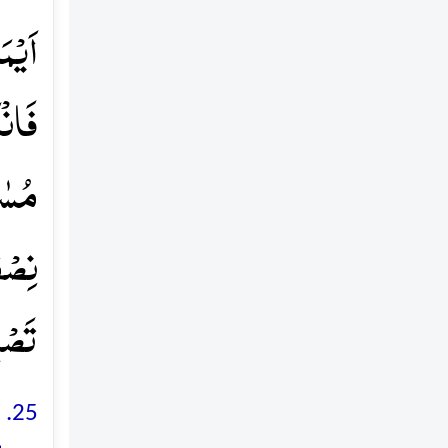
اَیۡمَ
فَانۡک
مُسٰف
نِصۡف
تَصۡبِ
5