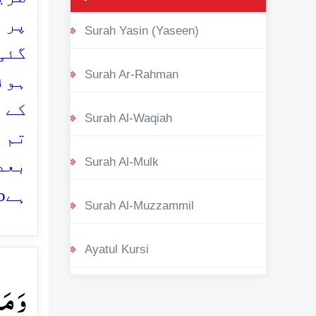
پر ف
Surah Yasin (Yaseen)
گئی
Surah Ar-Rahman
ہوئ
کے 
Surah Al-Waqiah
تم 
Surah Al-Mulk
بعد
o
ہے
Surah Al-Muzzammil
Ayatul Kursi
وَ مَ