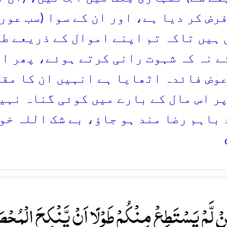
رض کر دیا ہے، اور ان کے سوا (سب عور
 ہیں تاکہ تم اپنے اموال کے ذریعے طل
ے نہ کہ شہوت رانی کرتے ہوئے، پھر ان 
عوض فائدہ اٹھایا ہے انہیں ان کا مقرر
پر اس مال کے بارے میں کوئی گناہ نہیں
 باہم رضا مند ہو جاؤ، بے شک اللہ خوب
نۡ لَّمۡ یَسۡتَطِعۡ مِنۡکُمۡ طَوۡلًا اَنۡ یَّنۡکِحَ الۡمُ