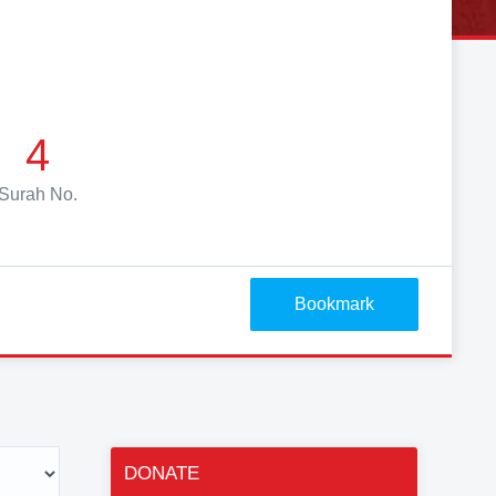
4
Surah No.
Bookmark
DONATE