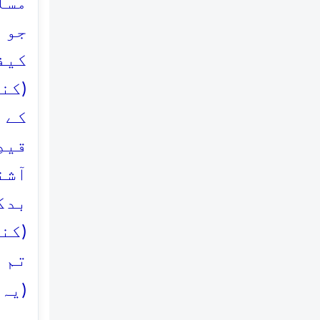
مسل
جو 
کیف
(کن
کے 
قید
آشن
بدک
(کن
تم 
(یہ