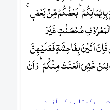
ُ بِاِیۡمَانِکُمۡ ؕ بَعۡضُکُمۡ مِّنۡۢ بَعۡضٍ ۚ
َ بِالۡمَعۡرُوۡفِ مُحۡصَنٰتٍ غَیۡرَ
فَاِنۡ اَتَیۡنَ بِفَاحِشَۃٍ فَعَلَیۡہِنَّ
مَنۡ خَشِیَ الۡعَنَتَ مِنۡکُمۡ ؕ وَ اَنۡ
عت نہ رکھتا ہو کہ آزاد