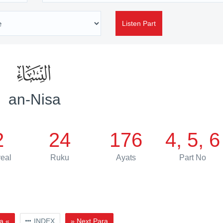
Listen Part
an-Nisa
2
24
176
4, 5, 6
eal
Ruku
Ayats
Part No
a «
INDEX
» Next Para