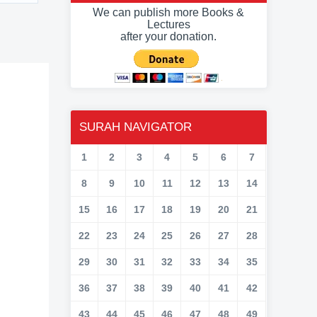
We can publish more Books &
Lectures
after your donation.
SURAH NAVIGATOR
1
2
3
4
5
6
7
8
9
10
11
12
13
14
15
16
17
18
19
20
21
22
23
24
25
26
27
28
29
30
31
32
33
34
35
36
37
38
39
40
41
42
43
44
45
46
47
48
49