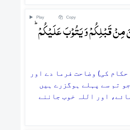
Play
Copy
ۡنَ مِنۡ قَبۡلِکُمۡ وَ یَتُوۡبَ عَلَیۡکُمۡ ؕ
احکام کی) وضاحت فرما دے اور
جو تم سے پہلے ہوگزرے ہیں
ائے، اور اللہ خوب جاننے