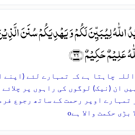
دُ اللّٰہُ لِیُبَیِّنَ لَکُمۡ وَ یَہۡدِیَکُمۡ سُنَنَ الَّذِی
ّٰہُ عَلِیۡمٌ حَکِیۡمٌ ﴿۲۶﴾
2. اللہ چاہتا ہے کہ تمہارے لئے (اپنے 
یں ان (نیک) لوگوں کی راہوں پر چلائے 
 تمہارے اوپر رحمت کے ساتھ رجوع فرم
o
 بڑی حکمت والا ہے