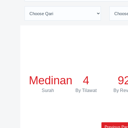
Medinan
4
9
Surah
By Tilawat
By Rev
Previous Par