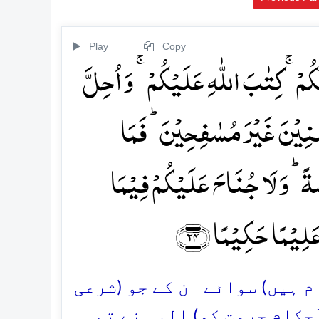
Play
Copy
ُمۡ ۚ کِتٰبَ اللّٰہِ عَلَیۡکُمۡ ۚ وَ اُحِلَّ
ۡصِنِیۡنَ غَیۡرَ مُسٰفِحِیۡنَ ؕ فَمَا
َۃً ؕ وَ لَا جُنَاحَ عَلَیۡکُمۡ فِیۡمَا
َلِیۡمًا حَکِیۡمًا ﴿۲۴﴾
ام ہیں) سوائے ان کے جو (شرعی
حکامِ حرمت کو) اللہ نے تم