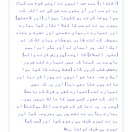
(اقتداء) ہے، جب انہوں نے اپنی قوم سے کہا:
ہم تم سے اور اُن بتوں سے جن کی تم اللہ کے
سوا پوجا کرتے ہو کلیتہً بیزار (اور لاتعلق)
ہیں، ہم نے تم سب کا کھلا انکار کیا ہمارے
اور تمہارے درمیان دشمنی اور نفرت و عناد
ہمیشہ کے لئے ظاہر ہوچکا، یہاں تک کہ تم
ایک اللہ پر ایمان لے آؤ، مگر ابراہیم
(علیہ السلام) کا اپنے (پرورش کرنے والے)
باپ سے یہ کہنا کہ میں تمہارے لئے ضرور
بخشش طلب کروں گا، (فقط پہلے کا کیا ہوا
ایک وعدہ تھا جو انہوں نے پورا کر دیا اور
ساتھ یوں جتا بھی دیا) اور یہ کہ میں
تمہارے لئے (تمہارے کفر و شرک کے باعث)
اللہ کے حضور کسی چیز کا مالک نہیں ہوں۔
(پھر وہ یہ دعا کر کے قوم سے الگ ہوگئے:) اے
ہمارے رب! ہم نے تجھ پر ہی بھروسہ کیا اور
ہم نے تیری طرف ہی رجوع کیا اور (سب کو)
o
تیری ہی طرف لوٹنا ہے