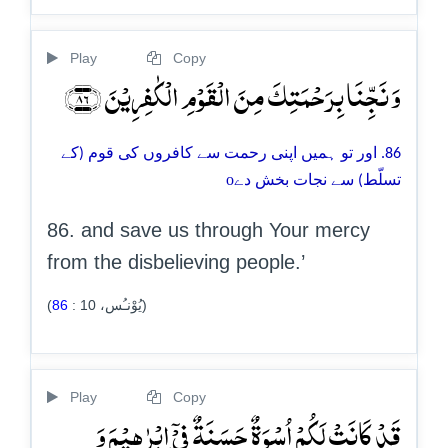
Play
Copy
وَ نَجِّنَا بِرَحۡمَتِکَ مِنَ الۡقَوۡمِ الۡکٰفِرِیۡنَ ﴿۸۶﴾
86. اور تو ہمیں اپنی رحمت سے کافروں کی قوم (کے
o
تسلّط) سے نجات بخش دے
86. and save us through Your mercy
from the disbelieving people.’
86
:
10
(يُوْنـُس،
)
Play
Copy
قَدۡ کَانَتۡ لَکُمۡ اُسۡوَۃٌ حَسَنَۃٌ فِیۡۤ اِبۡرٰہِیۡمَ وَ