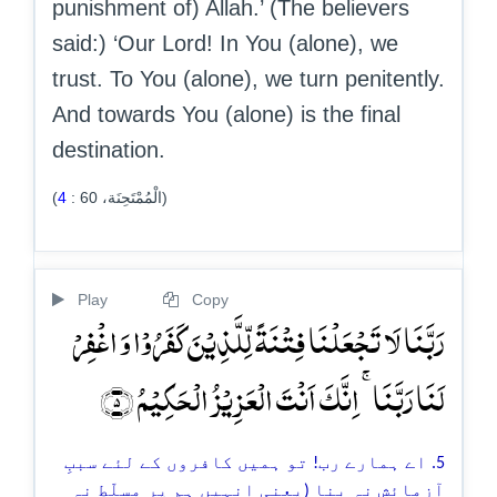
punishment of) Allah.’ (The believers
said:) ‘Our Lord! In You (alone), we
trust. To You (alone), we turn penitently.
And towards You (alone) is the final
destination.
4
:
60
(الْمُمْتَحِنَة،
)
Play
Copy
رَبَّنَا لَا تَجۡعَلۡنَا فِتۡنَۃً لِّلَّذِیۡنَ کَفَرُوۡا وَ اغۡفِرۡ
لَنَا رَبَّنَا ۚ اِنَّکَ اَنۡتَ الۡعَزِیۡزُ الۡحَکِیۡمُ ﴿۵﴾
5. اے ہمارے رب! تو ہمیں کافروں کے لئے سببِ
آزمائش نہ بنا (یعنی انہیں ہم پر مسلّط نہ