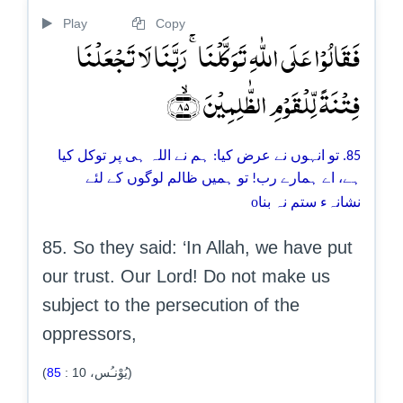
Play
Copy
فَقَالُوۡا عَلَی اللّٰہِ تَوَکَّلۡنَا ۚ رَبَّنَا لَا تَجۡعَلۡنَا
فِتۡنَۃً لِّلۡقَوۡمِ الظّٰلِمِیۡنَ ﴿ۙ۸۵﴾
85. تو انہوں نے عرض کیا: ہم نے اللہ ہی پر توکل کیا
ہے، اے ہمارے رب! تو ہمیں ظالم لوگوں کے لئے
o
نشانہء ستم نہ بنا
85. So they said: ‘In Allah, we have put
our trust. Our Lord! Do not make us
subject to the persecution of the
oppressors,
85
:
10
(يُوْنـُس،
)