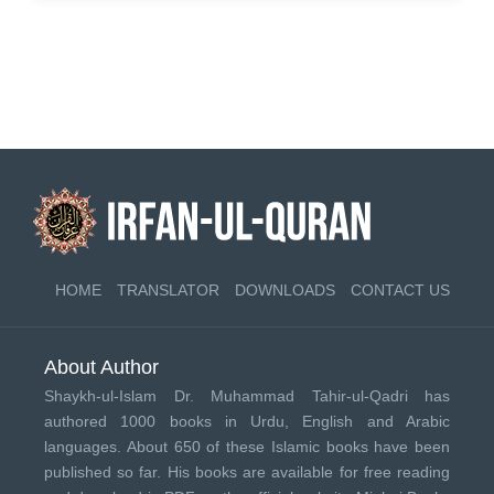
HOME
TRANSLATOR
DOWNLOADS
CONTACT US
About Author
Shaykh-ul-Islam Dr. Muhammad Tahir-ul-Qadri has
authored 1000 books in Urdu, English and Arabic
languages. About 650 of these Islamic books have been
published so far. His books are available for free reading