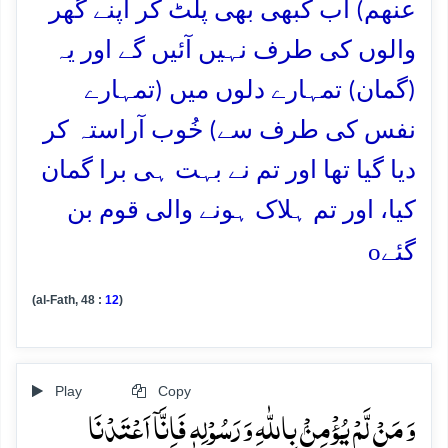
عنھم) اب کبھی بھی پلٹ کر اپنے گھر
والوں کی طرف نہیں آئیں گے اور یہ
(گمان) تمہارے دلوں میں (تمہارے
نفس کی طرف سے) خُوب آراستہ کر
دیا گیا تھا اور تم نے بہت ہی برا گمان
کیا، اور تم ہلاک ہونے والی قوم بن
o
گئے
(al-Fath, 48 :
12
)
Play
Copy
وَ مَنۡ لَّمۡ یُؤۡمِنۡۢ بِاللّٰہِ وَ رَسُوۡلِہٖ فَاِنَّاۤ اَعۡتَدۡنَا