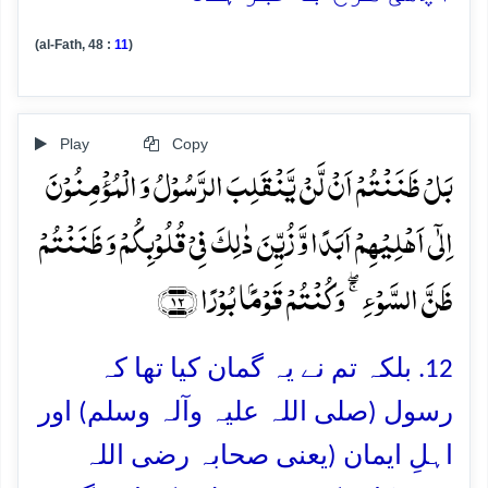
(al-Fath, 48 :
11
)
Play
Copy
بَلۡ ظَنَنۡتُمۡ اَنۡ لَّنۡ یَّنۡقَلِبَ الرَّسُوۡلُ وَ الۡمُؤۡمِنُوۡنَ
اِلٰۤی اَہۡلِیۡہِمۡ اَبَدًا وَّ زُیِّنَ ذٰلِکَ فِیۡ قُلُوۡبِکُمۡ وَ ظَنَنۡتُمۡ
ظَنَّ السَّوۡءِ ۚۖ وَ کُنۡتُمۡ قَوۡمًۢا بُوۡرًا ﴿۱۲﴾
12. بلکہ تم نے یہ گمان کیا تھا کہ
رسول (صلی اللہ علیہ وآلہ وسلم) اور
اہلِ ایمان (یعنی صحابہ رضی اللہ