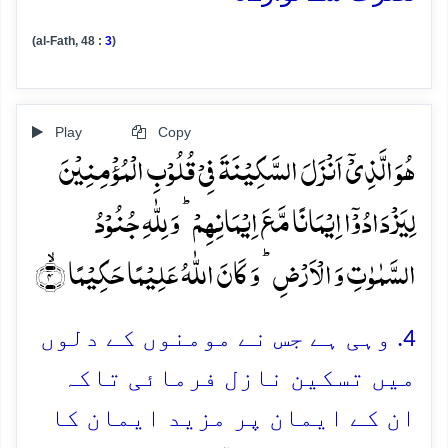
(al-Fath, 48 :
3
)
Play
Copy
ہُوَ الَّذِیۡۤ اَنۡزَلَ السَّکِیۡنَۃَ فِیۡ قُلُوۡبِ الۡمُؤۡمِنِیۡنَ
لِیَزۡدَادُوۡۤا اِیۡمَانًا مَّعَ اِیۡمَانِہِمۡ ؕ وَ لِلّٰہِ جُنُوۡدُ
السَّمٰوٰتِ وَ الۡاَرۡضِ ؕ وَ کَانَ اللّٰہُ عَلِیۡمًا حَکِیۡمًا ۙ﴿۴﴾
4. وہی ہے جس نے مومنوں کے دلوں
میں تسکین نازل فرمائی تاکہ
ان کے ایمان پر مزید ایمان کا