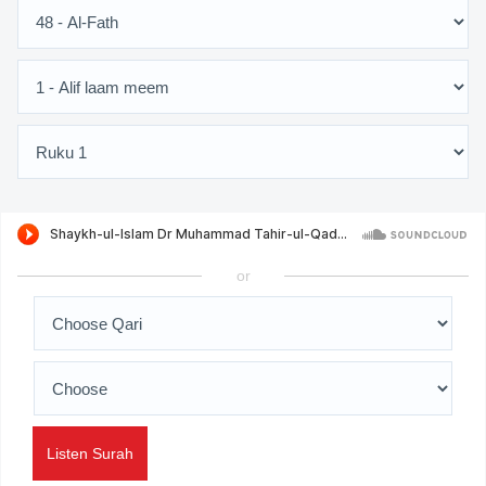
or
Listen Surah