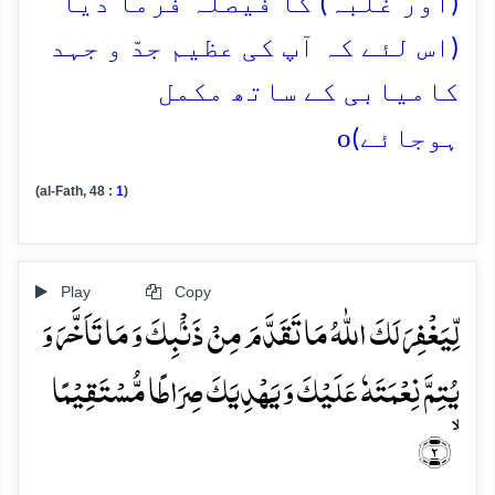
(اور غلبہ) کا فیصلہ فرما دیا
(اس لئے کہ آپ کی عظیم جدّ و جہد
کامیابی کے ساتھ مکمل
o
ہوجائے)
(al-Fath, 48 :
1
)
Play
Copy
لِّیَغۡفِرَ لَکَ اللّٰہُ مَا تَقَدَّمَ مِنۡ ذَنۡۢبِکَ وَ مَا تَاَخَّرَ وَ
یُتِمَّ نِعۡمَتَہٗ عَلَیۡکَ وَ یَہۡدِیَکَ صِرَاطًا مُّسۡتَقِیۡمًا
ۙ﴿۲﴾