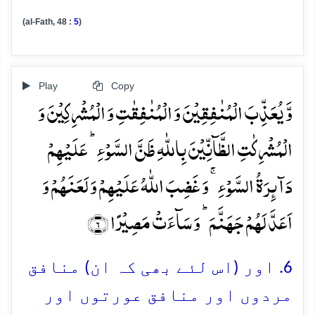
(al-Fath, 48 :
5
)
Play
Copy
وَّ یُعَذِّبَ الۡمُنٰفِقِیۡنَ وَ الۡمُنٰفِقٰتِ وَ الۡمُشۡرِکِیۡنَ وَ
الۡمُشۡرِکٰتِ الظَّآنِّیۡنَ بِاللّٰہِ ظَنَّ السَّوۡءِ ؕ عَلَیۡہِمۡ
دَآئِرَۃُ السَّوۡءِ ۚ وَ غَضِبَ اللّٰہُ عَلَیۡہِمۡ وَ لَعَنَہُمۡ وَ
اَعَدَّ لَہُمۡ جَہَنَّمَ ؕ وَ سَآءَتۡ مَصِیۡرًا ﴿۶﴾
6. اور (اس لئے بھی کہ ان) منافق
مردوں اور منافق عورتوں اور