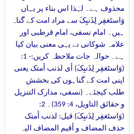
محذوف ہے۔ لہٰذا اس بناء پر یہاں
وَاستَغفِر لِذَنبِکَ سے مراد امت کے گناہ
ہیں۔ امام نسفی، امام قرطبی اور
علامہ شوکانی نے یہی معنی بیان کیا
ہے۔ حوالہ جات ملاحظہ کریں:- 1:
(وَاستَغفِر لِذَنبِکَ) أی لذنب أمتک یعنی
اپنی امت کے گناہوں کی بخشش
طلب کیجئے۔ (نسفی، مدارک التنزیل
و حقائق التاویل، 4: 359)۔ 2:
(وَاستَغفِر لِذَنبِکَ) قیل: لذنب أمتک
حذف المضاف و أقیم المضاف الیہ