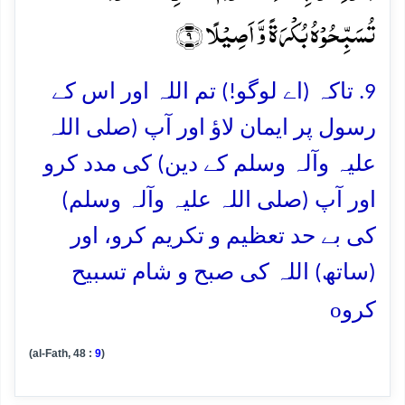
تُسَبِّحُوۡہُ بُکۡرَۃً وَّ اَصِیۡلًا ﴿۹﴾
9. تاکہ (اے لوگو!) تم اللہ اور اس کے
رسول پر ایمان لاؤ اور آپ (صلی اللہ
علیہ وآلہ وسلم کے دین) کی مدد کرو
اور آپ (صلی اللہ علیہ وآلہ وسلم)
کی بے حد تعظیم و تکریم کرو، اور
(ساتھ) اللہ کی صبح و شام تسبیح
o
کرو
(al-Fath, 48 :
9
)