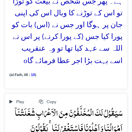
ہے۔ پھر جس شخص نے بیعت کو توڑا
تو اس کے توڑنے کا وبال اس کی اپنی
جان پر ہوگا اور جس نے (اس) بات کو
پورا کیا جس (کے پورا کرنے) پر اس نے
اللہ سے عہد کیا تھا تو وہ عنقریب
o
اسے بہت بڑا اجر عطا فرمائے گا
(al-Fath, 48 :
10
)
Play
Copy
سَیَقُوۡلُ لَکَ الۡمُخَلَّفُوۡنَ مِنَ الۡاَعۡرَابِ شَغَلَتۡنَاۤ
اَمۡوَالُنَا وَ اَہۡلُوۡنَا فَاسۡتَغۡفِرۡ لَنَا ۚ یَقُوۡلُوۡنَ