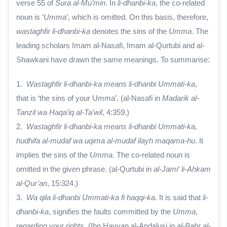
verse 55 of
Sura al-Mu’min
. In
li-dhanbi-ka
, the co-related
noun is ‘
Umma
’, which is omitted. On this basis, therefore,
wastaghfir li-dhanbi-ka
denotes the sins of the
Umma
. The
leading scholars Imam al-Nasafi, Imam al-Qurtubi and al-
Shawkani have drawn the same meanings. To summarise:
1.
Wastaghfir li-dhanbi-ka means li-dhanbi Ummati-ka
,
that is ‘the sins of your Umma’. (al-Nasafi in
Madarik al-
Tanzil wa Haqa’iq al-Ta’wil
, 4:359.)
2.
Wastaghfir li-dhanbi-ka means li-dhanbi Ummati-ka,
hudhifa al-mudaf wa uqima al-mudaf ilayh maqama-hu
. It
implies the sins of the
Umma
. The co-related noun is
omitted in the given phrase. (al-Qurtubi in
al-Jami‘ li-Ahkam
al-Qur’an
, 15:324.)
3.
Wa qila li-dhanbi Ummati-ka fi haqqi-ka
. It is said that
li-
dhanbi-ka
, signifies the faults committed by the
Umma
,
regarding your rights. (Ibn Hayyan al-Andalusi in
al-Bahr al-