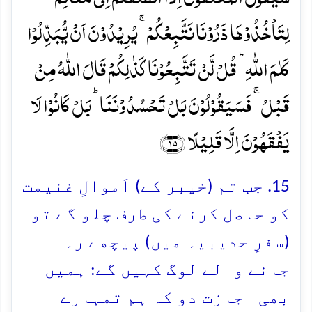
لِتَاۡخُذُوۡہَا ذَرُوۡنَا نَتَّبِعۡکُمۡ ۚ یُرِیۡدُوۡنَ اَنۡ یُّبَدِّلُوۡا
کَلٰمَ اللّٰہِ ؕ قُلۡ لَّنۡ تَتَّبِعُوۡنَا کَذٰلِکُمۡ قَالَ اللّٰہُ مِنۡ
قَبۡلُ ۚ فَسَیَقُوۡلُوۡنَ بَلۡ تَحۡسُدُوۡنَنَا ؕ بَلۡ کَانُوۡا لَا
یَفۡقَہُوۡنَ اِلَّا قَلِیۡلًا ﴿۱۵﴾
15. جب تم (خیبر کے) اَموالِ غنیمت
کو حاصل کرنے کی طرف چلو گے تو
(سفرِ حدیبیہ میں) پیچھے رہ
جانے والے لوگ کہیں گے: ہمیں
بھی اجازت دو کہ ہم تمہارے