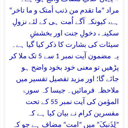
مراد ”ما تقدم من ذنب أمتک و ما تاخر“
ہے، کیونکہ آگے اُمت ہی کے لئے نزولِ
سکینہ، دخولِ جنت اور بخششِ
سیئات کی بشارت کا ذکر کیا گیا ہے۔
یہ مضمون آیت نمبر 1 سے 5 تک ملا کر
پڑھیں تو معنی خود بخود واضح ہو
جائے گا؛ اور مزید تفصیل تفسیر میں
ملاحظہ فرمائیں۔ جیسا کہ سورۃ
المؤمن کی آیت نمبر 55 کے تحت
مفسرین کرام نے بیان کیا ہے کہ
”لِذَنبِکَ“ میں ”امت“ مضاف ہے جو کہ