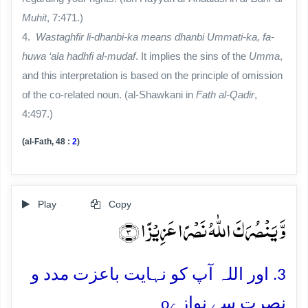
Muhit
, 7:471.)
4.
Wastaghfir li-dhanbi-ka means dhanbi Ummati-ka, fa-
huwa ‘ala hadhfi al-mudaf
. It implies the sins of the
Umma
,
and this interpretation is based on the principle of omission
of the co-related noun. (al-Shawkani in
Fath al-Qadir
,
4:497.)
(al-Fath, 48 :
2
)
Play
Copy
وَّ یَنۡصُرَکَ اللّٰہُ نَصۡرًا عَزِیۡزًا ﴿۳﴾
3. اور اللہ آپ کو نہایت باعزت مدد و
o
نصرت سے نوازے