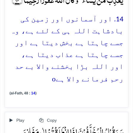
14. اور آسمانوں اور زمین کی
بادشاہت اللہ ہی کے لئے ہے، وہ
جسے چاہتا ہے بخش دیتا ہے اور
جسے چاہتا ہے عذاب دیتا ہے،
اور اللہ بڑا بخشنے والا بے حد
o
رحم فرمانے والا ہے
(al-Fath, 48 :
14
)
Play
Copy
سَیَقُوۡلُ الۡمُخَلَّفُوۡنَ اِذَا انۡطَلَقۡتُمۡ اِلٰی مَغَانِمَ