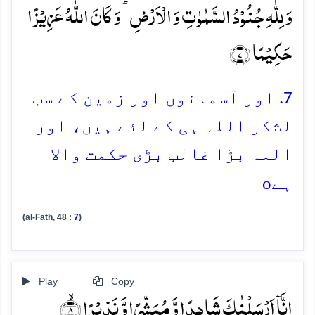
وَ لِلّٰہِ جُنُوۡدُ السَّمٰوٰتِ وَ الۡاَرۡضِ ؕ وَ کَانَ اللّٰہُ عَزِیۡزًا
حَکِیۡمًا ﴿۷﴾
7. اور آسمانوں اور زمین کے سب
لشکر اللہ ہی کے لئے ہیں، اور
اللہ بڑا غالب بڑی حکمت والا
o
ہے
(al-Fath, 48 :
7
)
Play
Copy
اِنَّاۤ اَرۡسَلۡنٰکَ شَاہِدًا وَّ مُبَشِّرًا وَّ نَذِیۡرًا ۙ﴿۸﴾