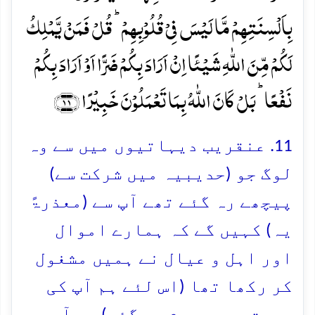
بِاَلۡسِنَتِہِمۡ مَّا لَیۡسَ فِیۡ قُلُوۡبِہِمۡ ؕ قُلۡ فَمَنۡ یَّمۡلِکُ
لَکُمۡ مِّنَ اللّٰہِ شَیۡئًا اِنۡ اَرَادَ بِکُمۡ ضَرًّا اَوۡ اَرَادَ بِکُمۡ
نَفۡعًا ؕ بَلۡ کَانَ اللّٰہُ بِمَا تَعۡمَلُوۡنَ خَبِیۡرًا ﴿۱۱﴾
11. عنقریب دیہاتیوں میں سے وہ
لوگ جو (حدیبیہ میں شرکت سے)
پیچھے رہ گئے تھے آپ سے (معذرۃً
یہ) کہیں گے کہ ہمارے اموال
اور اہل و عیال نے ہمیں مشغول
کر رکھا تھا (اس لئے ہم آپ کی