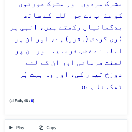
مشرک مردوں اور مشرک عورتوں
کو عذاب دے جو اللہ کے ساتھ
بدگمانیاں رکھتے ہیں، انہی پر
بُری گردش (مقرر) ہے، اور ان پر
اللہ نے غضب فرمایا اور ان پر
لعنت فرمائی اور ان کے لئے
دوزخ تیار کی، اور وہ بہت بُرا
o
ٹھکانا ہے
(al-Fath, 48 :
6
)
Play
Copy