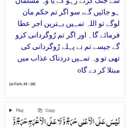
سے جنگ کرتے رہو گے یا وہ مسلمان
ہو جائیں گے، سو اگر تم حکم مان
لوگے تو اللہ تمہیں بہترین اجر عطا
فرمائے گا۔ اور اگر تم رُوگردانی کرو
گے جیسے تم نے پہلے رُوگردانی کی
تھی تو وہ تمہیں دردناک عذاب میں
o
مبتلا کر دے گا
(al-Fath, 48 :
16
)
Play
Copy
لَیۡسَ عَلَی الۡاَعۡمٰی حَرَجٌ وَّ لَا عَلَی الۡاَعۡرَجِ حَرَجٌ وَّ