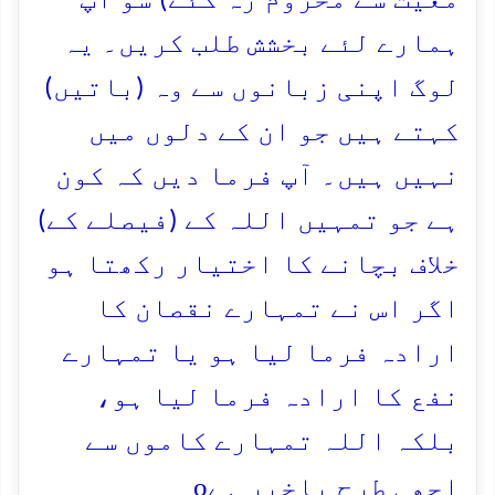
معیت سے محروم رہ گئے) سو آپ
ہمارے لئے بخشش طلب کریں۔ یہ
لوگ اپنی زبانوں سے وہ (باتیں)
کہتے ہیں جو ان کے دلوں میں
نہیں ہیں۔ آپ فرما دیں کہ کون
ہے جو تمہیں اللہ کے (فیصلے کے)
خلاف بچانے کا اختیار رکھتا ہو
اگر اس نے تمہارے نقصان کا
ارادہ فرما لیا ہو یا تمہارے
نفع کا ارادہ فرما لیا ہو،
بلکہ اللہ تمہارے کاموں سے
o
اچھی طرح باخبر ہے