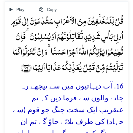
Play
Copy
قُلۡ لِّلۡمُخَلَّفِیۡنَ مِنَ الۡاَعۡرَابِ سَتُدۡعَوۡنَ اِلٰی قَوۡمٍ
اُولِیۡ بَاۡسٍ شَدِیۡدٍ تُقَاتِلُوۡنَہُمۡ اَوۡ یُسۡلِمُوۡنَ ۚ فَاِنۡ
تُطِیۡعُوۡا یُؤۡتِکُمُ اللّٰہُ اَجۡرًا حَسَنًا ۚ وَ اِنۡ تَتَوَلَّوۡا کَمَا
تَوَلَّیۡتُمۡ مِّنۡ قَبۡلُ یُعَذِّبۡکُمۡ عَذَابًا اَلِیۡمًا ﴿۱۶﴾
16. آپ دیہاتیوں میں سے پیچھے رہ
جانے والوں سے فرما دیں کہ تم
عنقریب ایک سخت جنگ جو قوم (سے
جہاد) کی طرف بلائے جاؤ گے تم ان