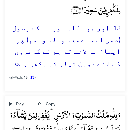
لِلۡکٰفِرِیۡنَ سَعِیۡرًا ﴿۱۳﴾
13. اور جو اللہ اور اس کے رسول
(صلی اللہ علیہ وآلہ وسلم) پر
ایمان نہ لائے تو ہم نے کافروں
o
کے لئے دوزخ تیار کر رکھی ہے
(al-Fath, 48 :
13
)
Play
Copy
وَ لِلّٰہِ مُلۡکُ السَّمٰوٰتِ وَ الۡاَرۡضِ ؕ یَغۡفِرُ لِمَنۡ یَّشَآءُ وَ
یُعَذِّبُ مَنۡ یَّشَآءُ ؕ وَ کَانَ اللّٰہُ غَفُوۡرًا رَّحِیۡمًا ﴿۱۴﴾