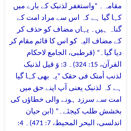
مقامہ۔ ”واستغفر لذنبک کے بارے میں
کہا گیا ہے کہ اس سے مراد امت کے
گناہ ہیں۔ یہاں مضاف کو حذف کر
کے مضاف الیہ کو اس کا قائم مقام کر
دیا گیا۔“ (قرطبی، الجامع لاحکام
القرآن، 15: 324)۔ 3: وَ قیل لذنبک
لذنب أمتک فی حقک ”یہ بھی کہا گیا
ہے کہ لذنبک یعنی آپ اپنے حق میں
امت سے سرزد ہونے والی خطاؤں کی
بخشش طلب کیجئے۔“ (ابن حیان
اندلسی، البحر المحیط، 7: 471)۔ 4: