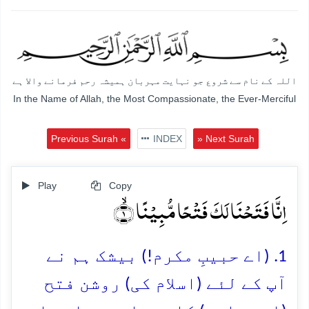
اللہ کے نام سے شروع جو نہایت مہربان ہمیشہ رحم فرمانے والا ہے
In the Name of Allah, the Most Compassionate, the Ever-Merciful
Previous Surah «
INDEX
» Next Surah
Play
Copy
اِنَّا فَتَحۡنَا لَکَ فَتۡحًا مُّبِیۡنًا ۙ﴿۱﴾
1. (اے حبیبِ مکرم!) بیشک ہم نے
آپ کے لئے (اسلام کی) روشن فتح