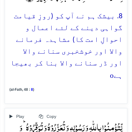
8. بیشک ہم نے آپ کو (روزِ قیامت
گواہی دینے کے لئے اعمال و
احوالِ امت کا) مشاہدہ فرمانے
والا اور خوشخبری سنانے والا
اور ڈر سنانے والا بنا کر بھیجا
o
ہے
(al-Fath, 48 :
8
)
Play
Copy
لِّتُؤۡمِنُوۡا بِاللّٰہِ وَ رَسُوۡلِہٖ وَ تُعَزِّرُوۡہُ وَ تُوَقِّرُوۡہُ ؕ وَ