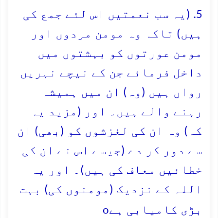
5. (یہ سب نعمتیں اس لئے جمع کی
ہیں) تاکہ وہ مومن مردوں اور
مومن عورتوں کو بہشتوں میں
داخل فرمائے جن کے نیچے نہریں
رواں ہیں (وہ) ان میں ہمیشہ
رہنے والے ہیں۔ اور (مزید یہ
کہ) وہ ان کی لغزشوں کو (بھی) ان
سے دور کر دے (جیسے اس نے ان کی
خطائیں معاف کی ہیں)۔ اور یہ
اللہ کے نزدیک (مومنوں کی) بہت
o
بڑی کامیابی ہے