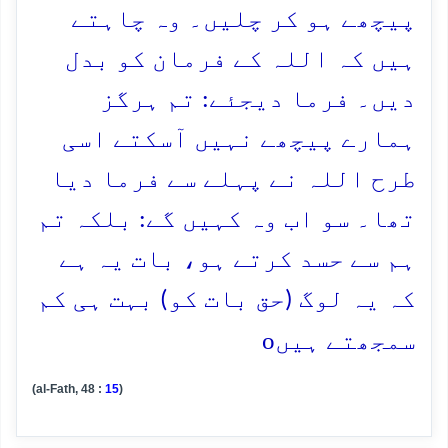
پیچھے ہو کر چلیں۔ وہ چاہتے
ہیں کہ اللہ کے فرمان کو بدل
دیں۔ فرما دیجئے: تم ہرگز
ہمارے پیچھے نہیں آسکتے اسی
طرح اللہ نے پہلے سے فرما دیا
تھا۔ سو اب وہ کہیں گے: بلکہ تم
ہم سے حسد کرتے ہو، بات یہ ہے
کہ یہ لوگ (حق بات کو) بہت ہی کم
o
سمجھتے ہیں
(al-Fath, 48 :
15
)