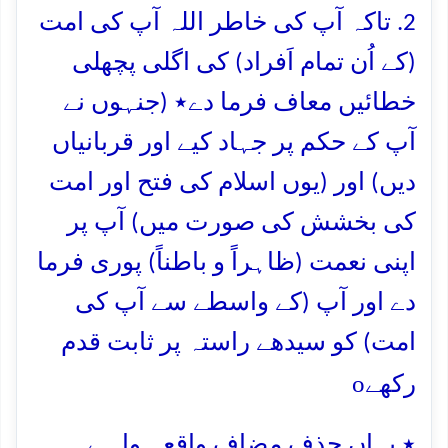
2. تاکہ آپ کی خاطر اللہ آپ کی امت
(کے اُن تمام اَفراد) کی اگلی پچھلی
خطائیں معاف فرما دے٭ (جنہوں نے
آپ کے حکم پر جہاد کیے اور قربانیاں
دیں) اور (یوں اسلام کی فتح اور امت
کی بخشش کی صورت میں) آپ پر
اپنی نعمت (ظاہراً و باطناً) پوری فرما
دے اور آپ (کے واسطے سے آپ کی
امت) کو سیدھے راستہ پر ثابت قدم
o
رکھے
٭ یہاں حذفِ مضاف واقع ہوا ہے۔