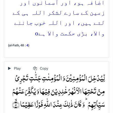
اضافہ ہو، اور آسمانوں اور
زمین کے سارے لشکر اللہ ہی کے
لئے ہیں، اور اللہ خوب جاننے
o
والا، بڑی حکمت والا ہے
(al-Fath, 48 :
4
)
Play
Copy
لِّیُدۡخِلَ الۡمُؤۡمِنِیۡنَ وَ الۡمُؤۡمِنٰتِ جَنّٰتٍ تَجۡرِیۡ
مِنۡ تَحۡتِہَا الۡاَنۡہٰرُ خٰلِدِیۡنَ فِیۡہَا وَ یُکَفِّرَ عَنۡہُمۡ
سَیِّاٰتِہِمۡ ؕ وَ کَانَ ذٰلِکَ عِنۡدَ اللّٰہِ فَوۡزًا عَظِیۡمًا ۙ﴿۵﴾