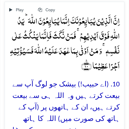
Play
Copy
اِنَّ الَّذِیۡنَ یُبَایِعُوۡنَکَ اِنَّمَا یُبَایِعُوۡنَ اللّٰہَ ؕ یَدُ
اللّٰہِ فَوۡقَ اَیۡدِیۡہِمۡ ۚ فَمَنۡ نَّکَثَ فَاِنَّمَا یَنۡکُثُ عَلٰی
نَفۡسِہٖ ۚ وَ مَنۡ اَوۡفٰی بِمَا عٰہَدَ عَلَیۡہُ اللّٰہَ فَسَیُؤۡتِیۡہِ
اَجۡرًا عَظِیۡمًا ﴿٪۱۰﴾
10. (اے حبیب!) بیشک جو لوگ آپ سے
بیعت کرتے ہیں وہ اللہ ہی سے بیعت
کرتے ہیں، ان کے ہاتھوں پر (آپ کے
ہاتھ کی صورت میں) اللہ کا ہاتھ