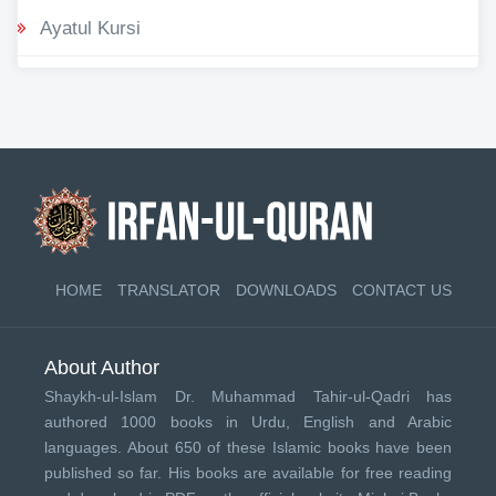
Ayatul Kursi
HOME
TRANSLATOR
DOWNLOADS
CONTACT US
About Author
Shaykh-ul-Islam Dr. Muhammad Tahir-ul-Qadri has
authored 1000 books in Urdu, English and Arabic
languages. About 650 of these Islamic books have been
published so far. His books are available for free reading