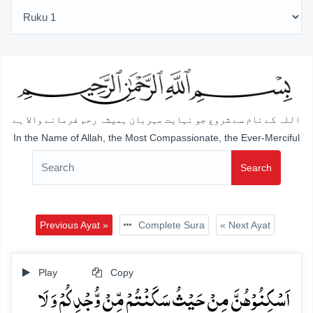
اللہ کے نام سے شروع جو نہایت مہربان ہمیشہ رحم فرمانے والا ہے
In the Name of Allah, the Most Compassionate, the Ever-Merciful
Search
Previous Ayat »
Complete Sura
« Next Ayat
Play
Copy
اَسۡکِنُوۡہُنَّ مِنۡ حَیۡثُ سَکَنۡتُمۡ مِّنۡ وُّجۡدِکُمۡ وَ لَا