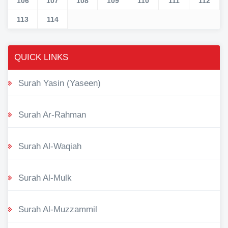
106
107
108
109
110
111
112
113
114
QUICK LINKS
Surah Yasin (Yaseen)
Surah Ar-Rahman
Surah Al-Waqiah
Surah Al-Mulk
Surah Al-Muzzammil