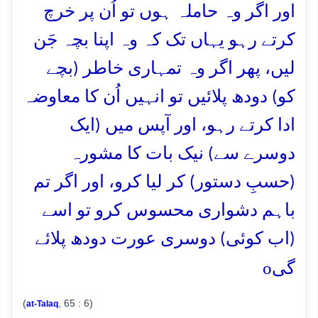
اور اگر وہ حاملہ ہوں تو اُن پر خرچ
کرتے رہو یہاں تک کہ وہ اپنا بچہ جَن
لیں، پھر اگر وہ تمہاری خاطر (بچے
کو) دودھ پلائیں تو انہیں اُن کا معاوضہ
ادا کرتے رہو، اور آپس میں (ایک
دوسرے سے) نیک بات کا مشورہ
(حسبِ دستور) کر لیا کرو، اور اگر تم
باہم دشواری محسوس کرو تو اسے
(اب کوئی) دوسری عورت دودھ پلائے
o
گی
(
, 65 : 6)
at-Talaq