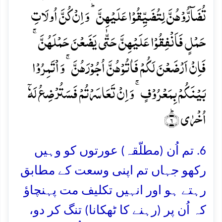
تُضَآرُّوۡہُنَّ لِتُضَیِّقُوۡا عَلَیۡہِنَّ ؕ وَ اِنۡ کُنَّ اُولَاتِ
حَمۡلٍ فَاَنۡفِقُوۡا عَلَیۡہِنَّ حَتّٰی یَضَعۡنَ حَمۡلَہُنَّ ۚ
فَاِنۡ اَرۡضَعۡنَ لَکُمۡ فَاٰتُوۡہُنَّ اُجُوۡرَہُنَّ ۚ وَ اۡتَمِرُوۡا
بَیۡنَکُمۡ بِمَعۡرُوۡفٍ ۚ وَ اِنۡ تَعَاسَرۡتُمۡ فَسَتُرۡضِعُ لَہٗۤ
اُخۡرٰی ؕ﴿۶﴾
6. تم اُن (مطلّقہ) عورتوں کو وہیں
رکھو جہاں تم اپنی وسعت کے مطابق
رہتے ہو اور انہیں تکلیف مت پہنچاؤ
کہ اُن پر (رہنے کا ٹھکانا) تنگ کر دو،