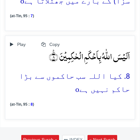
o
سزا) کے بارے میں جھٹلاتا ہے
(at-Tin, 95 :
7
)
Play
Copy
اَلَیۡسَ اللّٰہُ بِاَحۡکَمِ الۡحٰکِمِیۡنَ ٪﴿۸﴾
8. کیا اللہ سب حاکموں سے بڑا
o
حاکم نہیں ہے
(at-Tin, 95 :
8
)
Previous Surah «
INDEX
» Next Surah