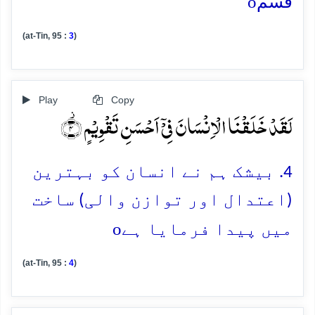
o
قَسم
(at-Tin, 95 :
3
)
Play
Copy
لَقَدۡ خَلَقۡنَا الۡاِنۡسَانَ فِیۡۤ اَحۡسَنِ تَقۡوِیۡمٍ ۫﴿۴﴾
4. بیشک ہم نے انسان کو بہترین
(اعتدال اور توازن والی) ساخت
o
میں پیدا فرمایا ہے
(at-Tin, 95 :
4
)