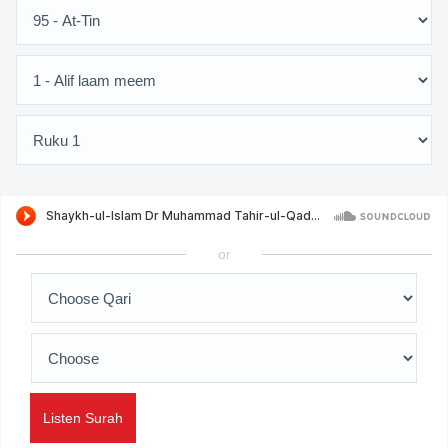
or
Listen Surah