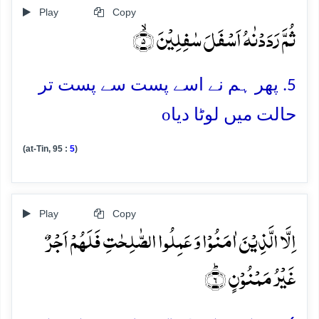
Play
Copy
ثُمَّ رَدَدۡنٰہُ اَسۡفَلَ سٰفِلِیۡنَ ۙ﴿۵﴾
5. پھر ہم نے اسے پست سے پست تر
o
حالت میں لوٹا دیا
(at-Tin, 95 :
5
)
Play
Copy
اِلَّا الَّذِیۡنَ اٰمَنُوۡا وَ عَمِلُوا الصّٰلِحٰتِ فَلَہُمۡ اَجۡرٌ
غَیۡرُ مَمۡنُوۡنٍ ؕ﴿۶﴾