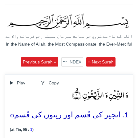
اللہ کے نام سے شروع جو نہایت مہربان ہمیشہ رحم فرمانے والا ہے
In the Name of Allah, the Most Compassionate, the Ever-Merciful
Previous Surah «
INDEX
» Next Surah
Play
Copy
وَ التِّیۡنِ وَ الزَّیۡتُوۡنِ ۙ﴿۱﴾
o
1. انجیر کی قَسم اور زیتون کی قَسم
(at-Tin, 95 :
1
)