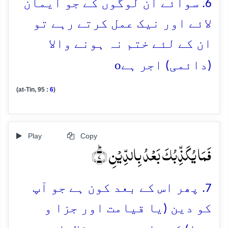
6. سوائے ان لوگوں کے جو ایمان
لائے اور نیک عمل کرتے رہے تو
ان کے لئے ختم نہ ہونے والا
o
(دائمی) اجر ہے
(at-Tin, 95 :
6
)
Play
Copy
فَمَا یُکَذِّبُکَ بَعۡدُ بِالدِّیۡنِ ؕ﴿۷﴾
7. پھر اس کے بعد کون ہے جو آپ
کو دین (یا قیامت اور جزا و