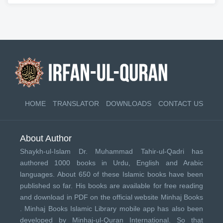
HOME
TRANSLATOR
DOWNLOADS
CONTACT US
About Author
Shaykh-ul-Islam Dr. Muhammad Tahir-ul-Qadri has
authored 1000 books in Urdu, English and Arabic
languages. About 650 of these Islamic books have been
published so far. His books are available for free reading
and download in PDF on the official website Minhaj Books
.
Minhaj Books
Islamic Library mobile app has also been
developed by
Minhaj-ul-Quran International
. So that