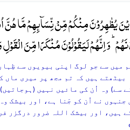
ِیۡنَ یُظٰہِرُوۡنَ مِنۡکُمۡ مِّنۡ نِّسَآئِہِمۡ مَّا ہُنَّ اُمَّہٰ
نَہُمۡ ؕ وَ اِنَّہُمۡ لَیَقُوۡلُوۡنَ مُنۡکَرًا مِّنَ الۡقَوۡلِ وَ زُو
 تم میں سے جو لوگ اپنی بیویوں سے ظِہا
 بیٹھتے ہیں کہ تم مجھ پر میری ماں کی
 سے) وہ اُن کی مائیں نہیں (ہوجاتیں)،
جنہوں نے اُن کو جَنا ہے، اور بیشک و
ے ہیں، اور بیشک اللہ ضرور درگزر فرم