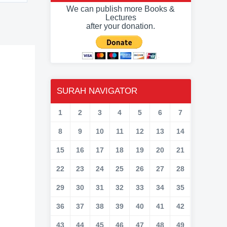
We can publish more Books &
Lectures
after your donation.
SURAH NAVIGATOR
1
2
3
4
5
6
7
8
9
10
11
12
13
14
15
16
17
18
19
20
21
22
23
24
25
26
27
28
29
30
31
32
33
34
35
36
37
38
39
40
41
42
43
44
45
46
47
48
49