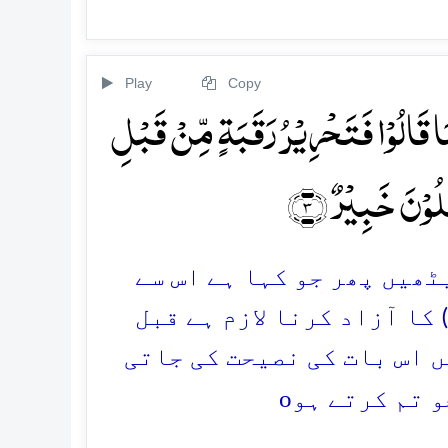
Play
Copy
َا قَالُوۡا فَتَحۡرِیۡرُ رَقَبَۃٍ مِّنۡ قَبۡلِ
َلُوۡنَ خَبِیۡرٌ ﴿۳﴾
یٹھیں پھر جو کہا ہے اس سے
 کا آزاد کرنا لازم ہے قبل
یں اس بات کی نصیحت کی جاتی
o
و تم کرتے ہو