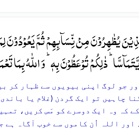
َذِیۡنَ یُظٰہِرُوۡنَ مِنۡ نِّسَآئِہِمۡ ثُمَّ یَعُوۡدُوۡنَ لِم
َّتَمَآسَّا ؕ ذٰلِکُمۡ تُوۡعَظُوۡنَ بِہٖ ؕ وَ اللّٰہُ بِمَا تَعۡم
 اور جو لوگ اپنی بیویوں سے ظہار کر ب
ا چاہیں تو ایک گردن (غلام یا باندی)
کے کہ وہ ایک دوسرے کو مَس کریں، تمہ
 اور اللہ اُن کاموں سے خوب آگاہ ہے ج