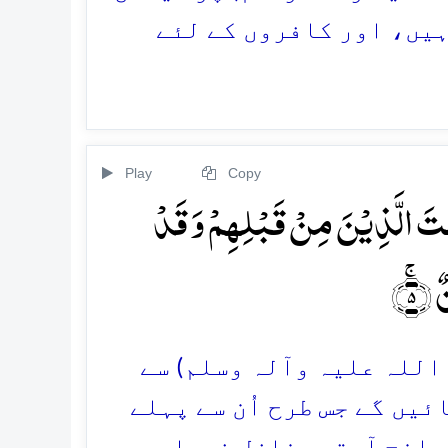
ہیں، اور کافروں کے لئے
Play
Copy
کُبِتَ الَّذِیۡنَ مِنۡ قَبۡلِہِمۡ وَ قَدۡ
ۚ﴿۵﴾
 اللہ علیہ وآلہ وسلم) سے
یں گے جس طرح اُن سے پہلے