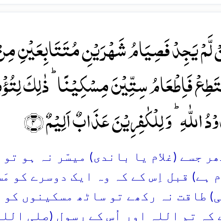
ۡ لَّمۡ یَجِدۡ فَصِیَامُ شَہۡرَیۡنِ مُتَتَابِعَیۡنِ مِنۡ قَ
َطِعۡ فَاِطۡعَامُ سِتِّیۡنَ مِسۡکِیۡنًا ؕ ذٰلِکَ لِتُؤۡمِنُو
دُ اللّٰہِ ؕ وَ لِلۡکٰفِرِیۡنَ عَذَابٌ اَلِیۡمٌ ﴿۴﴾
پھر جسے (غلام یا باندی) میسّر نہ ہو ت
م ہے) قبل اِس کے کہ وہ ایک دوسرے کو مَ
) طاقت نہ رکھے تو ساٹھ مسکینوں کو کھ
 کہ تم اللہ اور اُس کے رسول (صلی الل