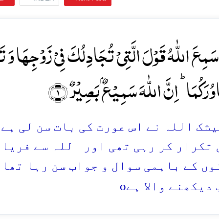
َمِعَ اللّٰہُ قَوۡلَ الَّتِیۡ تُجَادِلُکَ فِیۡ زَوۡجِہَا وَ تَشۡ
ُرَکُمَا ؕ اِنَّ اللّٰہَ سَمِیۡعٌۢ بَصِیۡرٌ ﴿۱﴾
 بیشک اللہ نے اس عورت کی بات سن لی ہے
 تکرار کر رہی تھی اور اللہ سے فریاد
وں کے باہمی سوال و جواب سن رہا تھا،
o
 دیکھنے والا ہے