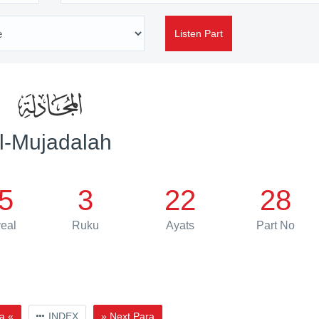
Listen Part
l-Mujadalah
5
3
22
28
eal
Ruku
Ayats
Part No
a «
INDEX
» Next Para