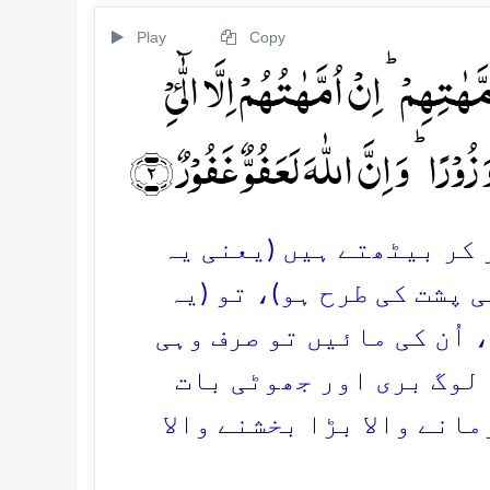
Play
Copy
تِہِمۡ ؕ اِنۡ اُمَّہٰتُہُمۡ اِلَّا الّٰٓیِٴۡ
ۡرًا ؕ وَ اِنَّ اللّٰہَ لَعَفُوٌّ غَفُوۡرٌ ﴿۲﴾
ر کر بیٹھتے ہیں (یعنی یہ
 پشت کی طرح ہو)، تو (یہ
 اُن کی مائیں تو صرف وہی
ہ لوگ بری اور جھوٹی بات
انے والا بڑا بخشنے والا