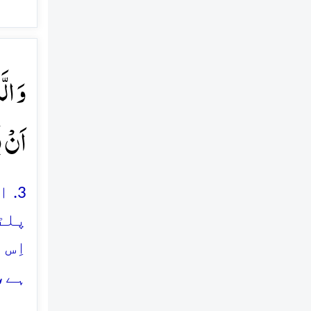
وَ الّ
اَنۡ ی
3.
پلٹن
اِس 
ہے،