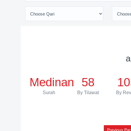
a
Medinan
58
10
Surah
By Tilawat
By Rev
Previous Par