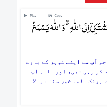
Play
Copy
تَکِیۡۤ اِلَی اللّٰہِ ٭ۖ وَ اللّٰہُ یَسۡمَعُ
 جو آپ سے اپنے شوہر کے بارے
 کر رہی تھی، اور اللہ آپ
 بیشک اللہ خوب سننے والا