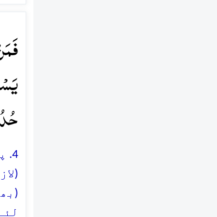
فَمَن
یَسۡت
حُدُوۡ
4. 
(لاز
(بھی
لئے