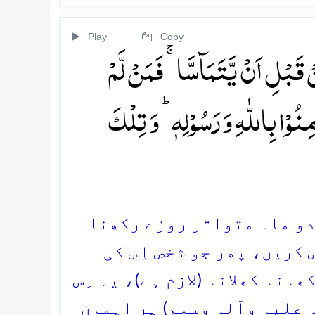
Play
Copy
بۡلِ اَنۡ یَّتَمَآسَّا ۚ فَمَنۡ لَّمۡ
ۡا بِاللّٰہِ وَ رَسُوۡلِہٖ ؕ وَ تِلۡکَ
و دو ماہ متواتر روزے رکھنا
س کریں، پھر جو شخص اِس کی
انا کھلانا (لازم ہے)، یہ اِس
ہ علیہ وآلہ وسلم) پر ایمان