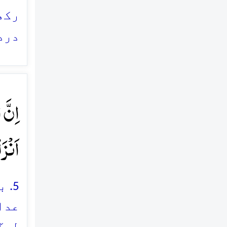
رکھ
درد
اِنَّ 
اَنۡزَ
5.
عدا