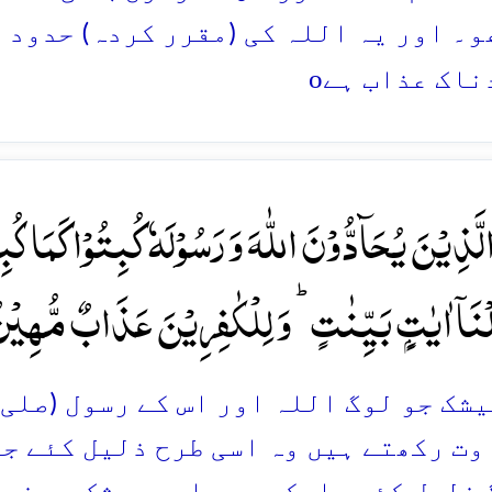
و۔ اور یہ اللہ کی (مقرر کردہ) حدود 
o
ناک عذاب ہے
الَّذِیۡنَ یُحَآدُّوۡنَ اللّٰہَ وَ رَسُوۡلَہٗ کُبِتُوۡا کَمَا 
لۡنَاۤ اٰیٰتٍۭ بَیِّنٰتٍ ؕ وَ لِلۡکٰفِرِیۡنَ عَذَابٌ مُّہِیۡنٌ 
 بیشک جو لوگ اللہ اور اس کے رسول (صلی
وت رکھتے ہیں وہ اسی طرح ذلیل کئے جائ