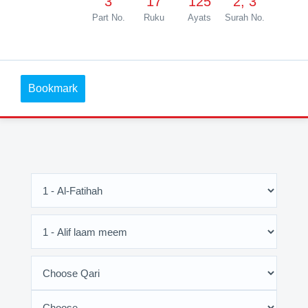
3
17
125
2, 3
Part No.
Ruku
Ayats
Surah No.
Bookmark