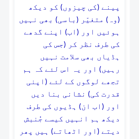
پینے (کی چیزوں) کو دیکھ
(وہ) متغیّر (باسی) بھی نہیں
ہوئیں اور (اب) اپنے گدھے
کی طرف نظر کر (جس کی
ہڈیاں بھی سلامت نہیں
رہیں) اور یہ اس لئے کہ ہم
تجھے لوگوں کے لئے (اپنی
قدرت کی) نشانی بنا دیں
اور (اب ان) ہڈیوں کی طرف
دیکھ ہم انہیں کیسے جُنبش
دیتے (اور اٹھاتے) ہیں پھر