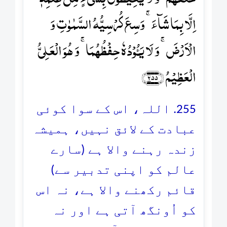
اِلَّا بِمَا شَآءَ ۚ وَسِعَ کُرۡسِیُّہُ السَّمٰوٰتِ وَ
الۡاَرۡضَ ۚ وَ لَا یَـُٔوۡدُہٗ حِفۡظُہُمَا ۚ وَ ہُوَ الۡعَلِیُّ
الۡعَظِیۡمُ ﴿۲۵۵﴾
255. اللہ، اس کے سوا کوئی
عبادت کے لائق نہیں، ہمیشہ
زندہ رہنے والا ہے (سارے
عالم کو اپنی تدبیر سے)
قائم رکھنے والا ہے، نہ اس
کو اُونگھ آتی ہے اور نہ