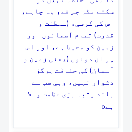
کا بھی احاطہ نہیں کر
سکتے مگر جس قدر وہ چاہے،
اس کی کرسیء (سلطنت و
قدرت) تمام آسمانوں اور
زمین کو محیط ہے، اور اس
پر ان دونوں (یعنی زمین و
آسمان) کی حفاظت ہرگز
دشوار نہیں، وہی سب سے
بلند رتبہ بڑی عظمت والا
o
ہے