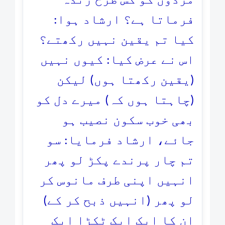
مُردوں کو کس طرح زندہ
فرماتا ہے؟ ارشاد ہوا:
کیا تم یقین نہیں رکھتے؟
اس نے عرض کیا: کیوں نہیں
(یقین رکھتا ہوں) لیکن
(چاہتا ہوں کہ) میرے دل کو
بھی خوب سکون نصیب ہو
جائے، ارشاد فرمایا: سو
تم چار پرندے پکڑ لو پھر
انہیں اپنی طرف مانوس کر
لو پھر (انہیں ذبح کر کے)
ان کا ایک ایک ٹکڑا ایک