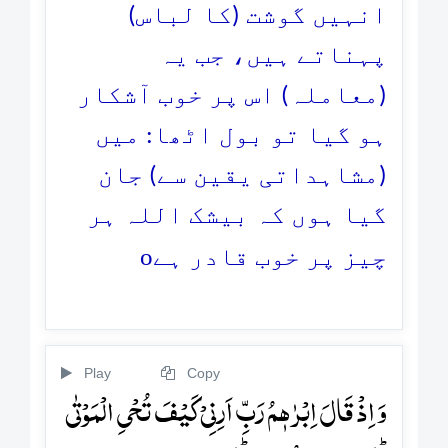
انہیں گوشت (کا لباس)
پہناتے ہیں، جب یہ
(معاملہ) اس پر خوب آشکار
ہو گیا تو بول اٹھا: میں
(مشاہداتی یقین سے) جان
گیا ہوں کہ بیشک اللہ ہر
o
چیز پر خوب قادر ہے
Play
Copy
وَ اِذۡ قَالَ اِبۡرٰہٖمُ رَبِّ اَرِنِیۡ کَیۡفَ تُحۡیِ الۡمَوۡتٰی