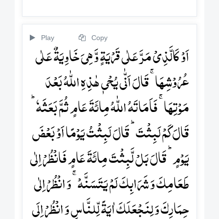
Play
Copy
اَوۡ کَالَّذِیۡ مَرَّ عَلٰی قَرۡیَۃٍ وَّ ہِیَ خَاوِیَۃٌ عَلٰی
عُرُوۡشِہَا ۚ قَالَ اَنّٰی یُحۡیٖ ہٰذِہِ اللّٰہُ بَعۡدَ
مَوۡتِہَا ۚ فَاَمَاتَہُ اللّٰہُ مِائَۃَ عَامٍ ثُمَّ بَعَثَہٗ ؕ
قَالَ کَمۡ لَبِثۡتَ ؕ قَالَ لَبِثۡتُ یَوۡمًا اَوۡ بَعۡضَ
یَوۡمٍ ؕ قَالَ بَلۡ لَّبِثۡتَ مِائَۃَ عَامٍ فَانۡظُرۡ اِلٰی
طَعَامِکَ وَ شَرَابِکَ لَمۡ یَتَسَنَّہۡ ۚ وَ انۡظُرۡ اِلٰی
حِمَارِکَ وَ لِنَجۡعَلَکَ اٰیَۃً لِّلنَّاسِ وَ انۡظُرۡ اِلَی