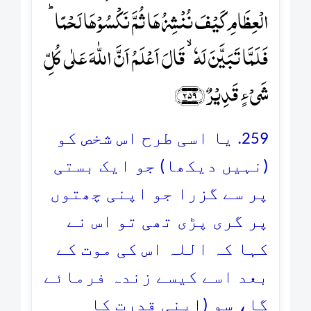
الۡعِظَامِ کَیۡفَ نُنۡشِزُہَا ثُمَّ نَکۡسُوۡہَا لَحۡمًا ؕ
فَلَمَّا تَبَیَّنَ لَہٗ ۙ قَالَ اَعۡلَمُ اَنَّ اللّٰہَ عَلٰی کُلِّ
شَیۡءٍ قَدِیۡرٌ ﴿۲۵۹﴾
259. یا اسی طرح اس شخص کو
(نہیں دیکھا) جو ایک بستی
پر سے گزرا جو اپنی چھتوں
پر گری پڑی تھی تو اس نے
کہا کہ اللہ اس کی موت کے
بعد اسے کیسے زندہ فرمائے
گا، سو (اپنی قدرت کا