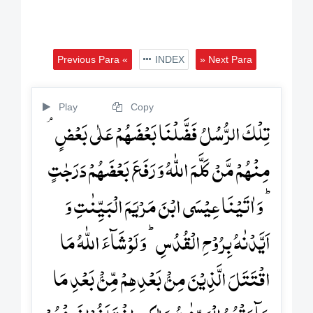
Previous Para «
INDEX
» Next Para
Play
Copy
تِلۡکَ الرُّسُلُ فَضَّلۡنَا بَعۡضَہُمۡ عَلٰی بَعۡضٍ ۘ
مِنۡہُمۡ مَّنۡ کَلَّمَ اللّٰہُ وَ رَفَعَ بَعۡضَہُمۡ دَرَجٰتٍ
ؕ وَ اٰتَیۡنَا عِیۡسَی ابۡنَ مَرۡیَمَ الۡبَیِّنٰتِ وَ
اَیَّدۡنٰہُ بِرُوۡحِ الۡقُدُسِ ؕ وَ لَوۡ شَآءَ اللّٰہُ مَا
اقۡتَتَلَ الَّذِیۡنَ مِنۡۢ بَعۡدِہِمۡ مِّنۡۢ بَعۡدِ مَا