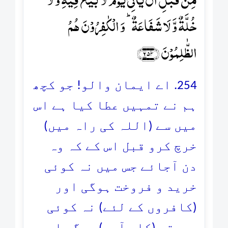
خُلَّۃٌ وَّ لَا شَفَاعَۃٌ ؕ وَ الۡکٰفِرُوۡنَ ہُمُ
الظّٰلِمُوۡنَ ﴿۲۵۴﴾
254. اے ایمان والو! جو کچھ
ہم نے تمہیں عطا کیا ہے اس
میں سے (اللہ کی راہ میں)
خرچ کرو قبل اس کے کہ وہ
دن آجائے جس میں نہ کوئی
خرید و فروخت ہوگی اور
(کافروں کے لئے) نہ کوئی