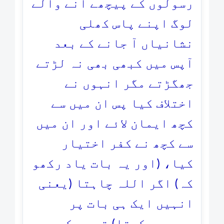
رسولوں کے پیچھے آنے والے
لوگ اپنے پاس کھلی
نشانیاں آ جانے کے بعد
آپس میں کبھی بھی نہ لڑتے
جھگڑتے مگر انہوں نے
اختلاف کیا پس ان میں سے
کچھ ایمان لائے اور ان میں
سے کچھ نے کفر اختیار
کیا، (اور یہ بات یاد رکھو
کہ) اگر اللہ چاہتا (یعنی
انہیں ایک ہی بات پر