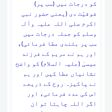
کو درجات میں (سب پر)
فوقیّت دی (یعنی حضور نبی
اکرم صلی اللہ علیہ وآلہ
وسلم کو جملہ درجات میں
سب پر بلندی عطا فرمائی)،
اور ہم نے مریم کے فرزند
عیسیٰ (علیہ السلام) کو واضح
نشانیاں عطا کیں اور ہم
نے پاکیزہ روح کے ذریعے
اس کی مدد فرمائی، اور
اگر اللہ چاہتا تو ان