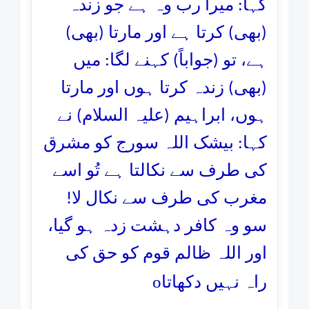
کہا: میرا رب وہ ہے جو زندہ
(بھی) کرتا ہے اور مارتا (بھی)
ہے، تو (جواباً) کہنے لگا: میں
(بھی) زندہ کرتا ہوں اور مارتا
ہوں، ابراہیم (علیہ السلام) نے
کہا: بیشک اللہ سورج کو مشرق
کی طرف سے نکالتا ہے تُو اسے
مغرب کی طرف سے نکال لا!
سو وہ کافر دہشت زدہ ہو گیا،
اور اللہ ظالم قوم کو حق کی
o
راہ نہیں دکھاتا