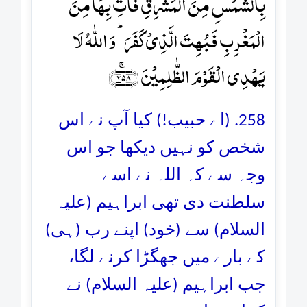
بِالشَّمۡسِ مِنَ الۡمَشۡرِقِ فَاۡتِ بِہَا مِنَ
الۡمَغۡرِبِ فَبُہِتَ الَّذِیۡ کَفَرَ ؕ وَ اللّٰہُ لَا
یَہۡدِی الۡقَوۡمَ الظّٰلِمِیۡنَ ﴿۲۵۸﴾ۚ
258. (اے حبیب!) کیا آپ نے اس
شخص کو نہیں دیکھا جو اس
وجہ سے کہ اللہ نے اسے
سلطنت دی تھی ابراہیم (علیہ
السلام) سے (خود) اپنے رب (ہی)
کے بارے میں جھگڑا کرنے لگا،
جب ابراہیم (علیہ السلام) نے