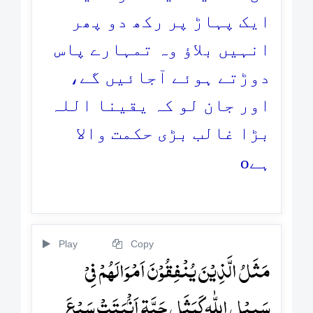
ایک پہاڑ پر رکھ دو پھر
انہیں بلاؤ وہ تمہارے پاس
دوڑتے ہوئے آجائیں گے،
اور جان لو کہ یقینا اللہ
بڑا غالب بڑی حکمت والا
o
ہے
Play
Copy
مَثَلُ الَّذِیۡنَ یُنۡفِقُوۡنَ اَمۡوَالَہُمۡ فِیۡ
سَبِیۡلِ اللّٰہِ کَمَثَلِ حَبَّۃٍ اَنۡۢبَتَتۡ سَبۡعَ