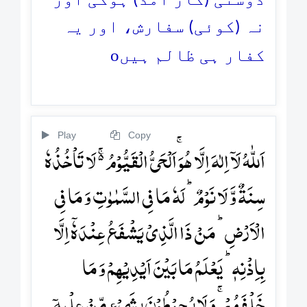
دوستی (کار آمد) ہوگی اور
نہ (کوئی) سفارش، اور یہ
o
کفار ہی ظالم ہیں
Play
Copy
اَللّٰہُ لَاۤ اِلٰہَ اِلَّا ہُوَۚ اَلۡحَیُّ الۡقَیُّوۡمُ ۬ۚ لَا تَاۡخُذُہٗ
سِنَۃٌ وَّ لَا نَوۡمٌ ؕ لَہٗ مَا فِی السَّمٰوٰتِ وَ مَا فِی
الۡاَرۡضِ ؕ مَنۡ ذَا الَّذِیۡ یَشۡفَعُ عِنۡدَہٗۤ اِلَّا
بِاِذۡنِہٖ ؕ یَعۡلَمُ مَا بَیۡنَ اَیۡدِیۡہِمۡ وَ مَا
خَلۡفَہُمۡ ۚ وَ لَا یُحِیۡطُوۡنَ بِشَیۡءٍ مِّنۡ عِلۡمِہٖۤ