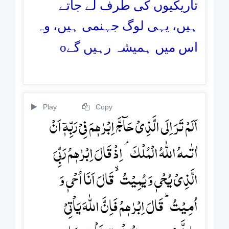
تاریکیوں کی طرف لے جاتے
ہیں، یہی لوگ جہنمی ہیں، وہ
o
اس میں ہمیشہ رہیں گے
Play
Copy
اَلَمۡ تَرَ اِلَی الَّذِیۡ حَآجَّ اِبۡرٰہٖمَ فِیۡ رَبِّہٖۤ اَنۡ
اٰتٰىہُ اللّٰہُ الۡمُلۡکَ ۘ اِذۡ قَالَ اِبۡرٰہٖمُ رَبِّیَ
الَّذِیۡ یُحۡیٖ وَ یُمِیۡتُ ۙ قَالَ اَنَا اُحۡیٖ وَ
اُمِیۡتُ ؕ قَالَ اِبۡرٰہٖمُ فَاِنَّ اللّٰہَ یَاۡتِیۡ