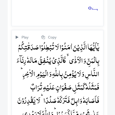
o
ہے
Play
Copy
یٰۤاَیُّہَا الَّذِیۡنَ اٰمَنُوۡا لَا تُبۡطِلُوۡا صَدَقٰتِکُمۡ
بِالۡمَنِّ وَ الۡاَذٰی ۙ کَالَّذِیۡ یُنۡفِقُ مَالَہٗ رِئَآءَ
النَّاسِ وَ لَا یُؤۡمِنُ بِاللّٰہِ وَ الۡیَوۡمِ الۡاٰخِرِؕ
فَمَثَلُہٗ کَمَثَلِ صَفۡوَانٍ عَلَیۡہِ تُرَابٌ
فَاَصَابَہٗ وَابِلٌ فَتَرَکَہٗ صَلۡدًا ؕ لَا یَقۡدِرُوۡنَ
عَلٰی شَیۡءٍ مِّمَّا کَسَبُوۡا ؕ وَ اللّٰہُ لَا یَہۡدِی