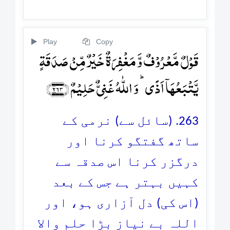
Play
Copy
قَوۡلٌ مَّعۡرُوۡفٌ وَّ مَغۡفِرَۃٌ خَیۡرٌ مِّنۡ صَدَقَۃٍ
یَّتۡبَعُہَاۤ اَذًی ؕ وَ اللّٰہُ غَنِیٌّ حَلِیۡمٌ ﴿۲۶۳﴾
263. (سائل سے) نرمی کے
ساتھ گفتگو کرنا اور
درگزر کرنا اس صدقہ سے
کہیں بہتر ہے جس کے بعد
(اس کی) دل آزاری ہو، اور
اللہ بے نیاز بڑا حلم والا