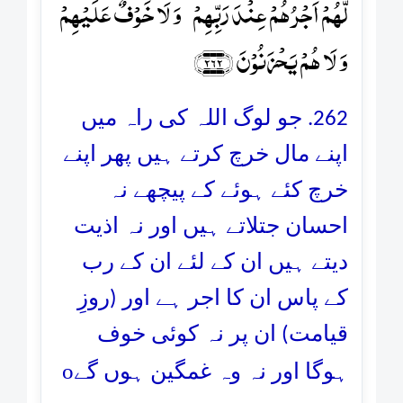
لَّہُمۡ اَجۡرُہُمۡ عِنۡدَ رَبِّہِمۡ ۚ وَ لَا خَوۡفٌ عَلَیۡہِمۡ
وَ لَا ہُمۡ یَحۡزَنُوۡنَ ﴿۲۶۲﴾
262. جو لوگ اللہ کی راہ میں
اپنے مال خرچ کرتے ہیں پھر اپنے
خرچ کئے ہوئے کے پیچھے نہ
احسان جتلاتے ہیں اور نہ اذیت
دیتے ہیں ان کے لئے ان کے رب
کے پاس ان کا اجر ہے اور (روزِ
قیامت) ان پر نہ کوئی خوف
o
ہوگا اور نہ وہ غمگین ہوں گے