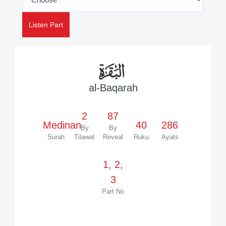
Listen Part
al-Baqarah
2
87
Medinan
40
286
By
By
Surah
Tilawat
Reveal
Ruku
Ayats
1, 2,
3
Part No