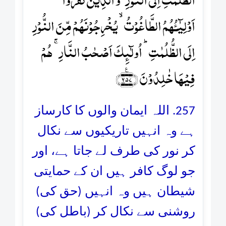
اَوۡلِیٰٓـُٔہُمُ الطَّاغُوۡتُ ۙ یُخۡرِجُوۡنَہُمۡ مِّنَ النُّوۡرِ
اِلَی الظُّلُمٰتِ ؕ اُولٰٓئِکَ اَصۡحٰبُ النَّارِ ۚ ہُمۡ
فِیۡہَا خٰلِدُوۡنَ ﴿۲۵۷﴾٪
257. اللہ ایمان والوں کا کارساز
ہے وہ انہیں تاریکیوں سے نکال
کر نور کی طرف لے جاتا ہے، اور
جو لوگ کافر ہیں ان کے حمایتی
شیطان ہیں وہ انہیں (حق کی)
روشنی سے نکال کر (باطل کی)