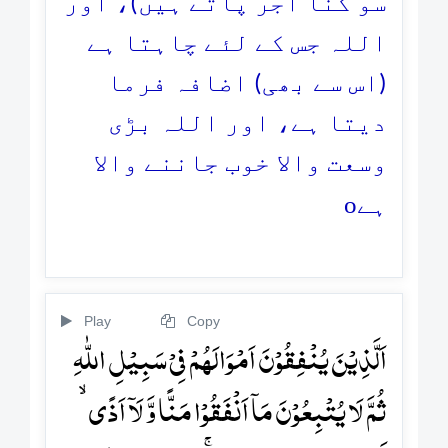
سو گنا اجر پاتے ہیں)، اور
اللہ جس کے لئے چاہتا ہے
(اس سے بھی) اضافہ فرما
دیتا ہے، اور اللہ بڑی
وسعت والا خوب جاننے والا
o
ہے
Play
Copy
اَلَّذِیۡنَ یُنۡفِقُوۡنَ اَمۡوَالَہُمۡ فِیۡ سَبِیۡلِ اللّٰہِ
ثُمَّ لَا یُتۡبِعُوۡنَ مَاۤ اَنۡفَقُوۡا مَنًّا وَّ لَاۤ اَذًی ۙ