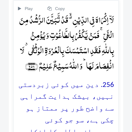
Play
Copy
لَاۤ اِکۡرَاہَ فِی الدِّیۡنِ ۟ۙ قَدۡ تَّبَیَّنَ الرُّشۡدُ مِنَ
الۡغَیِّ ۚ فَمَنۡ یَّکۡفُرۡ بِالطَّاغُوۡتِ وَ یُؤۡمِنۡۢ
بِاللّٰہِ فَقَدِ اسۡتَمۡسَکَ بِالۡعُرۡوَۃِ الۡوُثۡقٰی ٭ لَا
انۡفِصَامَ لَہَا ؕ وَ اللّٰہُ سَمِیۡعٌ عَلِیۡمٌ ﴿۲۵۶﴾
256. دین میں کوئی زبردستی
نہیں، بیشک ہدایت گمراہی
سے واضح طور پر ممتاز ہو
چکی ہے، سو جو کوئی