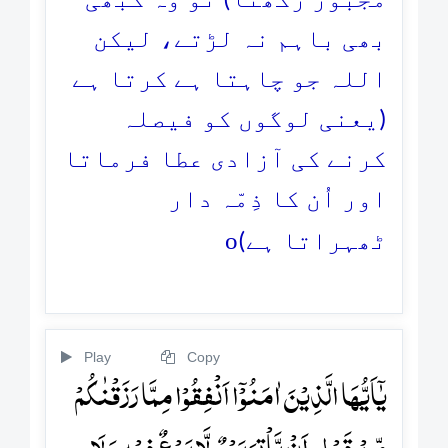
مجبور رکھتا) تو وہ کبھی
بھی باہم نہ لڑتے، لیکن
اللہ جو چاہتا ہے کرتا ہے
(یعنی لوگوں کو فیصلہ
کرنے کی آزادی عطا فرماتا
اور اُن کا ذِمّہ دار
o
ٹھہراتا ہے)
Play
Copy
یٰۤاَیُّہَا الَّذِیۡنَ اٰمَنُوۡۤا اَنۡفِقُوۡا مِمَّا رَزَقۡنٰکُمۡ
مِّنۡ قَبۡلِ اَنۡ یَّاۡتِیَ یَوۡمٌ لَّا بَیۡعٌ فِیۡہِ وَ لَا