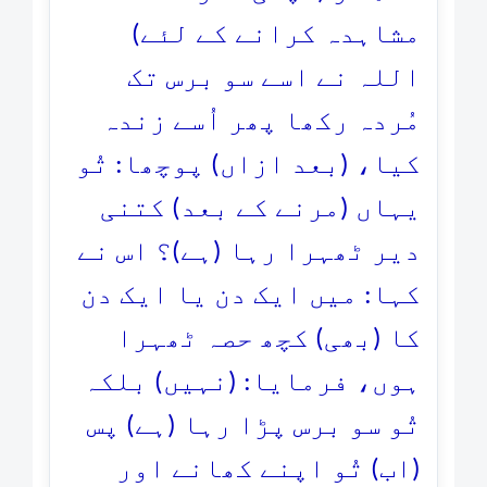
مشاہدہ کرانے کے لئے)
اللہ نے اسے سو برس تک
مُردہ رکھا پھر اُسے زندہ
کیا، (بعد ازاں) پوچھا: تُو
یہاں (مرنے کے بعد) کتنی
دیر ٹھہرا رہا (ہے)؟ اس نے
کہا: میں ایک دن یا ایک دن
کا (بھی) کچھ حصہ ٹھہرا
ہوں، فرمایا: (نہیں) بلکہ
تُو سو برس پڑا رہا (ہے) پس
(اب) تُو اپنے کھانے اور