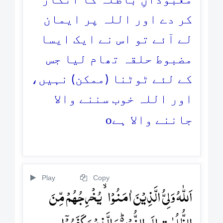
معبودانِ باطلہ کا انکار
کر دے اور اللہ پر ایمان
لے آئے تو اس نے ایک ایسا
مضبوط حلقہ تھام لیا جس
کے لئے ٹوٹنا (ممکن) نہیں،
اور اللہ خوب سننے والا
o
جاننے والا ہے
Play
Copy
اَللّٰہُ وَلِیُّ الَّذِیۡنَ اٰمَنُوۡا ۙ یُخۡرِجُہُمۡ مِّنَ
الظُّلُمٰتِ اِلَی النُّوۡرِ۬ؕ وَ الَّذِیۡنَ کَفَرُوۡۤا