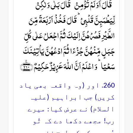
ؕ قَالَ اَوَ لَمۡ تُؤۡمِنۡ ؕ قَالَ بَلٰی وَ لٰکِنۡ
لِّیَطۡمَئِنَّ قَلۡبِیۡ ؕ قَالَ فَخُذۡ اَرۡبَعَۃً مِّنَ
الطَّیۡرِ فَصُرۡہُنَّ اِلَیۡکَ ثُمَّ اجۡعَلۡ عَلٰی کُلِّ
جَبَلٍ مِّنۡہُنَّ جُزۡءًا ثُمَّ ادۡعُہُنَّ یَاۡتِیۡنَکَ
سَعۡیًا ؕ وَ اعۡلَمۡ اَنَّ اللّٰہَ عَزِیۡزٌ حَکِیۡمٌ ﴿۲۶۰﴾٪
260. اور (وہ واقعہ بھی یاد
کریں) جب ابراہیم (علیہ
السلام) نے عرض کیا: میرے
رب! مجھے دکھا دے کہ تُو