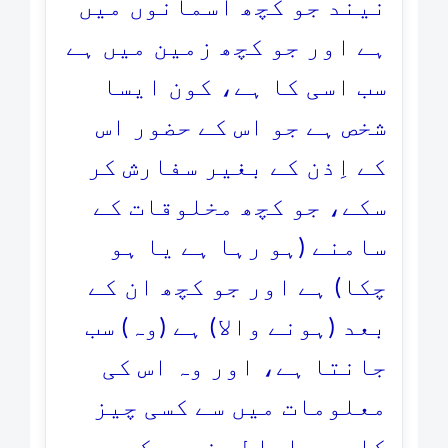
نیند جو کچھ آسمانوں میں
ہے اور جو کچھ زمین میں ہے
سب اسی کا ہے، کون ایسا
شخص ہے جو اس کے حضور اس
کے اِذن کے بغیر سفارش کر
سکے، جو کچھ مخلوقات کے
سامنے (ہو رہا ہے یا ہو
چکا) ہے اور جو کچھ ان کے
بعد (ہونے والا) ہے (وہ) سب
جانتا ہے، اور وہ اس کی
معلومات میں سے کسی چیز