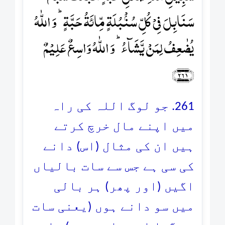
سَنَابِلَ فِیۡ کُلِّ سُنۡۢبُلَۃٍ مِّائَۃُ حَبَّۃٍ ؕ وَ اللّٰہُ
یُضٰعِفُ لِمَنۡ یَّشَآءُ ؕ وَ اللّٰہُ وَاسِعٌ عَلِیۡمٌ
﴿۲۶۱﴾
261. جو لوگ اللہ کی راہ
میں اپنے مال خرچ کرتے
ہیں ان کی مثال (اس) دانے
کی سی ہے جس سے سات بالیاں
اگیں (اور پھر) ہر بالی
میں سو دانے ہوں (یعنی سات