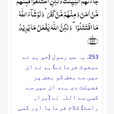
جَآءَتۡہُمُ الۡبَیِّنٰتُ وَ لٰکِنِ اخۡتَلَفُوۡا فَمِنۡہُمۡ
مَّنۡ اٰمَنَ وَ مِنۡہُمۡ مَّنۡ کَفَرَ ؕ وَ لَوۡ شَآءَ اللّٰہُ
مَا اقۡتَتَلُوۡا ۟ وَ لٰکِنَّ اللّٰہَ یَفۡعَلُ مَا یُرِیۡدُ
﴿۲۵۳﴾٪
253. یہ سب رسول (جو ہم نے
مبعوث فرمائے) ہم نے ان
میں سے بعض کو بعض پر
فضیلت دی ہے، ان میں سے
کسی سے اللہ نے (براہِ
راست) کلام فرمایا اور کسی