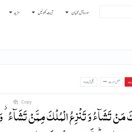
سورہ آل عِمْرَان
آیت کھولیں
مزید
رہ
رُكوع
مکمل سورت
« اگلی آیت
Copy
 مَنۡ تَشَآءُ وَ تَنۡزِعُ الۡمُلۡکَ مِمَّنۡ تَشَآءُ ۫ وَ ت