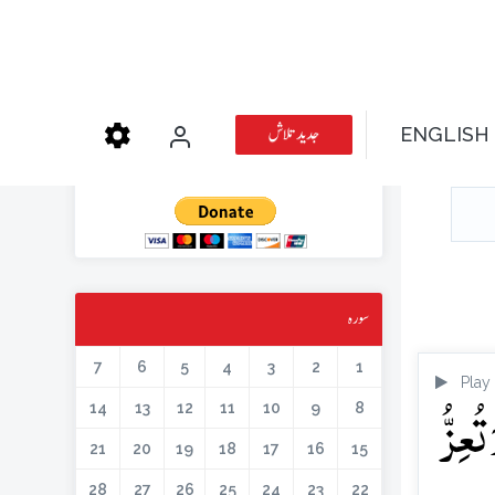
عطیہ دیجئے
جدید تلاش
ENGLISH
کتابیں، میگزین، خطابات اور دیگر اسلامک لٹریچر آن لائن کرنے کیلئے اس کار
خیر میں حصہ لیں۔
سورہ
7
6
5
4
3
2
1
Play
ُعِزُّ
14
13
12
11
10
9
8
21
20
19
18
17
16
15
28
27
26
25
24
23
22