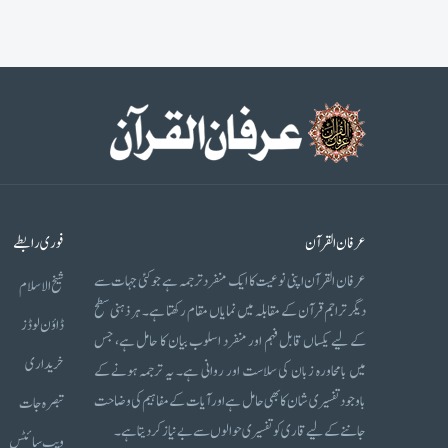
عرفان القرآن
فوری رابطے
عرفان القرآن اپنی نوعیت کا ایک منفرد ترجمہ ہے جو کئی جہات سے
شیخ الاسلام
دیگر تراجم قرآن کے مقابلہ میں نمایاں مقام رکھتا ہے۔ ہر ذہنی سطح
ڈاؤن لوڈز
کے لیے یکساں قابل فہم اور منفرد اسلوب بیان کا حامل ہے، جس
خریداری
میں بامحاورہ زبان کی سلاست اور روانی ہے۔ یہ ترجمہ ہونے کے
باوجود تفسیری شان کا بھی حامل ہے اور آیات کے مفاہیم کی وضاحت
تبصرہ جات
جاننے کے لیے قاری کو تفسیری حوالوں سے بے نیاز کر دیتا ہے۔
ویب سائٹس