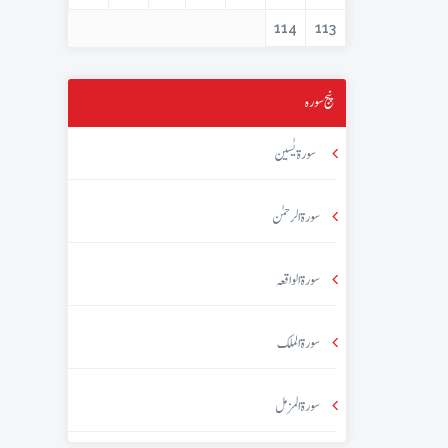
114
113
پنج سورہ
سورۃ یٰسین
سورۃ الرحمٰن
سورۃ الواقعہ
سورۃ الملک
سورۃ المزمل