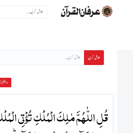
اِنتخاب سورت
اِنتخاب پا
تلاش کریں
پچھلی آیت »
قُلِ اللّٰہُمَّ مٰلِکَ الۡمُلۡکِ تُؤۡتِی الۡمُلۡکَ