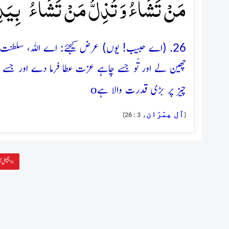
مَنۡ تَشَآءُ وَ تُذِلُّ مَنۡ تَشَآءُ ؕ بِیَدِکَ
26. (اے حبیب! یوں) عرض کیجئے: اے اللہ، سلطنت
چھین لے اور تُو جسے چاہے عزت عطا فرما دے اور جسے
o
چیز پر بڑی قدرت والا ہے
آل عِمْرَان
، 3 : 26)
(
پچھلی آیت »