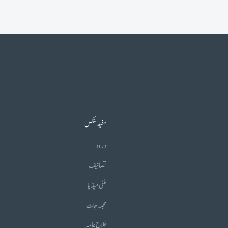
مفید لنکس
درود
تصانیف
ملٹی میڈیا
مجلہ جات
فلاح عامہ