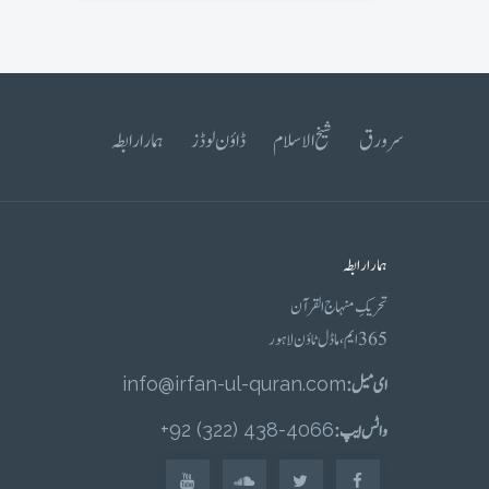
سرورق
شیخ الاسلام
ڈاؤن لوڈز
ہمارا رابطہ
ہمارا رابطہ
تحریکِ منہاج القرآن
365 ایم، ماڈل ٹاؤن لاہور
ای میل :
info@irfan-ul-quran.com
واٹس ایپ :
4066-438 (322) 92+