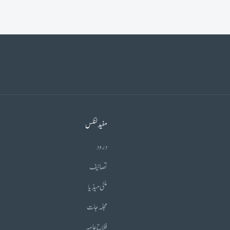
مفید لنکس
درود
تصانیف
ملٹی میڈیا
مجلہ جات
فلاح عامہ