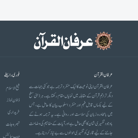
عرفان القرآن
فوری رابطے
عرفان القرآن اپنی نوعیت کا ایک منفرد ترجمہ ہے جو کئی جہات سے
شیخ الاسلام
دیگر تراجم قرآن کے مقابلہ میں نمایاں مقام رکھتا ہے۔ ہر ذہنی سطح
ڈاؤن لوڈز
کے لیے یکساں قابل فہم اور منفرد اسلوب بیان کا حامل ہے، جس
خریداری
میں بامحاورہ زبان کی سلاست اور روانی ہے۔ یہ ترجمہ ہونے کے
باوجود تفسیری شان کا بھی حامل ہے اور آیات کے مفاہیم کی وضاحت
تبصرہ جات
جاننے کے لیے قاری کو تفسیری حوالوں سے بے نیاز کر دیتا ہے۔
ویب سائٹس