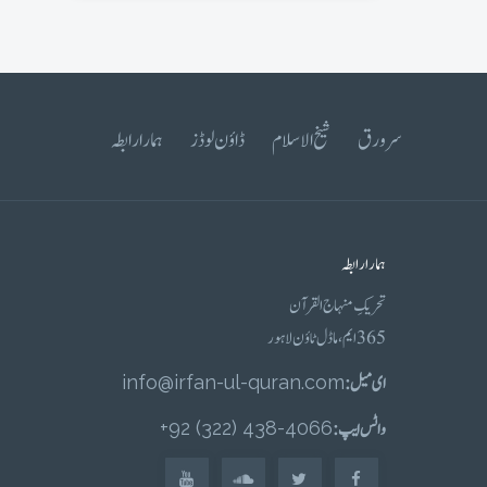
سرورق
شیخ الاسلام
ڈاؤن لوڈز
ہمارا رابطہ
ہمارا رابطہ
تحریکِ منہاج القرآن
365 ایم، ماڈل ٹاؤن لاہور
ای میل :
info@irfan-ul-quran.com
واٹس ایپ :
4066-438 (322) 92+