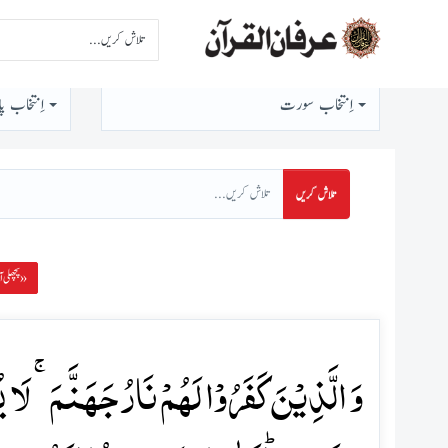
اِنتخاب سورت
اِنتخاب پا
تلاش کریں
پچھلی آیت »
وَ الَّذِیۡنَ کَفَرُوۡا لَہُمۡ نَارُ جَہَنَّمَ ۚ لَ