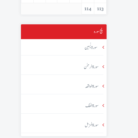
114
113
پنج سورہ
سورۃ یٰسین
سورۃ الرحمٰن
سورۃ الواقعہ
سورۃ الملک
سورۃ المزمل