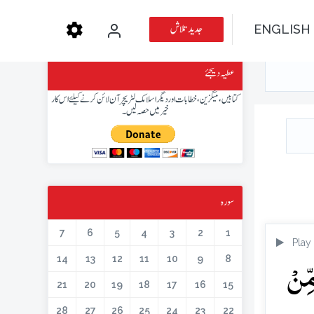
جدید تلاش
ENGLISH
عطیہ دیجئے
کتابیں، میگزین، خطابات اور دیگر اسلامک لٹریچر آن لائن کرنے کیلئے اس کار
خیر میں حصہ لیں۔
سورہ
7
6
5
4
3
2
1
Play
مِّنۡ
14
13
12
11
10
9
8
21
20
19
18
17
16
15
28
27
26
25
24
23
22