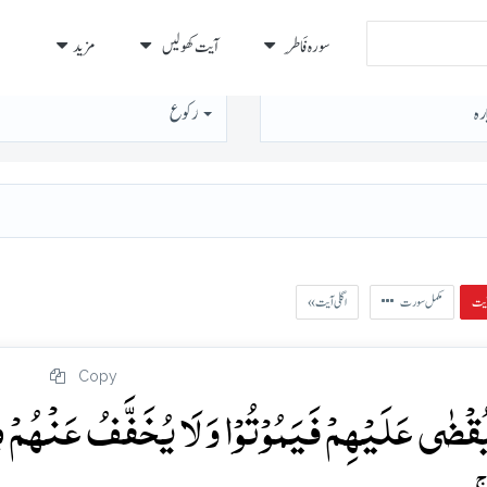
سورہ فَاطِر
آیت کھولیں
مزید
رہ
رُكوع
مکمل سورت
« اگلی آیت
Copy
ا یُقۡضٰی عَلَیۡہِمۡ فَیَمُوۡتُوۡا وَ لَا یُخَفَّفُ عَنۡہُمۡ 