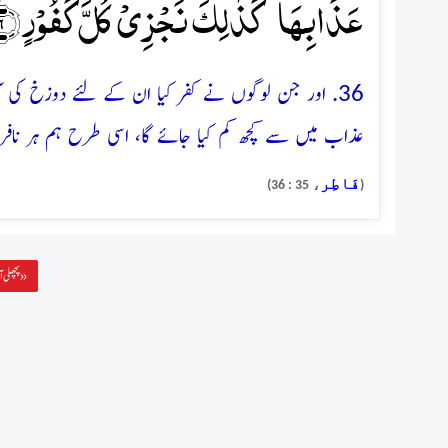
عَذَابِہَا ؕ کَذٰلِکَ نَجۡزِیۡ کُلَّ کَفُوۡرٍ ﴿ۚ۳۶﴾
36. اور جن لوگوں نے کفر کیا ان کے لئے دوزخ کی آ
عذاب میں سے کچھ کم کیا جائے گا، اسی طرح ہم ہر نافرما
فَاطِر
، 35 : 36)
(
پچھلی آیت »