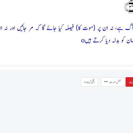
گ ہے، نہ ان پر (موت کا) فیصلہ کیا جائے گا کہ مر جائیں اور نہ 
o
ن کو بدلہ دیا کرتے ہیں
مکمل سورت
« اگلی آیت