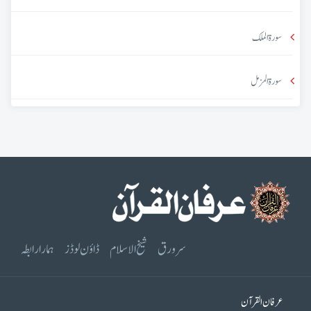
سورۃ الملک
سورۃ المزمل
سرورق
شیخ الاسلام
ڈاؤن لوڈز
ہمارا رابطہ
عرفان القرآن