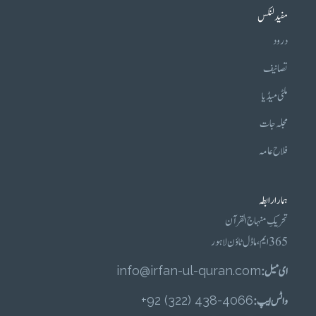
مفید لنکس
درود
تصانیف
ملٹی میڈیا
مجلہ جات
فلاح عامہ
ہمارا رابطہ
تحریکِ منہاج القرآن
365 ایم، ماڈل ٹاؤن لاہور
ای میل :
info@irfan-ul-quran.com
واٹس ایپ :
4066-438 (322) 92+