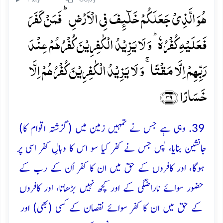
ہُوَ الَّذِیۡ جَعَلَکُمۡ خَلٰٓئِفَ فِی الۡاَرۡضِ ؕ فَمَنۡ کَفَرَ
فَعَلَیۡہِ کُفۡرُہٗ ؕ وَ لَا یَزِیۡدُ الۡکٰفِرِیۡنَ کُفۡرُہُمۡ عِنۡدَ
رَبِّہِمۡ اِلَّا مَقۡتًا ۚ وَ لَا یَزِیۡدُ الۡکٰفِرِیۡنَ کُفۡرُہُمۡ اِلَّا
خَسَارًا ﴿۳۹﴾
39. وہی ہے جس نے تمہیں زمین میں (گزشتہ اقوام کا)
جانشین بنایا، پس جس نے کفر کیا سو اس کا وبالِ کفر اسی پر
ہوگا، اور کافروں کے حق میں ان کا کفر اُن کے رب کے
حضور سوائے ناراضگی کے اور کچھ نہیں بڑھاتا، اور کافروں
کے حق میں ان کا کفر سوائے نقصان کے کسی (بھی) اور