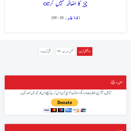
o
چیز کا اضافہ نہیں کرتا
فَاطِر
، 35 : 39)
(
پچھلی آیت »
مکمل سورت
« اگلی آیت
عطیہ دیجئے
کتابیں، میگزین، خطابات اور دیگر اسلامک لٹریچر آن لائن کرنے کیلئے اس کار خیر میں حصہ لیں۔
سورہ