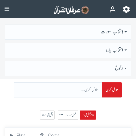
اِنتخاب سورت
اِنتخاب پارہ
رُكوع
تلاش کریں
پچھلی آیت »
مکمل سورت
« اگلی آیت
Play
Copy