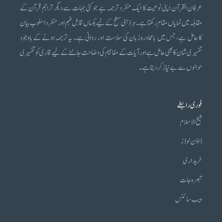
عرفان القرآن اپنی نوعیت کا ایک منفرد ترجمہ ہے جو کئی جہات سے دیگر تراجم قرآن کے
مقابلہ میں نمایاں مقام رکھتا ہے۔ ہر ذہنی سطح کے لیے یکساں قابل فہم اور منفرد اسلوب بیان
کا حامل ہے، جس میں بامحاورہ زبان کی سلاست اور روانی ہے۔ یہ ترجمہ ہونے کے باوجود
تفسیری شان کا بھی حامل ہے اور آیات کے مفاہیم کی وضاحت جاننے کے لیے قاری کو تفسیری
حوالوں سے بے نیاز کر دیتا ہے۔
فوری رابطے
شیخ الاسلام
ڈاؤن لوڈز
خریداری
تبصرہ جات
ویب سائٹس