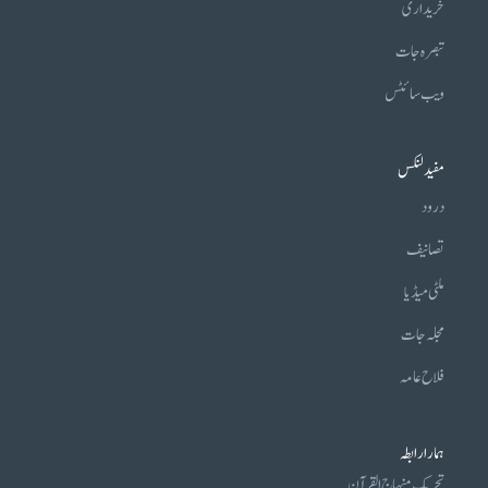
خریداری
تبصرہ جات
ویب سائٹس
مفید لنکس
درود
تصانیف
ملٹی میڈیا
مجلہ جات
فلاح عامہ
ہمارا رابطہ
تحریکِ منہاج القرآن