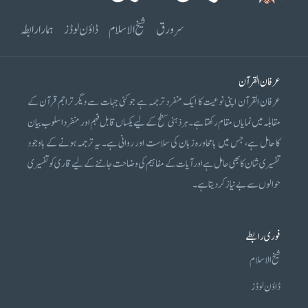
سرورق
شیخ الاسلام
ڈاؤن لوڈز
ہمارا رابطہ
عرفان القرآن
عرفان القرآن اپنی نوعیت کا ایک منفرد ترجمہ ہے جو کئی جہات سے دیگر تراجم قرآن کے
مقابلہ میں نمایاں مقام رکھتا ہے۔ ہر ذہنی سطح کے لیے یکساں قابل فہم اور منفرد اسلوب بیان
کا حامل ہے، جس میں بامحاورہ زبان کی سلاست اور روانی ہے۔ یہ ترجمہ ہونے کے باوجود
تفسیری شان کا بھی حامل ہے اور آیات کے مفاہیم کی وضاحت جاننے کے لیے قاری کو تفسیری
حوالوں سے بے نیاز کر دیتا ہے۔
فوری رابطے
شیخ الاسلام
ڈاؤن لوڈز