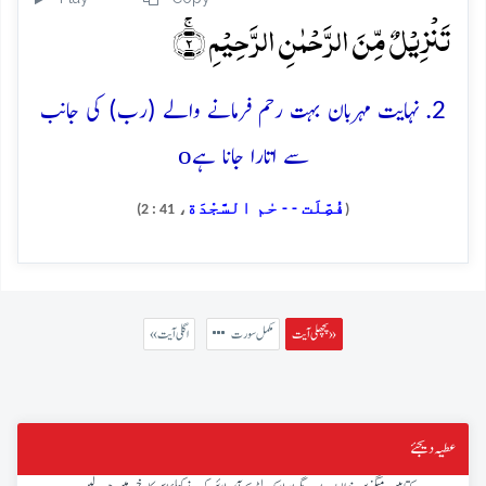
تَنۡزِیۡلٌ مِّنَ الرَّحۡمٰنِ الرَّحِیۡمِ ۚ﴿۲﴾
2. نہایت مہربان بہت رحم فرمانے والے (رب) کی جانب
o
سے اتارا جانا ہے
فُصِّلَت - - حٰم السَّجْدَة
، 41 : 2)
(
پچھلی آیت »
مکمل سورت
« اگلی آیت
عطیہ دیجئے