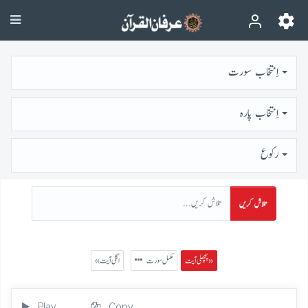
اِنتخاب سورت
اِنتخاب پارہ
رُكوع
تلاش کریں
پچھلی آیت »
مکمل سورت
« اگلی آیت
Play
Copy