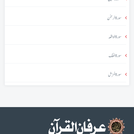
سورۃ الرحمٰن
سورۃ الواقعہ
سورۃ الملک
سورۃ المزمل