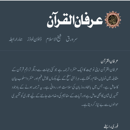
سرورق
شیخ الاسلام
ڈاؤن لوڈز
ہمارا رابطہ
عرفان القرآن
عرفان القرآن اپنی نوعیت کا ایک منفرد ترجمہ ہے جو کئی جہات سے دیگر تراجم قرآن کے
مقابلہ میں نمایاں مقام رکھتا ہے۔ ہر ذہنی سطح کے لیے یکساں قابل فہم اور منفرد اسلوب بیان
کا حامل ہے، جس میں بامحاورہ زبان کی سلاست اور روانی ہے۔ یہ ترجمہ ہونے کے باوجود
تفسیری شان کا بھی حامل ہے اور آیات کے مفاہیم کی وضاحت جاننے کے لیے قاری کو تفسیری
حوالوں سے بے نیاز کر دیتا ہے۔
فوری رابطے