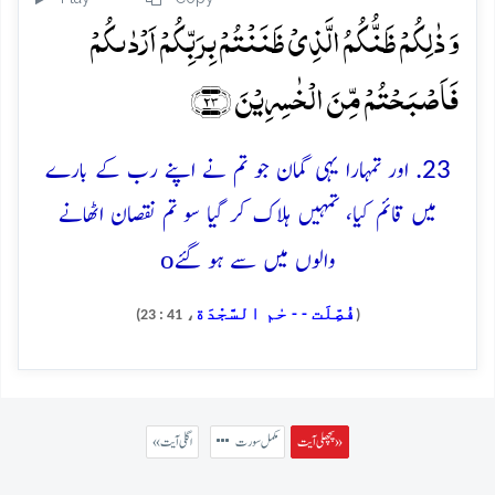
وَ ذٰلِکُمۡ ظَنُّکُمُ الَّذِیۡ ظَنَنۡتُمۡ بِرَبِّکُمۡ اَرۡدٰىکُمۡ
فَاَصۡبَحۡتُمۡ مِّنَ الۡخٰسِرِیۡنَ ﴿۲۳﴾
23. اور تمہارا یہی گمان جو تم نے اپنے رب کے بارے
میں قائم کیا، تمہیں ہلاک کر گیا سو تم نقصان اٹھانے
o
والوں میں سے ہو گئے
فُصِّلَت - - حٰم السَّجْدَة
، 41 : 23)
(
پچھلی آیت »
مکمل سورت
« اگلی آیت