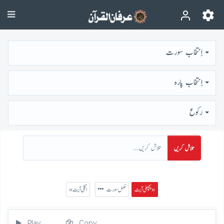
اِنتخاب سورت
اِنتخاب پارہ
رُكوع
تلاش کریں
پچھلی آیت »
مکمل سورت
« اگلی آیت
Play
Copy