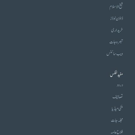
شیخ الاسلام
ڈاؤن لوڈز
خریداری
تبصرہ جات
ویب سائٹس
مفید لنکس
درود
تصانیف
ملٹی میڈیا
مجلہ جات
فلاح عامہ