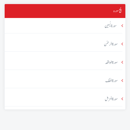
پنج سورہ
سورۃ یٰسین
سورۃ الرحمٰن
سورۃ الواقعہ
سورۃ الملک
سورۃ المزمل