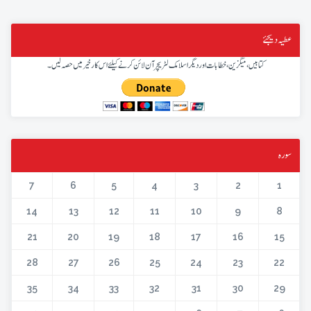
عطیہ دیجئے
کتابیں، میگزین، خطابات اور دیگر اسلامک لٹریچر آن لائن کرنے کیلئے اس کار خیر میں حصہ لیں۔
سورہ
7
6
5
4
3
2
1
14
13
12
11
10
9
8
21
20
19
18
17
16
15
28
27
26
25
24
23
22
35
34
33
32
31
30
29