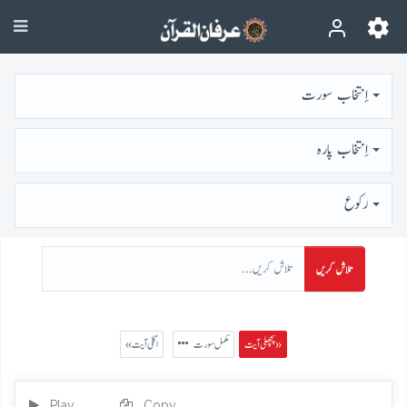
اِنتخاب سورت
اِنتخاب پارہ
رُكوع
تلاش کریں
پچھلی آیت »
مکمل سورت
« اگلی آیت
Play
Copy