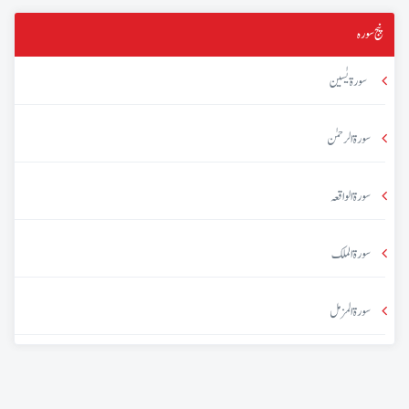
پنج سورہ
سورۃ یٰسین
سورۃ الرحمٰن
سورۃ الواقعہ
سورۃ الملک
سورۃ المزمل