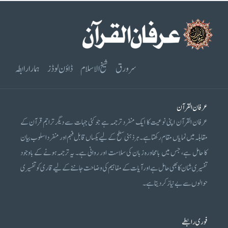
سرورق
شیخ الاسلام
ڈاؤن لوڈز
ہمارا رابطہ
عرفان القرآن
عرفان القرآن اپنی نوعیت کا ایک منفرد ترجمہ ہے جو کئی جہات سے دیگر تراجم قرآن کے
مقابلہ میں نمایاں مقام رکھتا ہے۔ ہر ذہنی سطح کے لیے یکساں قابل فہم اور منفرد اسلوب بیان
کا حامل ہے، جس میں بامحاورہ زبان کی سلاست اور روانی ہے۔ یہ ترجمہ ہونے کے باوجود
تفسیری شان کا بھی حامل ہے اور آیات کے مفاہیم کی وضاحت جاننے کے لیے قاری کو تفسیری
حوالوں سے بے نیاز کر دیتا ہے۔
فوری رابطے