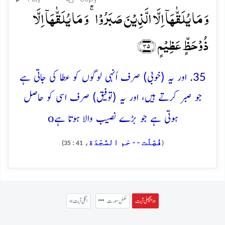
وَ مَا یُلَقّٰہَاۤ اِلَّا الَّذِیۡنَ صَبَرُوۡا ۚ وَ مَا یُلَقّٰہَاۤ اِلَّا
ذُوۡحَظٍّ عَظِیۡمٍ ﴿۳۵﴾
35. اور یہ (خوبی) صرف اُنہی لوگوں کو عطا کی جاتی ہے
جو صبر کرتے ہیں، اور یہ (توفیق) صرف اسی کو حاصل
o
ہوتی ہے جو بڑے نصیب والا ہوتا ہے
فُصِّلَت - - حٰم السَّجْدَة
، 41 : 35)
(
پچھلی آیت »
مکمل سورت
« اگلی آیت