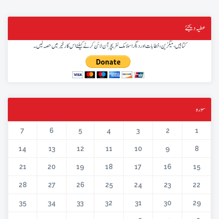
عطیہ دیجئے
کتابیں، میگزین، خطابات اور دیگر اسلامک لٹریچر آن لائن کرنے کیلئے اس کار خیر میں حصہ لیں۔
سورہ
7
6
5
4
3
2
1
14
13
12
11
10
9
8
21
20
19
18
17
16
15
28
27
26
25
24
23
22
35
34
33
32
31
30
29