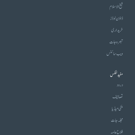
شیخ الاسلام
ڈاؤن لوڈز
خریداری
تبصرہ جات
ویب سائٹس
مفید لنکس
درود
تصانیف
ملٹی میڈیا
مجلہ جات
فلاح عامہ