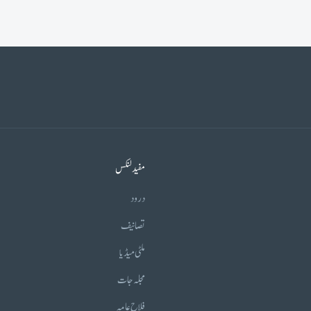
مفید لنکس
درود
تصانیف
ملٹی میڈیا
مجلہ جات
فلاح عامہ