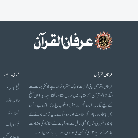
عرفان القرآن
فوری رابطے
عرفان القرآن اپنی نوعیت کا ایک منفرد ترجمہ ہے جو کئی جہات سے
شیخ الاسلام
دیگر تراجم قرآن کے مقابلہ میں نمایاں مقام رکھتا ہے۔ ہر ذہنی سطح
ڈاؤن لوڈز
کے لیے یکساں قابل فہم اور منفرد اسلوب بیان کا حامل ہے، جس
خریداری
میں بامحاورہ زبان کی سلاست اور روانی ہے۔ یہ ترجمہ ہونے کے
باوجود تفسیری شان کا بھی حامل ہے اور آیات کے مفاہیم کی وضاحت
تبصرہ جات
جاننے کے لیے قاری کو تفسیری حوالوں سے بے نیاز کر دیتا ہے۔
ویب سائٹس