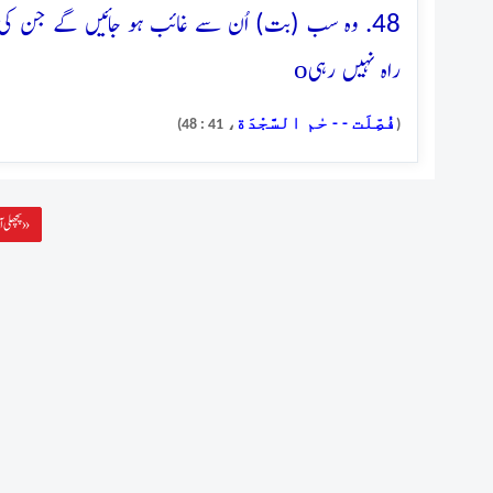
48. وہ سب (بت) اُن سے غائب ہو جائیں گے جن کی وہ
o
راہ نہیں رہی
فُصِّلَت - - حٰم السَّجْدَة
، 41 : 48)
(
پچھلی آیت »