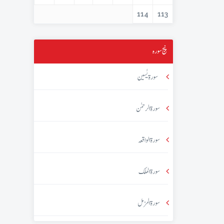
114
113
پنج سورہ
سورۃ یٰسین
سورۃ الرحمٰن
سورۃ الواقعہ
سورۃ الملک
سورۃ المزمل