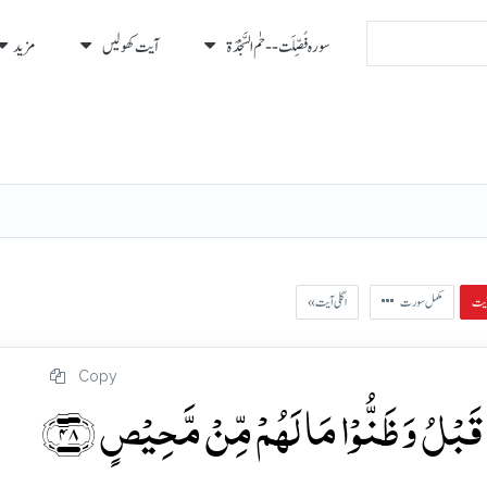
سورہ فُصِّلَت - - حٰم السَّجْدَة
آیت کھولیں
مزید
رہ
رُكوع
مکمل سورت
« اگلی آیت
Copy
َبۡلُ وَ ظَنُّوۡا مَا لَہُمۡ مِّنۡ مَّحِیۡصٍ ﴿۴۸﴾