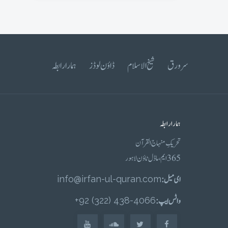
سرورق
شیخ الاسلام
ڈاؤن لوڈز
ہمارا رابطہ
ہمارا رابطہ
تحریکِ منہاج القرآن
365 ایم، ماڈل ٹاؤن لاہور
ای میل :
info@irfan-ul-quran.com
واٹس ایپ :
4066-438 (322) 92+