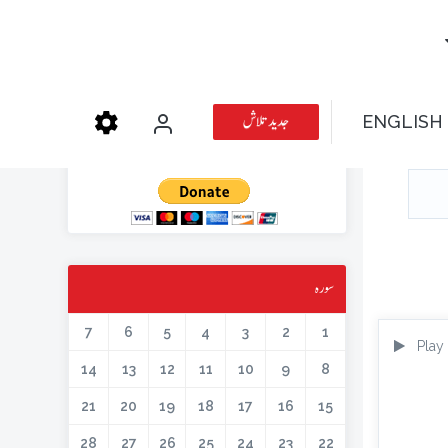
عطیہ دیجئے
جدید تلاش
ENGLISH
کتابیں، میگزین، خطابات اور دیگر اسلامک لٹریچر آن لائن کرنے کیلئے اس کار
خیر میں حصہ لیں۔
سورہ
7
6
5
4
3
2
1
Play
14
13
12
11
10
9
8
21
20
19
18
17
16
15
28
27
26
25
24
23
22