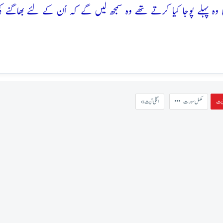
 پہلے پوجا کیا کرتے تھے وہ سمجھ لیں گے کہ اُن کے لئے بھاگنے کی
مکمل سورت
« اگلی آیت