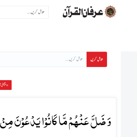
اِنتخاب سورت
اِنتخاب پا
تلاش کریں
پچھلی آیت »
وَ ضَلَّ عَنۡہُمۡ مَّا کَانُوۡا یَدۡعُوۡنَ مِنۡ ق