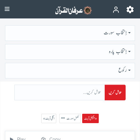
اِنتخاب سورت
اِنتخاب پارہ
رُكوع
تلاش کریں
پچھلی آیت »
مکمل سورت
« اگلی آیت
Play
Copy