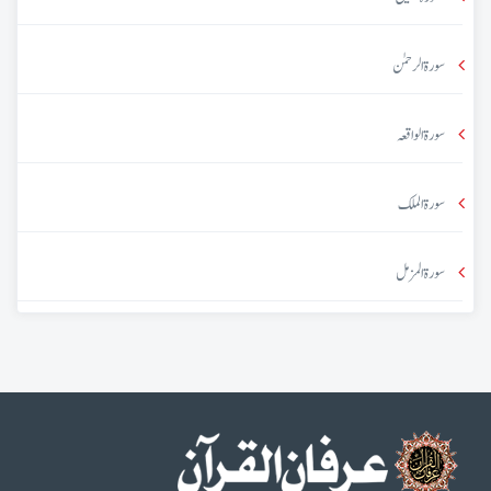
سورۃ الرحمٰن
سورۃ الواقعہ
سورۃ الملک
سورۃ المزمل