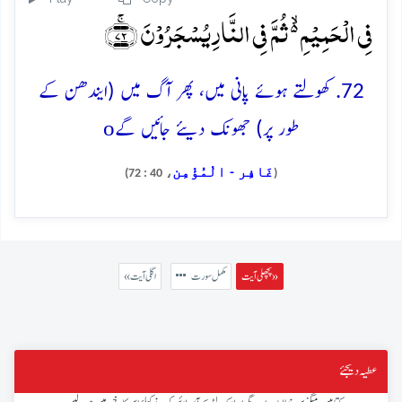
فِی الۡحَمِیۡمِ ۬ۙ ثُمَّ فِی النَّارِ یُسۡجَرُوۡنَ ﴿ۚ۷۲﴾
72. کھولتے ہوئے پانی میں، پھر آگ میں (ایندھن کے
o
طور پر) جھونک دیئے جائیں گے
غَافِر - الْمُؤْمِن
، 40 : 72)
(
پچھلی آیت »
مکمل سورت
« اگلی آیت
عطیہ دیجئے