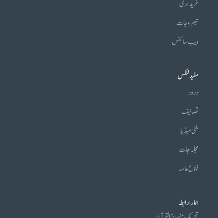
خریداری
تبصرہ جات
ویب سائٹس
مفید لنکس
درود
تصانیف
ملٹی میڈیا
مجلہ جات
فلاح عامہ
ہمارا رابطہ
تحریکِ منہاج القرآن