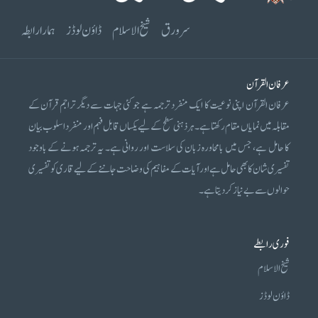
سرورق
شیخ الاسلام
ڈاؤن لوڈز
ہمارا رابطہ
عرفان القرآن
عرفان القرآن اپنی نوعیت کا ایک منفرد ترجمہ ہے جو کئی جہات سے دیگر تراجم قرآن کے
مقابلہ میں نمایاں مقام رکھتا ہے۔ ہر ذہنی سطح کے لیے یکساں قابل فہم اور منفرد اسلوب بیان
کا حامل ہے، جس میں بامحاورہ زبان کی سلاست اور روانی ہے۔ یہ ترجمہ ہونے کے باوجود
تفسیری شان کا بھی حامل ہے اور آیات کے مفاہیم کی وضاحت جاننے کے لیے قاری کو تفسیری
حوالوں سے بے نیاز کر دیتا ہے۔
فوری رابطے
شیخ الاسلام
ڈاؤن لوڈز