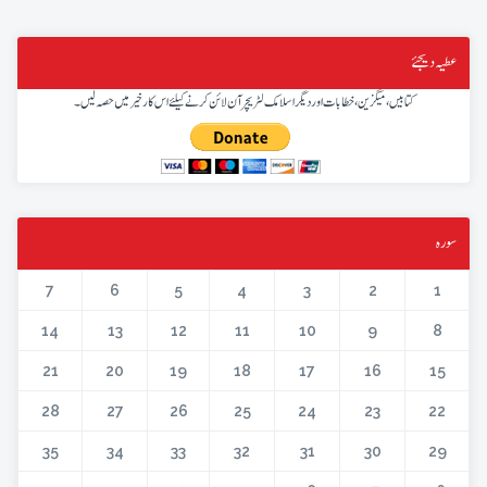
عطیہ دیجئے
کتابیں، میگزین، خطابات اور دیگر اسلامک لٹریچر آن لائن کرنے کیلئے اس کار خیر میں حصہ لیں۔
سورہ
7
6
5
4
3
2
1
14
13
12
11
10
9
8
21
20
19
18
17
16
15
28
27
26
25
24
23
22
35
34
33
32
31
30
29