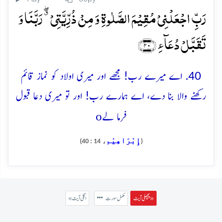
رَبِّ اجۡعَلۡنِیۡ مُقِیۡمَ الصَّلٰوۃِ وَ مِنۡ ذُرِّیَّتِیۡ ٭ۖ رَبَّنَا وَ
تَقَبَّلۡ دُعَآءِ ﴿۴۰﴾
40. اے میرے رب! مجھے اور میری اولاد کو نماز قائم
رکھنے والا بنا دے، اے ہمارے رب! اور تو میری دعا قبول
o
فرما لے
إِبْرَاهِيْم
، 14 : 40)
(
پچھلی آیت »
مکمل سورت
« اگلی آیت