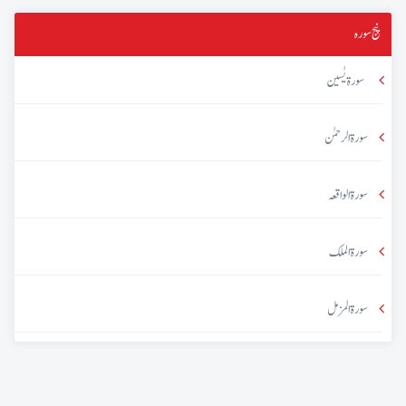
پنج سورہ
سورۃ یٰسین
سورۃ الرحمٰن
سورۃ الواقعہ
سورۃ الملک
سورۃ المزمل