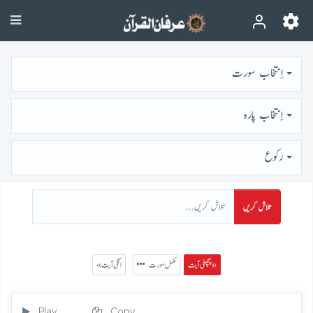
اِنتخاب سورت
اِنتخاب پارہ
رُكوع
تلاش کریں
پچھلی آیت »
مکمل سورت
« اگلی آیت
Play
Copy