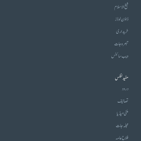
شیخ الاسلام
ڈاؤن لوڈز
خریداری
تبصرہ جات
ویب سائٹس
مفید لنکس
درود
تصانیف
ملٹی میڈیا
مجلہ جات
فلاح عامہ