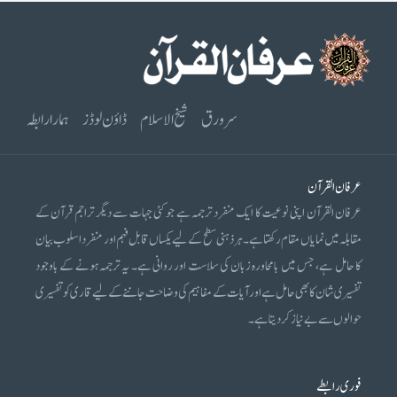
سرورق
شیخ الاسلام
ڈاؤن لوڈز
ہمارا رابطہ
عرفان القرآن
عرفان القرآن اپنی نوعیت کا ایک منفرد ترجمہ ہے جو کئی جہات سے دیگر تراجم قرآن کے
مقابلہ میں نمایاں مقام رکھتا ہے۔ ہر ذہنی سطح کے لیے یکساں قابل فہم اور منفرد اسلوب بیان
کا حامل ہے، جس میں بامحاورہ زبان کی سلاست اور روانی ہے۔ یہ ترجمہ ہونے کے باوجود
تفسیری شان کا بھی حامل ہے اور آیات کے مفاہیم کی وضاحت جاننے کے لیے قاری کو تفسیری
حوالوں سے بے نیاز کر دیتا ہے۔
فوری رابطے