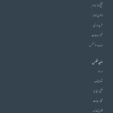
شیخ الاسلام
ڈاؤن لوڈز
خریداری
تبصرہ جات
ویب سائٹس
مفید لنکس
درود
تصانیف
ملٹی میڈیا
مجلہ جات
فلاح عامہ