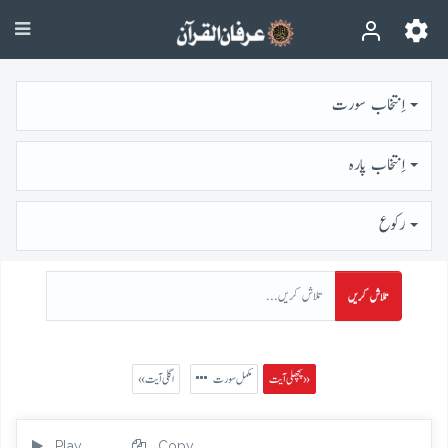
اِنتخاب سورت
اِنتخاب پارہ
رُكوع
تلاش کریں
پچھلی آیت »
مکمل سورت
« اگلی آیت
Play
Copy