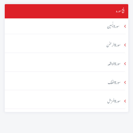
پنج سورہ
سورۃ یٰسین
سورۃ الرحمٰن
سورۃ الواقعہ
سورۃ الملک
سورۃ المزمل