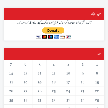
عطیہ دیجئے
کتابیں، میگزین، خطابات اور دیگر اسلامک لٹریچر آن لائن کرنے کیلئے اس کار خیر میں حصہ لیں۔
سورہ
7
6
5
4
3
2
1
14
13
12
11
10
9
8
21
20
19
18
17
16
15
28
27
26
25
24
23
22
35
34
33
32
31
30
29