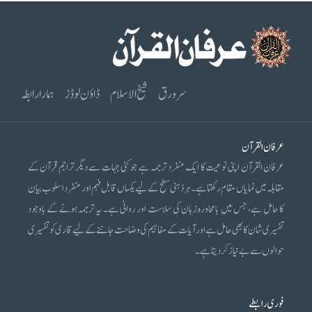
سرورق
شیخ الاسلام
ڈاؤن لوڈز
ہمارا رابطہ
عرفان القرآن
عرفان القرآن اپنی نوعیت کا ایک منفرد ترجمہ ہے جو کئی جہات سے دیگر تراجم قرآن کے
مقابلہ میں نمایاں مقام رکھتا ہے۔ ہر ذہنی سطح کے لیے یکساں قابل فہم اور منفرد اسلوب بیان
کا حامل ہے، جس میں بامحاورہ زبان کی سلاست اور روانی ہے۔ یہ ترجمہ ہونے کے باوجود
تفسیری شان کا بھی حامل ہے اور آیات کے مفاہیم کی وضاحت جاننے کے لیے قاری کو تفسیری
حوالوں سے بے نیاز کر دیتا ہے۔
فوری رابطے