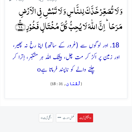
وَ لَا تُصَعِّرۡ خَدَّکَ لِلنَّاسِ وَ لَا تَمۡشِ فِی الۡاَرۡضِ
مَرَحًا ؕ اِنَّ اللّٰہَ لَا یُحِبُّ کُلَّ مُخۡتَالٍ فَخُوۡرٍ ﴿ۚ۱۸﴾
18. اور لوگوں سے (غرور کے ساتھ) اپنا رخ نہ پھیر،
اور زمین پر اکڑ کر مت چل، بیشک اللہ ہر متکبّر، اِترا کر
o
چلنے والے کو ناپسند فرماتا ہے
لُقْمَان
، 31 : 18)
(
پچھلی آیت »
مکمل سورت
« اگلی آیت