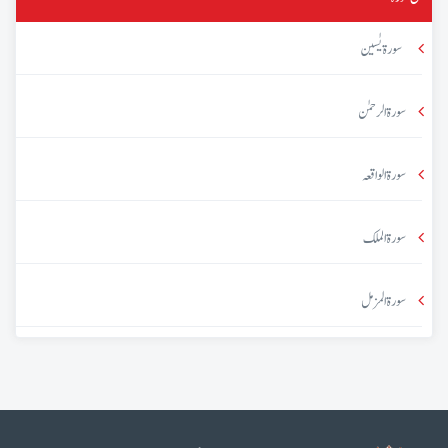
سورۃ یٰسین
سورۃ الرحمٰن
سورۃ الواقعہ
سورۃ الملک
سورۃ المزمل