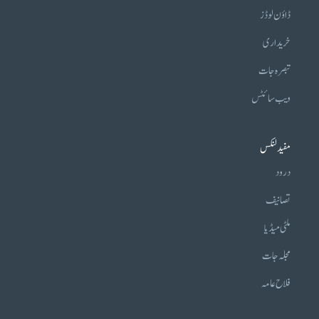
ڈاؤن لوڈز
خریداری
تبصرہ جات
ویب سائٹس
مفید لنکس
درود
تصانیف
ملٹی میڈیا
مجلہ جات
فلاح عامہ