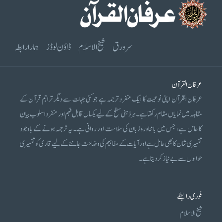
سرورق
شیخ الاسلام
ڈاؤن لوڈز
ہمارا رابطہ
عرفان القرآن
عرفان القرآن اپنی نوعیت کا ایک منفرد ترجمہ ہے جو کئی جہات سے دیگر تراجم قرآن کے
مقابلہ میں نمایاں مقام رکھتا ہے۔ ہر ذہنی سطح کے لیے یکساں قابل فہم اور منفرد اسلوب بیان
کا حامل ہے، جس میں بامحاورہ زبان کی سلاست اور روانی ہے۔ یہ ترجمہ ہونے کے باوجود
تفسیری شان کا بھی حامل ہے اور آیات کے مفاہیم کی وضاحت جاننے کے لیے قاری کو تفسیری
حوالوں سے بے نیاز کر دیتا ہے۔
فوری رابطے
شیخ الاسلام