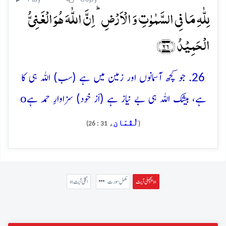
لِلّٰہِ مَا فِی السَّمٰوٰتِ وَ الۡاَرۡضِ ؕ اِنَّ اللّٰہَ ہُوَ الۡغَنِیُّ
الۡحَمِیۡدُ ﴿۲۶﴾
26. جو کچھ آسمانوں اور زمین میں ہے (سب) اللہ ہی کا
o
ہے، بیشک اللہ ہی بے نیاز ہے (اَز خود) سزاوارِ حمد ہے
لُقْمَان
، 31 : 26)
(
پچھلی آیت »
مکمل سورت
« اگلی آیت