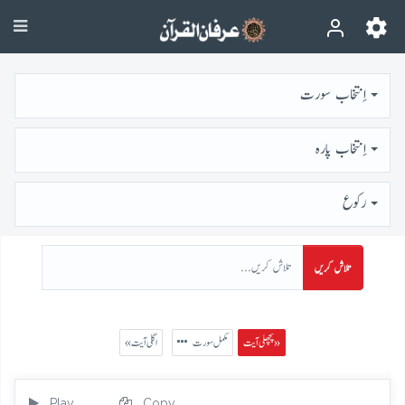
اِنتخاب سورت
اِنتخاب پارہ
رُكوع
تلاش کریں
پچھلی آیت »
مکمل سورت
« اگلی آیت
Play
Copy