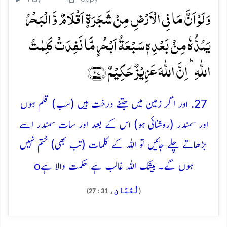
وَ لَوۡ اَنَّ مَا فِی الۡاَرۡضِ مِنۡ شَجَرَۃٍ اَقۡلَامٌ وَّ الۡبَحۡرُ
یَمُدُّہٗ مِنۡۢ بَعۡدِہٖ سَبۡعَۃُ اَبۡحُرٍ مَّا نَفِدَتۡ کَلِمٰتُ
اللّٰہِ ؕ اِنَّ اللّٰہَ عَزِیۡزٌ حَکِیۡمٌ ﴿۲۷﴾
27. اور اگر زمین میں جتنے درخت ہیں (سب) قلم ہوں
اور سمندر (روشنائی ہو) اس کے بعد اور سات سمندر اسے
بڑھاتے چلے جائیں تو اللہ کے کلمات (تب بھی) ختم نہیں
o
ہوں گے۔ بیشک اللہ غالب ہے حکمت والا ہے
لُقْمَان
، 31 : 27)
(