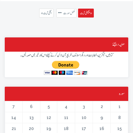
پچھلی آیت »
مکمل سورت
« اگلی آیت
عطیہ دیجئے
کتابیں، میگزین، خطابات اور دیگر اسلامک لٹریچر آن لائن کرنے کیلئے اس کار خیر میں حصہ لیں۔
سورہ
7
6
5
4
3
2
1
14
13
12
11
10
9
8
21
20
19
18
17
16
15