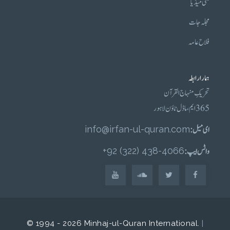
ملٹی میڈیا
مجلہ جات
فلاح عامہ
ہمارا رابطہ
تحریکِ منہاج القرآن
365 ایم، ماڈل ٹاؤن لاہور
ای میل :
info@irfan-ul-quran.com
واٹس ایپ :
4066-438 (322) 92+
© 1994 - 2026 Minhaj-ul-Quran International.
|