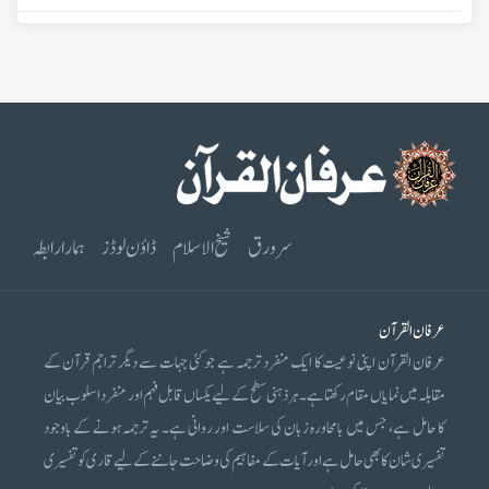
سرورق
شیخ الاسلام
ڈاؤن لوڈز
ہمارا رابطہ
عرفان القرآن
عرفان القرآن اپنی نوعیت کا ایک منفرد ترجمہ ہے جو کئی جہات سے دیگر تراجم قرآن کے
مقابلہ میں نمایاں مقام رکھتا ہے۔ ہر ذہنی سطح کے لیے یکساں قابل فہم اور منفرد اسلوب بیان
کا حامل ہے، جس میں بامحاورہ زبان کی سلاست اور روانی ہے۔ یہ ترجمہ ہونے کے باوجود
تفسیری شان کا بھی حامل ہے اور آیات کے مفاہیم کی وضاحت جاننے کے لیے قاری کو تفسیری