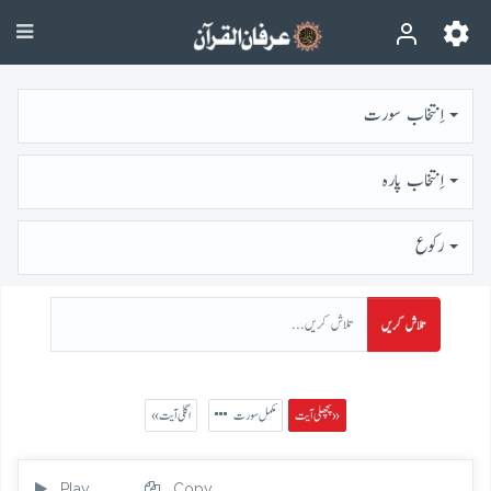
اِنتخاب سورت
اِنتخاب پارہ
رُكوع
تلاش کریں
پچھلی آیت »
مکمل سورت
« اگلی آیت
Play
Copy