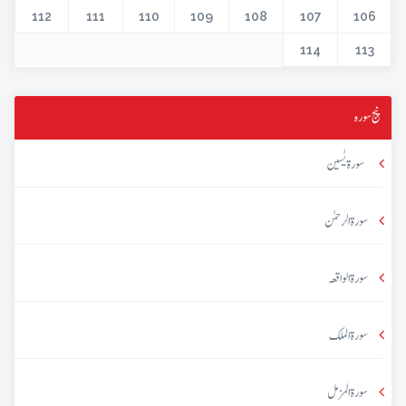
112
111
110
109
108
107
106
114
113
پنج سورہ
سورۃ یٰسین
سورۃ الرحمٰن
سورۃ الواقعہ
سورۃ الملک
سورۃ المزمل