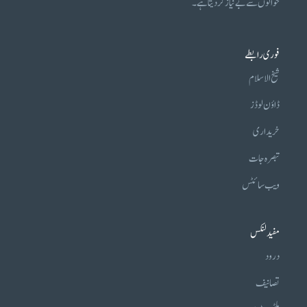
حوالوں سے بے نیاز کر دیتا ہے۔
فوری رابطے
شیخ الاسلام
ڈاؤن لوڈز
خریداری
تبصرہ جات
ویب سائٹس
مفید لنکس
درود
تصانیف