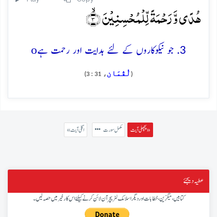
ہُدًی وَّ رَحۡمَۃً لِّلۡمُحۡسِنِیۡنَ ۙ﴿۳﴾
o
3. جو نیکوکاروں کے لئے ہدایت اور رحمت ہے
لُقْمَان
، 31 : 3)
(
پچھلی آیت »
مکمل سورت
« اگلی آیت
عطیہ دیجئے
کتابیں، میگزین، خطابات اور دیگر اسلامک لٹریچر آن لائن کرنے کیلئے اس کار خیر میں حصہ لیں۔