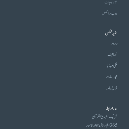
تبصرہ جات
ویب سائٹس
مفید لنکس
درود
تصانیف
ملٹی میڈیا
مجلہ جات
فلاح عامہ
ہمارا رابطہ
تحریکِ منہاج القرآن
365 ایم، ماڈل ٹاؤن لاہور