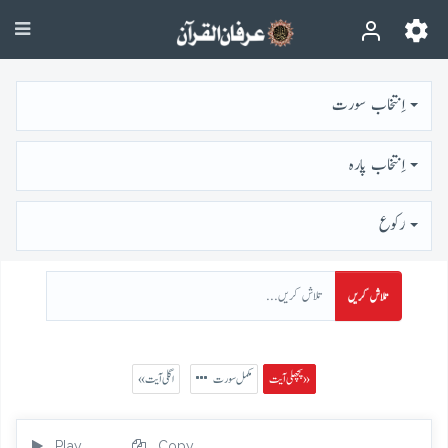
اِنتخاب سورت
اِنتخاب پارہ
رُكوع
تلاش کریں
پچھلی آیت »
مکمل سورت
« اگلی آیت
Play
Copy