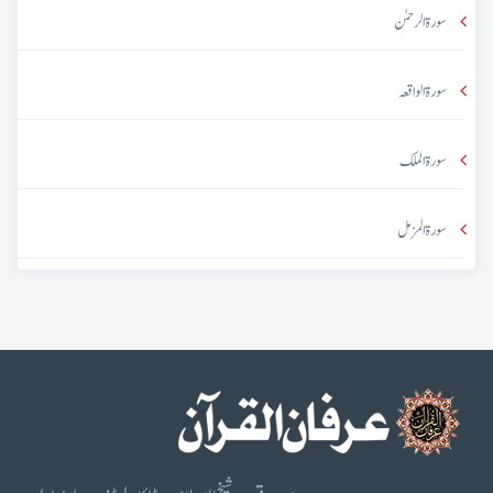
سورۃ الرحمٰن
سورۃ الواقعہ
سورۃ الملک
سورۃ المزمل