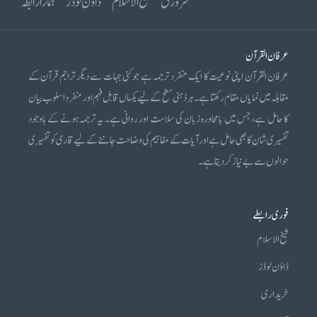
سرورق
شیخ الاسلام
ڈاؤن لوڈز
ہمارا رابطہ
عرفان القرآن
عرفان القرآن اپنی نوعیت کا ایک منفرد ترجمہ ہے جو کئی جہات سے دیگر تراجم قرآن کے
مقابلہ میں نمایاں مقام رکھتا ہے۔ ہر ذہنی سطح کے لیے یکساں قابل فہم اور منفرد اسلوب بیان
کا حامل ہے، جس میں بامحاورہ زبان کی سلاست اور روانی ہے۔ یہ ترجمہ ہونے کے باوجود
تفسیری شان کا بھی حامل ہے اور آیات کے مفاہیم کی وضاحت جاننے کے لیے قاری کو تفسیری
حوالوں سے بے نیاز کر دیتا ہے۔
فوری رابطے
شیخ الاسلام
ڈاؤن لوڈز
خریداری