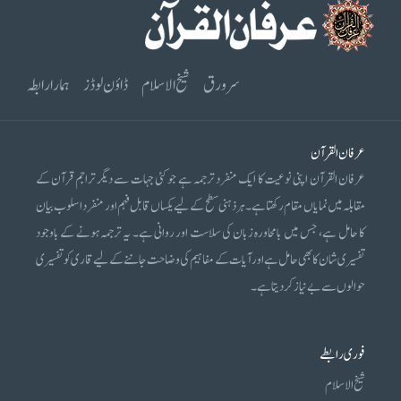
سرورق
شیخ الاسلام
ڈاؤن لوڈز
ہمارا رابطہ
عرفان القرآن
عرفان القرآن اپنی نوعیت کا ایک منفرد ترجمہ ہے جو کئی جہات سے دیگر تراجم قرآن کے
مقابلہ میں نمایاں مقام رکھتا ہے۔ ہر ذہنی سطح کے لیے یکساں قابل فہم اور منفرد اسلوب بیان
کا حامل ہے، جس میں بامحاورہ زبان کی سلاست اور روانی ہے۔ یہ ترجمہ ہونے کے باوجود
تفسیری شان کا بھی حامل ہے اور آیات کے مفاہیم کی وضاحت جاننے کے لیے قاری کو تفسیری
حوالوں سے بے نیاز کر دیتا ہے۔
فوری رابطے
شیخ الاسلام