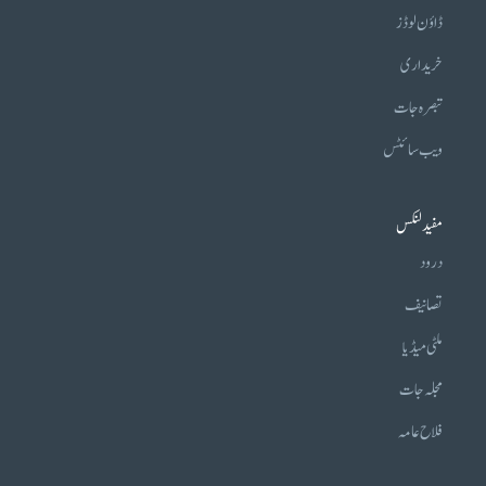
ڈاؤن لوڈز
خریداری
تبصرہ جات
ویب سائٹس
مفید لنکس
درود
تصانیف
ملٹی میڈیا
مجلہ جات
فلاح عامہ