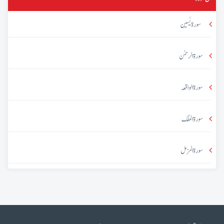
سورۃ یٰسین
سورۃ الرحمٰن
سورۃ الواقعہ
سورۃ الملک
سورۃ المزمل