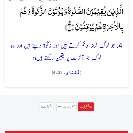
الَّذِیۡنَ یُقِیۡمُوۡنَ الصَّلٰوۃَ وَ یُؤۡتُوۡنَ الزَّکٰوۃَ وَ ہُمۡ
بِالۡاٰخِرَۃِ ہُمۡ یُوۡقِنُوۡنَ ؕ﴿۴﴾
4. جو لوگ نماز قائم کرتے ہیں اور زکوٰۃ دیتے ہیں اور وہ
o
لوگ جو آخرت پر یقین رکھتے ہیں
لُقْمَان
، 31 : 4)
(
پچھلی آیت »
مکمل سورت
« اگلی آیت