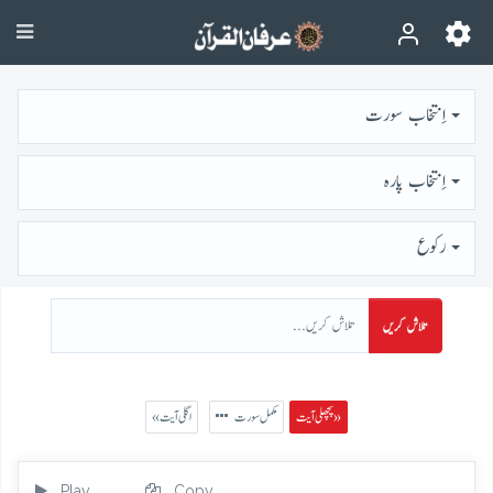
اِنتخاب سورت
اِنتخاب پارہ
رُكوع
تلاش کریں
پچھلی آیت »
مکمل سورت
« اگلی آیت
Play
Copy