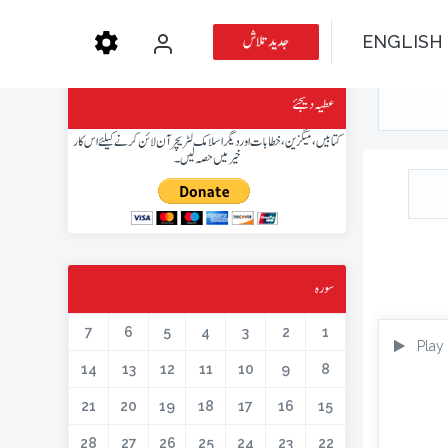
جدید تلاش
ENGLISH
عطیہ دیجئے
کتابیں، میگزین، خطابات اور دیگر اسلامک لٹریچر آن لائن کرنے کیلئے اس کار
خیر میں حصہ لیں۔
سورہ
7
6
5
4
3
2
1
Play
14
13
12
11
10
9
8
21
20
19
18
17
16
15
28
27
26
25
24
23
22