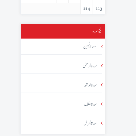
114
113
پنج سورہ
سورۃ یٰسین
سورۃ الرحمٰن
سورۃ الواقعہ
سورۃ الملک
سورۃ المزمل