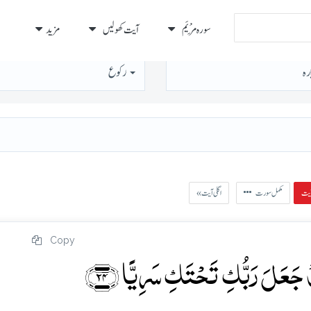
سورہ مَرْيَم
آیت کھولیں
مزید
رہ
رُكوع
مکمل سورت
« اگلی آیت
Copy
ۡ جَعَلَ رَبُّکِ تَحۡتَکِ سَرِیًّا ﴿۲۴﴾