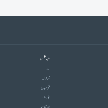
مفید لنکس
درود
تصانیف
ملٹی میڈیا
مجلہ جات
فلاح عامہ