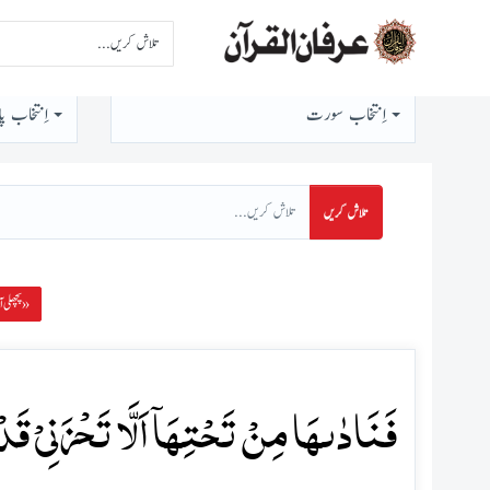
اِنتخاب سورت
اِنتخاب پا
تلاش کریں
پچھلی آیت »
فَنَادٰىہَا مِنۡ تَحۡتِہَاۤ اَلَّا تَحۡزَنِیۡ قَد