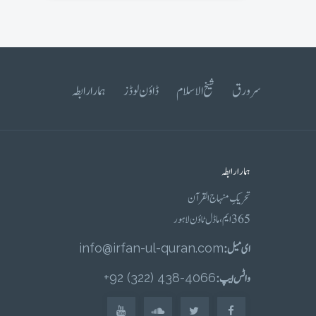
سرورق
شیخ الاسلام
ڈاؤن لوڈز
ہمارا رابطہ
ہمارا رابطہ
تحریکِ منہاج القرآن
365 ایم، ماڈل ٹاؤن لاہور
ای میل :
info@irfan-ul-quran.com
واٹس ایپ :
4066-438 (322) 92+