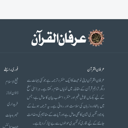
عرفان القرآن
فوری رابطے
عرفان القرآن اپنی نوعیت کا ایک منفرد ترجمہ ہے جو کئی جہات سے
شیخ الاسلام
دیگر تراجم قرآن کے مقابلہ میں نمایاں مقام رکھتا ہے۔ ہر ذہنی سطح
ڈاؤن لوڈز
کے لیے یکساں قابل فہم اور منفرد اسلوب بیان کا حامل ہے، جس
خریداری
میں بامحاورہ زبان کی سلاست اور روانی ہے۔ یہ ترجمہ ہونے کے
باوجود تفسیری شان کا بھی حامل ہے اور آیات کے مفاہیم کی وضاحت
تبصرہ جات
جاننے کے لیے قاری کو تفسیری حوالوں سے بے نیاز کر دیتا ہے۔
ویب سائٹس