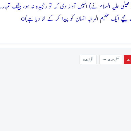
عیسٰی علیہ السلام نے) انہیں آواز دی کہ تو رنجیدہ نہ ہو، بیشک تم
o
چے ایک عظیم المرتبہ انسان کو پیدا کر کے لٹا دیا ہے)
مکمل سورت
« اگلی آیت