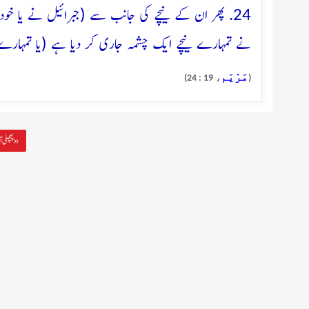
24. پھر ان کے نیچے کی جانب سے (جبرائیل نے یا خود 
نے تمہارے نیچے ایک چشمہ جاری کر دیا ہے (یا تمہارے نی
مَرْيَم
، 19 : 24)
(
پچھلی آیت »