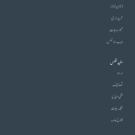
ڈاؤن لوڈز
خریداری
تبصرہ جات
ویب سائٹس
مفید لنکس
درود
تصانیف
ملٹی میڈیا
مجلہ جات
فلاح عامہ