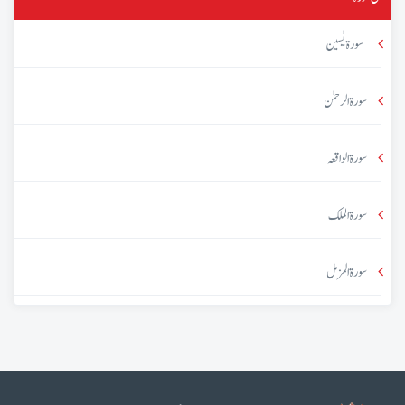
سورۃ یٰسین
سورۃ الرحمٰن
سورۃ الواقعہ
سورۃ الملک
سورۃ المزمل