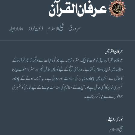
سرورق
شیخ الاسلام
ڈاؤن لوڈز
ہمارا رابطہ
عرفان القرآن
عرفان القرآن اپنی نوعیت کا ایک منفرد ترجمہ ہے جو کئی جہات سے دیگر تراجم قرآن کے
مقابلہ میں نمایاں مقام رکھتا ہے۔ ہر ذہنی سطح کے لیے یکساں قابل فہم اور منفرد اسلوب بیان
کا حامل ہے، جس میں بامحاورہ زبان کی سلاست اور روانی ہے۔ یہ ترجمہ ہونے کے باوجود
تفسیری شان کا بھی حامل ہے اور آیات کے مفاہیم کی وضاحت جاننے کے لیے قاری کو تفسیری
حوالوں سے بے نیاز کر دیتا ہے۔
فوری رابطے
شیخ الاسلام