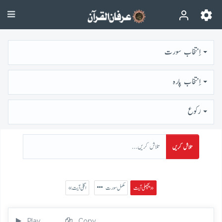
اِنتخاب سورت
اِنتخاب پارہ
رُكوع
تلاش کریں
پچھلی آیت »
مکمل سورت
« اگلی آیت
Play
Copy