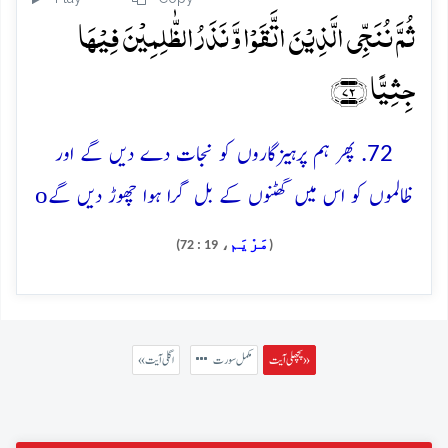
ثُمَّ نُنَجِّی الَّذِیۡنَ اتَّقَوۡا وَّ نَذَرُ الظّٰلِمِیۡنَ فِیۡہَا
جِثِیًّا ﴿۷۲﴾
72. پھر ہم پرہیزگاروں کو نجات دے دیں گے اور
o
ظالموں کو اس میں گھٹنوں کے بل گرا ہوا چھوڑ دیں گے
مَرْيَم
، 19 : 72)
(
پچھلی آیت »
مکمل سورت
« اگلی آیت