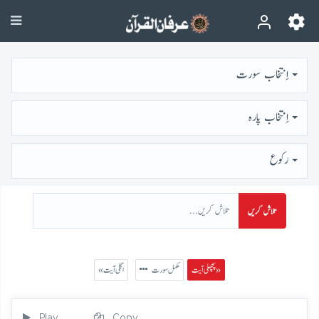
اِنتخاب سورت
اِنتخاب پارہ
رُكوع
تلاش کریں
پچھلی آیت »
مکمل سورت
« اگلی آیت
Play
Copy