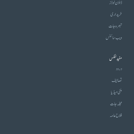
ڈاؤن لوڈز
خریداری
تبصرہ جات
ویب سائٹس
مفید لنکس
درود
تصانیف
ملٹی میڈیا
مجلہ جات
فلاح عامہ