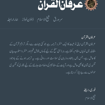
سرورق
شیخ الاسلام
ڈاؤن لوڈز
ہمارا رابطہ
عرفان القرآن
عرفان القرآن اپنی نوعیت کا ایک منفرد ترجمہ ہے جو کئی جہات سے دیگر تراجم قرآن کے
مقابلہ میں نمایاں مقام رکھتا ہے۔ ہر ذہنی سطح کے لیے یکساں قابل فہم اور منفرد اسلوب بیان
کا حامل ہے، جس میں بامحاورہ زبان کی سلاست اور روانی ہے۔ یہ ترجمہ ہونے کے باوجود
تفسیری شان کا بھی حامل ہے اور آیات کے مفاہیم کی وضاحت جاننے کے لیے قاری کو تفسیری
حوالوں سے بے نیاز کر دیتا ہے۔
فوری رابطے
شیخ الاسلام