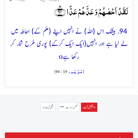
لَقَدۡ اَحۡصٰہُمۡ وَ عَدَّہُمۡ عَدًّا ﴿ؕ۹۴﴾
94. بیشک اس (اللہ) نے انہیں اپنے (علم کے) احاطہ میں
لے لیا ہے اور انہیں(ایک ایک کرکے) پوری طرح شمار کر
o
رکھا ہے
مَرْيَم
، 19 : 94)
(
پچھلی آیت »
مکمل سورت
« اگلی آیت