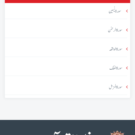
سورۃ یٰسین
سورۃ الرحمٰن
سورۃ الواقعہ
سورۃ الملک
سورۃ المزمل