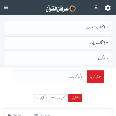
اِنتخاب سورت
اِنتخاب پارہ
رُكوع
تلاش کریں
پچھلی آیت »
مکمل سورت
« اگلی آیت
Play
Copy