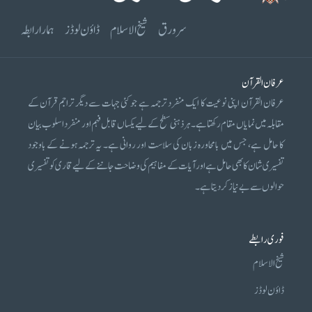
سرورق
شیخ الاسلام
ڈاؤن لوڈز
ہمارا رابطہ
عرفان القرآن
عرفان القرآن اپنی نوعیت کا ایک منفرد ترجمہ ہے جو کئی جہات سے دیگر تراجم قرآن کے
مقابلہ میں نمایاں مقام رکھتا ہے۔ ہر ذہنی سطح کے لیے یکساں قابل فہم اور منفرد اسلوب بیان
کا حامل ہے، جس میں بامحاورہ زبان کی سلاست اور روانی ہے۔ یہ ترجمہ ہونے کے باوجود
تفسیری شان کا بھی حامل ہے اور آیات کے مفاہیم کی وضاحت جاننے کے لیے قاری کو تفسیری
حوالوں سے بے نیاز کر دیتا ہے۔
فوری رابطے
شیخ الاسلام
ڈاؤن لوڈز