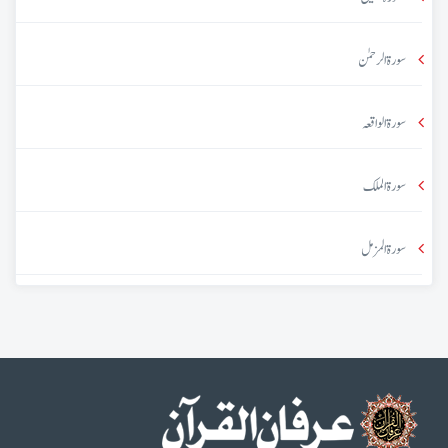
سورۃ الرحمٰن
سورۃ الواقعہ
سورۃ الملک
سورۃ المزمل