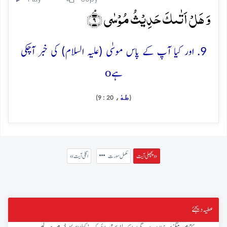
وَ ہَلۡ اَتٰىکَ حَدِیۡثُ مُوۡسٰی ۘ﴿۹﴾
9. اور کیا آپ کے پاس موسٰی (علیہ السلام) کی خبر آچکی
o
ہے
طهٰ
، 20 : 9)
(
پچھلی آیت »
مکمل سورت
« اگلی آیت
عطیہ دیجئے