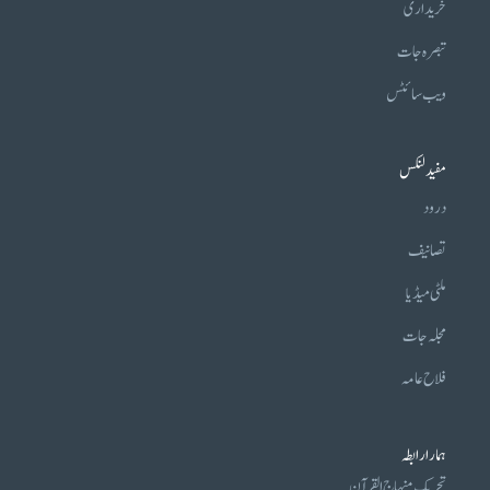
خریداری
تبصرہ جات
ویب سائٹس
مفید لنکس
درود
تصانیف
ملٹی میڈیا
مجلہ جات
فلاح عامہ
ہمارا رابطہ
تحریکِ منہاج القرآن