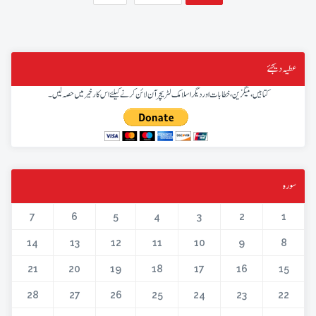
عطیہ دیجئے
کتابیں، میگزین، خطابات اور دیگر اسلامک لٹریچر آن لائن کرنے کیلئے اس کار خیر میں حصہ لیں۔
سورہ
7
6
5
4
3
2
1
14
13
12
11
10
9
8
21
20
19
18
17
16
15
28
27
26
25
24
23
22