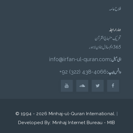
فلاح عامہ
ہمارا رابطہ
تحریکِ منہاج القرآن
365 ایم، ماڈل ٹاؤن لاہور
ای میل :
info@irfan-ul-quran.com
واٹس ایپ :
4066-438 (322) 92+
© 1994 - 2026 Minhaj-ul-Quran International.
|
Developed By: Minhaj Internet Bureau - MIB