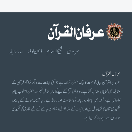
سرورق
شیخ الاسلام
ڈاؤن لوڈز
ہمارا رابطہ
عرفان القرآن
عرفان القرآن اپنی نوعیت کا ایک منفرد ترجمہ ہے جو کئی جہات سے دیگر تراجم قرآن کے
مقابلہ میں نمایاں مقام رکھتا ہے۔ ہر ذہنی سطح کے لیے یکساں قابل فہم اور منفرد اسلوب بیان
کا حامل ہے، جس میں بامحاورہ زبان کی سلاست اور روانی ہے۔ یہ ترجمہ ہونے کے باوجود
تفسیری شان کا بھی حامل ہے اور آیات کے مفاہیم کی وضاحت جاننے کے لیے قاری کو تفسیری
حوالوں سے بے نیاز کر دیتا ہے۔