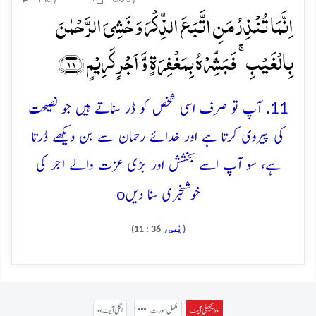
اِنَّمَا تُنۡذِرُ مَنِ اتَّبَعَ الذِّکۡرَ وَ خَشِیَ الرَّحۡمٰنَ
بِالۡغَیۡبِ ۚ فَبَشِّرۡہُ بِمَغۡفِرَۃٍ وَّ اَجۡرٍ کَرِیۡمٍ ﴿۱۱﴾
11. آپ تو صرف اسی شخص کو ڈر سناتے ہیں جو نصیحت
کی پیروی کرتا ہے اور خدائے رحمان سے بن دیکھے ڈرتا
ہے، سو آپ اسے بخشش اور بڑی عزت والے اجر کی
o
خوشخبری سنا دیں
يٰس
، 36 : 11)
(
پچھلی آیت »
مکمل سورت
« اگلی آیت