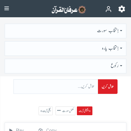
اِنتخاب سورت
اِنتخاب پارہ
رُكوع
تلاش کریں
پچھلی آیت »
مکمل سورت
« اگلی آیت
Play
Copy