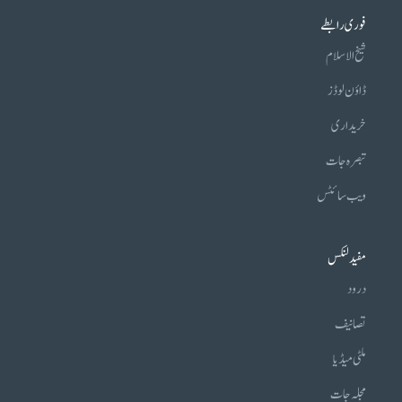
فوری رابطے
شیخ الاسلام
ڈاؤن لوڈز
خریداری
تبصرہ جات
ویب سائٹس
مفید لنکس
درود
تصانیف
ملٹی میڈیا
مجلہ جات