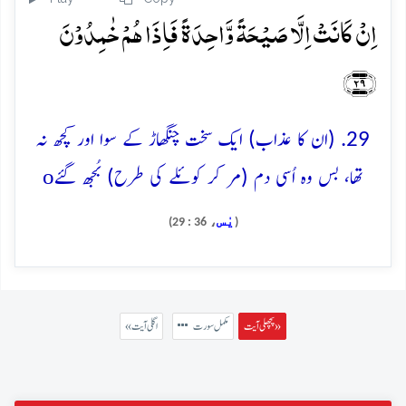
اِنۡ کَانَتۡ اِلَّا صَیۡحَۃً وَّاحِدَۃً فَاِذَا ہُمۡ خٰمِدُوۡنَ
﴿۲۹﴾
29. (ان کا عذاب) ایک سخت چنگھاڑ کے سوا اور کچھ نہ
o
تھا، بس وہ اُسی دم (مر کر کوئلے کی طرح) بُجھ گئے
يٰس
، 36 : 29)
(
پچھلی آیت »
مکمل سورت
« اگلی آیت