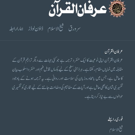
سرورق
شیخ الاسلام
ڈاؤن لوڈز
ہمارا رابطہ
عرفان القرآن
عرفان القرآن اپنی نوعیت کا ایک منفرد ترجمہ ہے جو کئی جہات سے دیگر تراجم قرآن کے
مقابلہ میں نمایاں مقام رکھتا ہے۔ ہر ذہنی سطح کے لیے یکساں قابل فہم اور منفرد اسلوب بیان
کا حامل ہے، جس میں بامحاورہ زبان کی سلاست اور روانی ہے۔ یہ ترجمہ ہونے کے باوجود
تفسیری شان کا بھی حامل ہے اور آیات کے مفاہیم کی وضاحت جاننے کے لیے قاری کو تفسیری
حوالوں سے بے نیاز کر دیتا ہے۔
فوری رابطے
شیخ الاسلام