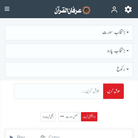
اِنتخاب سورت
اِنتخاب پارہ
رُكوع
تلاش کریں
پچھلی آیت »
مکمل سورت
« اگلی آیت
Play
Copy