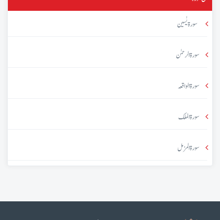
سورۃ یٰسین
سورۃ الرحمٰن
سورۃ الواقعہ
سورۃ الملک
سورۃ المزمل