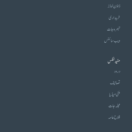
ڈاؤن لوڈز
خریداری
تبصرہ جات
ویب سائٹس
مفید لنکس
درود
تصانیف
ملٹی میڈیا
مجلہ جات
فلاح عامہ