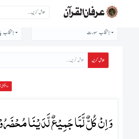
اِنتخاب سورت
اِنتخاب پا
تلاش کریں
پچھلی آیت »
وَ اِنۡ کُلٌّ لَّمَّا جَمِیۡعٌ لَّدَیۡنَا مُحۡضَرُوۡنَ