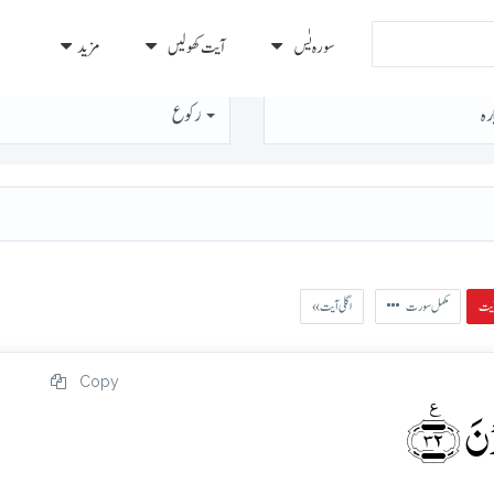
سورہ يٰس
آیت کھولیں
مزید
رہ
رُكوع
مکمل سورت
« اگلی آیت
Copy
 ﴿٪۳۲﴾