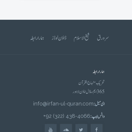
سرورق
شیخ الاسلام
ڈاؤن لوڈز
ہمارا رابطہ
ہمارا رابطہ
تحریکِ منہاج القرآن
365 ایم، ماڈل ٹاؤن لاہور
ای میل :
info@irfan-ul-quran.com
واٹس ایپ :
4066-438 (322) 92+