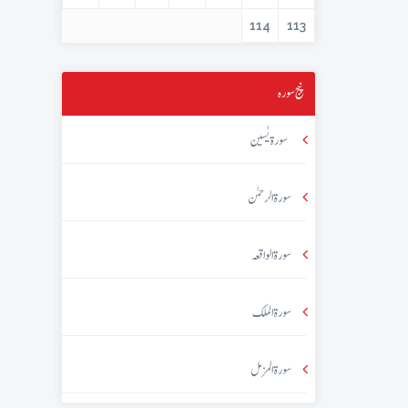
114
113
پنج سورہ
سورۃ یٰسین
سورۃ الرحمٰن
سورۃ الواقعہ
سورۃ الملک
سورۃ المزمل