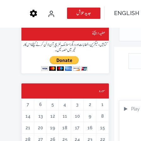
جدید تلاش
ENGLISH
عطیہ دیجئے
کتابیں، میگزین، خطابات اور دیگر اسلامک لٹریچر آن لائن کرنے کیلئے اس کار
خیر میں حصہ لیں۔
سورہ
7
6
5
4
3
2
1
Play
14
13
12
11
10
9
8
21
20
19
18
17
16
15
28
27
26
25
24
23
22