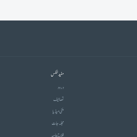
مفید لنکس
درود
تصانیف
ملٹی میڈیا
مجلہ جات
فلاح عامہ