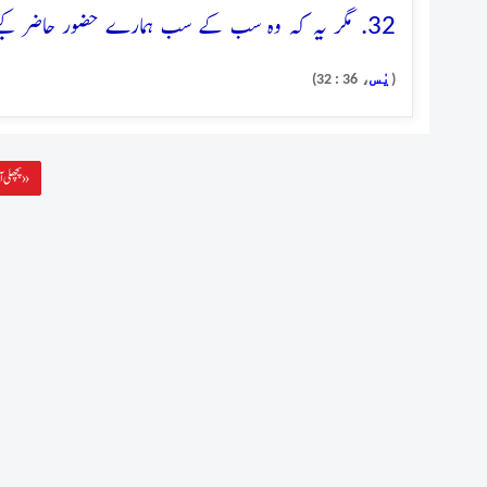
32. مگر یہ کہ وہ سب کے سب ہمارے حضور حاضر کیے جائیں گے
يٰس
، 36 : 32)
(
پچھلی آیت »