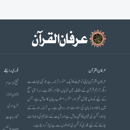
عرفان القرآن
فوری رابطے
عرفان القرآن اپنی نوعیت کا ایک منفرد ترجمہ ہے جو کئی جہات سے
شیخ الاسلام
دیگر تراجم قرآن کے مقابلہ میں نمایاں مقام رکھتا ہے۔ ہر ذہنی سطح
ڈاؤن لوڈز
کے لیے یکساں قابل فہم اور منفرد اسلوب بیان کا حامل ہے، جس
خریداری
میں بامحاورہ زبان کی سلاست اور روانی ہے۔ یہ ترجمہ ہونے کے
باوجود تفسیری شان کا بھی حامل ہے اور آیات کے مفاہیم کی وضاحت
تبصرہ جات
جاننے کے لیے قاری کو تفسیری حوالوں سے بے نیاز کر دیتا ہے۔
ویب سائٹس