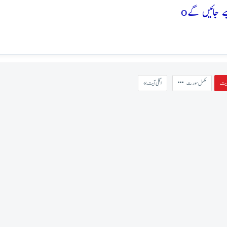
o
مکمل سورت
« اگلی آیت