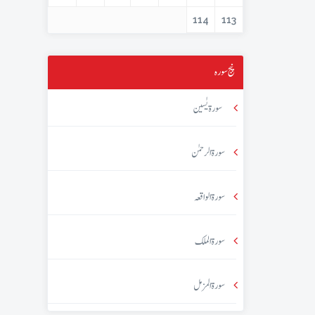
114
113
پنج سورہ
سورۃ یٰسین
سورۃ الرحمٰن
سورۃ الواقعہ
سورۃ الملک
سورۃ المزمل