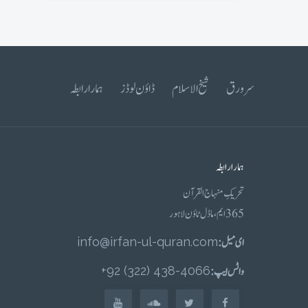
سرورق
شیخ الاسلام
ڈاؤن لوڈز
ہمارا رابطہ
ہمارا رابطہ
تحریکِ منہاج القرآن
365 ایم، ماڈل ٹاؤن لاہور
ای میل :
info@irfan-ul-quran.com
واٹس ایپ :
4066-438 (322) 92+