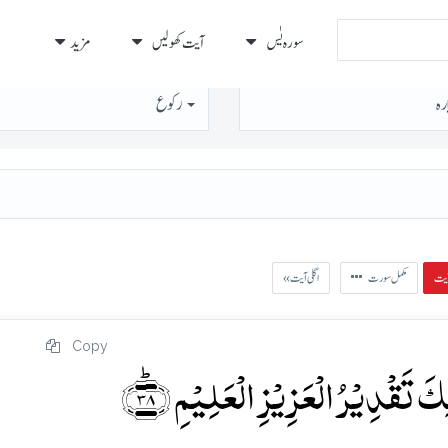
سورہ يٰس
آیت کھولیں
مزید
رہ
رُكوع
مکمل سورت
« اگلی آیت
Copy
 تَقۡدِیۡرُ الۡعَزِیۡزِ الۡعَلِیۡمِ ﴿ؕ۳۸﴾