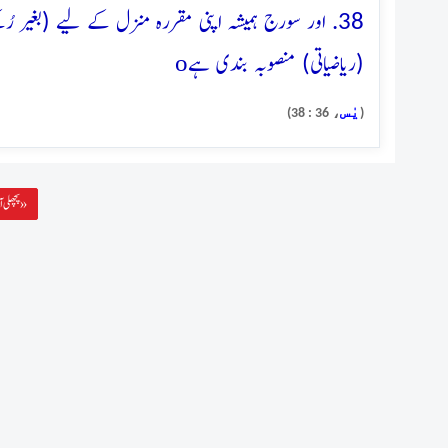
38. اور سورج ہمیشہ اپنی مقررہ منزل کے لیے (بغیر
o
(ریاضیاتی) منصوبہ بندی ہے
يٰس
، 36 : 38)
(
پچھلی آیت »