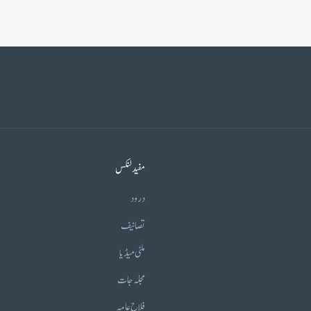
مفید لنکس
درود
تصانیف
ملٹی میڈیا
مجلہ جات
فلاح عامہ