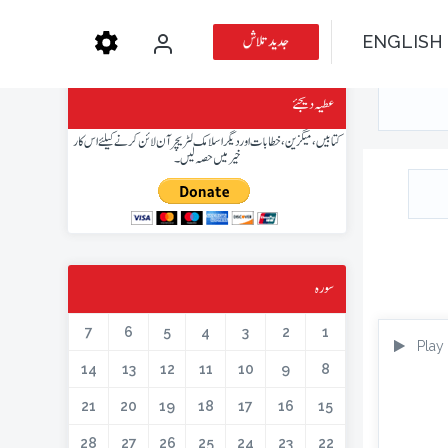
جدید تلاش
ENGLISH
عطیہ دیجئے
کتابیں، میگزین، خطابات اور دیگر اسلامک لٹریچر آن لائن کرنے کیلئے اس کار
خیر میں حصہ لیں۔
سورہ
7
6
5
4
3
2
1
Play
14
13
12
11
10
9
8
21
20
19
18
17
16
15
28
27
26
25
24
23
22