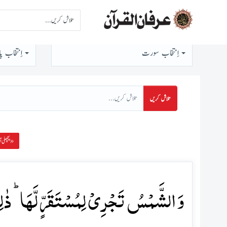
اِنتخاب سورت
اِنتخاب پا
تلاش کریں
پچھلی آیت »
وَ الشَّمۡسُ تَجۡرِیۡ لِمُسۡتَقَرٍّ لَّہَا ؕ ذٰلِکَ