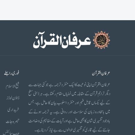
عرفان القرآن
فوری رابطے
عرفان القرآن اپنی نوعیت کا ایک منفرد ترجمہ ہے جو کئی جہات سے
شیخ الاسلام
دیگر تراجم قرآن کے مقابلہ میں نمایاں مقام رکھتا ہے۔ ہر ذہنی سطح
ڈاؤن لوڈز
کے لیے یکساں قابل فہم اور منفرد اسلوب بیان کا حامل ہے، جس
خریداری
میں بامحاورہ زبان کی سلاست اور روانی ہے۔ یہ ترجمہ ہونے کے
باوجود تفسیری شان کا بھی حامل ہے اور آیات کے مفاہیم کی وضاحت
تبصرہ جات
جاننے کے لیے قاری کو تفسیری حوالوں سے بے نیاز کر دیتا ہے۔
ویب سائٹس