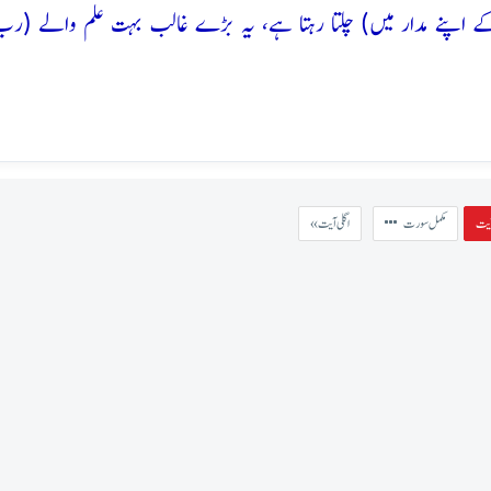
 رُکے اپنے مدار میں) چلتا رہتا ہے، یہ بڑے غالب بہت علم والے (رب
مکمل سورت
« اگلی آیت