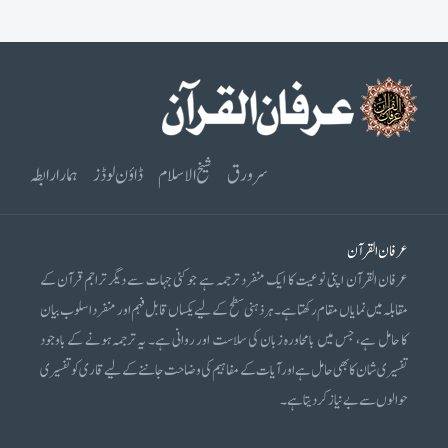
سرورق
شیخ الاسلام
ڈاؤن لوڈز
ہمارا رابطہ
عرفان القرآن
عرفان القرآن اپنی نوعیت کا ایک منفرد ترجمہ ہے جو کئی جہات سے دیگر تراجم قرآن کے
مقابلہ میں نمایاں مقام رکھتا ہے۔ ہر ذہنی سطح کے لیے یکساں قابل فہم اور منفرد اسلوب بیان
کا حامل ہے، جس میں بامحاورہ زبان کی سلاست اور روانی ہے۔ یہ ترجمہ ہونے کے باوجود
تفسیری شان کا بھی حامل ہے اور آیات کے مفاہیم کی وضاحت جاننے کے لیے قاری کو تفسیری
حوالوں سے بے نیاز کر دیتا ہے۔