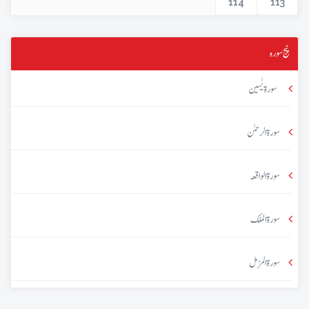
114
113
پنج سورہ
سورۃ یٰسین
سورۃ الرحمٰن
سورۃ الواقعہ
سورۃ الملک
سورۃ المزمل