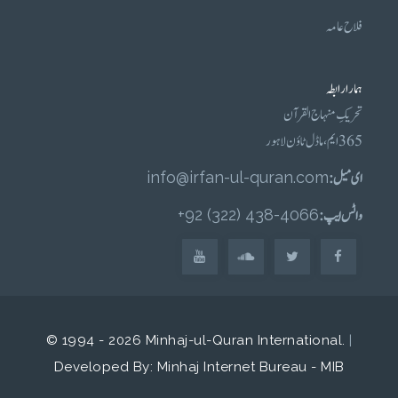
فلاح عامہ
ہمارا رابطہ
تحریکِ منہاج القرآن
365 ایم، ماڈل ٹاؤن لاہور
ای میل :
info@irfan-ul-quran.com
واٹس ایپ :
4066-438 (322) 92+
© 1994 - 2026 Minhaj-ul-Quran International.
|
Developed By: Minhaj Internet Bureau - MIB