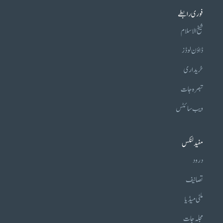
فوری رابطے
شیخ الاسلام
ڈاؤن لوڈز
خریداری
تبصرہ جات
ویب سائٹس
مفید لنکس
درود
تصانیف
ملٹی میڈیا
مجلہ جات