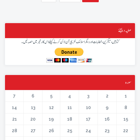
عطیہ دیجئے
کتابیں، میگزین، خطابات اور دیگر اسلامک لٹریچر آن لائن کرنے کیلئے اس کار خیر میں حصہ لیں۔
سورہ
7
6
5
4
3
2
1
14
13
12
11
10
9
8
21
20
19
18
17
16
15
28
27
26
25
24
23
22