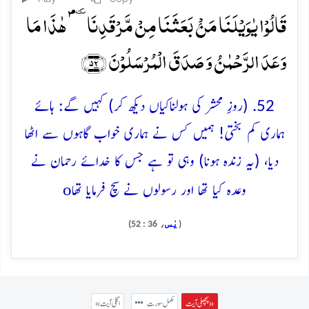
قَالُوۡا یٰوَیۡلَنَا مَنۡۢ بَعَثَنَا مِنۡ مَّرۡقَدِنَا ٜۘؐ ہٰذَا مَا
وَعَدَ الرَّحۡمٰنُ وَ صَدَقَ الۡمُرۡسَلُوۡنَ ﴿۵۲﴾
52. (روزِ محشر کی ہولناکیاں دیکھ کر) کہیں گے: ہائے
ہماری کم بختی! ہمیں کس نے ہماری خواب گاہوں سے اٹھا
دیا، (یہ زندہ ہونا) وہی تو ہے جس کا خدائے رحمان نے
o
وعدہ کیا تھا اور رسولوں نے سچ فرمایا تھا
يٰس
، 36 : 52)
(
پچھلی آیت »
مکمل سورت
« اگلی آیت