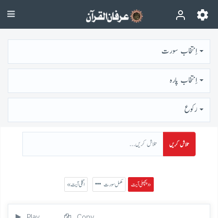
اِنتخاب سورت
اِنتخاب پارہ
رُكوع
تلاش کریں
پچھلی آیت »
مکمل سورت
« اگلی آیت
Play
Copy