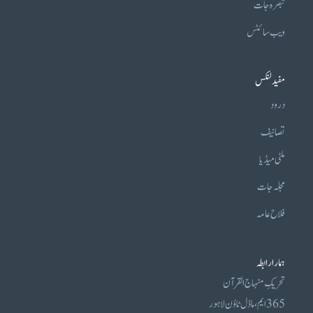
تبصرہ جات
ویب سائٹس
مفید لنکس
درود
تصانیف
ملٹی میڈیا
مجلہ جات
فلاح عامہ
ہمارا رابطہ
تحریکِ منہاج القرآن
365 ایم، ماڈل ٹاؤن لاہور