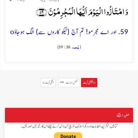
وَ امۡتَازُوا الۡیَوۡمَ اَیُّہَا الۡمُجۡرِمُوۡنَ ﴿۵۹﴾
o
59. اور اے مجرمو! تم آج (نیکو کاروں سے) الگ ہوجاؤ
يٰس
، 36 : 59)
(
پچھلی آیت »
مکمل سورت
« اگلی آیت
عطیہ دیجئے
کتابیں، میگزین، خطابات اور دیگر اسلامک لٹریچر آن لائن کرنے کیلئے اس کار خیر میں حصہ لیں۔