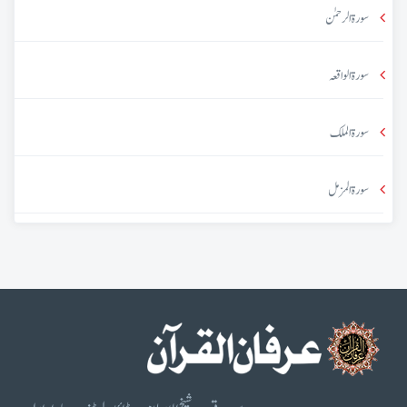
سورۃ الرحمٰن
سورۃ الواقعہ
سورۃ الملک
سورۃ المزمل