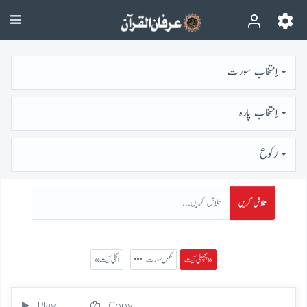
اِنتخاب سورت
اِنتخاب پارہ
رُكوع
تلاش کریں
پچھلی آیت »
مکمل سورت
« اگلی آیت
Play
Copy