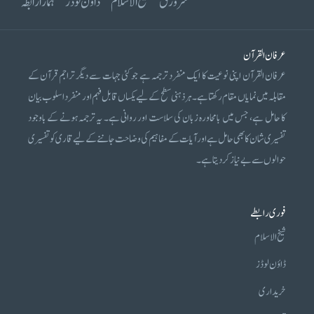
سرورق
شیخ الاسلام
ڈاؤن لوڈز
ہمارا رابطہ
عرفان القرآن
عرفان القرآن اپنی نوعیت کا ایک منفرد ترجمہ ہے جو کئی جہات سے دیگر تراجم قرآن کے
مقابلہ میں نمایاں مقام رکھتا ہے۔ ہر ذہنی سطح کے لیے یکساں قابل فہم اور منفرد اسلوب بیان
کا حامل ہے، جس میں بامحاورہ زبان کی سلاست اور روانی ہے۔ یہ ترجمہ ہونے کے باوجود
تفسیری شان کا بھی حامل ہے اور آیات کے مفاہیم کی وضاحت جاننے کے لیے قاری کو تفسیری
حوالوں سے بے نیاز کر دیتا ہے۔
فوری رابطے
شیخ الاسلام
ڈاؤن لوڈز
خریداری